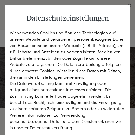
Click on the button to view English contents.
Datenschutzeinstellungen
OPEN ENGLISH WEBSITE
Wir verwenden Cookies und ähnliche Technologien auf
unserer Website und verarbeiten personenbezogene Daten
von Besucher:innen unserer Webseite (z.B. IP-Adresse), um
z.B. Inhalte und Anzeigen zu personalisieren, Medien von
Drittanbietern einzubinden oder Zugriffe auf unsere
Website zu analysieren. Die Datenverarbeitung erfolgt erst
Unser Versand
durch gesetzte Cookies. Wir teilen diese Daten mit Dritten,
die wir in den Einstellungen benennen.
Die Datenverarbeitung kann mit Einwilligung oder
aufgrund eines berechtigten Interesses erfolgen. Die
Zustimmung kann erteilt oder abgelehnt werden. Es
besteht das Recht, nicht einzuwilligen und die Einwilligung
zu einem späteren Zeitpunkt zu ändern oder zu widerrufen.
Weitere Informationen zur Verwendung
personenbezogener Daten und den Diensten erklären wir
So erhalten Sie Ihre Bestellung
in unserer
Daten­schutz­erklärung
.