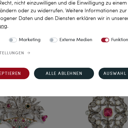
Recht, nicht einzuwilligen und die Einwilligung zu eine
 ändern oder zu widerrufen. Weitere Informationen zu
gener Daten und den Diensten erklären wir in unser
Dress to Impress
Zeuge der Schönh
rung
.
ntage Collier aus großen
Fabelhafter Anhänger m
Südseeperlen mit
Diamanten & Perle in Plati
Marketing
Externe Medien
Funktio
chselschließe aus Gold &
Weißgold, um 1920
Diamanten, 1998
2.690,00 €
STELLUNGEN
8.190,00 €
EPTIEREN
ALLE ABLEHNEN
AUSWAHL 