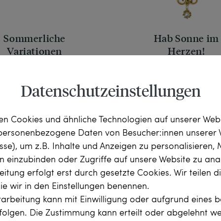
Sommerliche
Hab Sonne im
Variationen
Herzen!
ächtiges vintage Set mit
Antiker Anhänger mit Citr
nen, Diamanten & Perlen in
Diamanten & Perlen, Eng
Datenschutzeinstellungen
Gold, 1980er Jahre
um 1900
18.980,00 €
1.590,00 €
n Cookies und ähnliche Technologien auf unserer Web
 personenbezogene Daten von Besucher:innen unserer 
esse), um z.B. Inhalte und Anzeigen zu personalisieren,
rn einzubinden oder Zugriffe auf unsere Website zu anal
itung erfolgt erst durch gesetzte Cookies. Wir teilen 
die wir in den Einstellungen benennen.
arbeitung kann mit Einwilligung oder aufgrund eines b
rfolgen. Die Zustimmung kann erteilt oder abgelehnt w