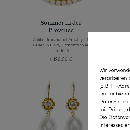
Sommer in der
Provence
Antike Brosche mit Amethyst &
Pr
Perlen in Gold, Großbritannien
Rubi
um 1885
1.490,00 €
Wir verwende
verarbeiten
(z.B. IP-Adr
Drittanbiete
Datenverarbe
mit Dritten, 
Die Datenver
Interesses e