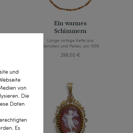
Ein warmes
Schimmern
in,
Lange vintage Kette aus
land
Bernstein und Perlen, um 1995
298,00 €
site und
Webseite
 Medien von
ysieren. Die
diese Daten
erechtigten
erden. Es