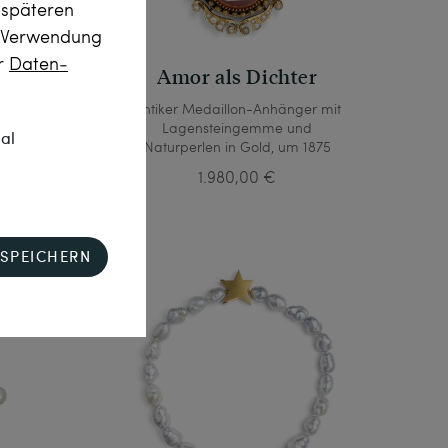
m späteren
r Verwendung
er
Daten­
eit
Amor als Dichter
it
Antiker Medaillon-Anhänger mit
n auf
Lagensteingemme und
nal
Naturperlen in Gold, um 1875
1.980,00 €
SPEICHERN