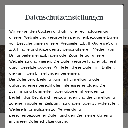
Click on the button to view English contents.
Datenschutzeinstellungen
OPEN ENGLISH WEBSITE
Wir verwenden Cookies und ähnliche Technologien auf
unserer Website und verarbeiten personenbezogene Daten
von Besucher:innen unserer Webseite (z.B. IP-Adresse), um
z.B. Inhalte und Anzeigen zu personalisieren, Medien von
Drittanbietern einzubinden oder Zugriffe auf unsere
Website zu analysieren. Die Datenverarbeitung erfolgt erst
durch gesetzte Cookies. Wir teilen diese Daten mit Dritten,
Antike
die wir in den Einstellungen benennen.
Die Datenverarbeitung kann mit Einwilligung oder
aufgrund eines berechtigten Interesses erfolgen. Die
KLASSISCHE SCHÖNHEIT
Zustimmung kann erteilt oder abgelehnt werden. Es
besteht das Recht, nicht einzuwilligen und die Einwilligung
zu einem späteren Zeitpunkt zu ändern oder zu widerrufen.
Weitere Informationen zur Verwendung
personenbezogener Daten und den Diensten erklären wir
6 OBJEKTE
FILTER
SORTIEREN
in unserer
Daten­schutz­erklärung
.