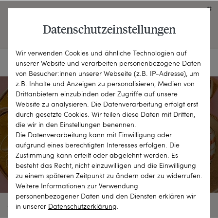
Click on the button to view English contents.
Datenschutzeinstellungen
OPEN ENGLISH WEBSITE
Wir verwenden Cookies und ähnliche Technologien auf
unserer Website und verarbeiten personenbezogene Daten
von Besucher:innen unserer Webseite (z.B. IP-Adresse), um
z.B. Inhalte und Anzeigen zu personalisieren, Medien von
Drittanbietern einzubinden oder Zugriffe auf unsere
Website zu analysieren. Die Datenverarbeitung erfolgt erst
durch gesetzte Cookies. Wir teilen diese Daten mit Dritten,
Antike Medaillons
die wir in den Einstellungen benennen.
Die Datenverarbeitung kann mit Einwilligung oder
aufgrund eines berechtigten Interesses erfolgen. Die
MEIN SCHATZ
Zustimmung kann erteilt oder abgelehnt werden. Es
besteht das Recht, nicht einzuwilligen und die Einwilligung
zu einem späteren Zeitpunkt zu ändern oder zu widerrufen.
Weitere Informationen zur Verwendung
personenbezogener Daten und den Diensten erklären wir
57 OBJEKTE
FILTER
SORTIEREN
in unserer
Daten­schutz­erklärung
.