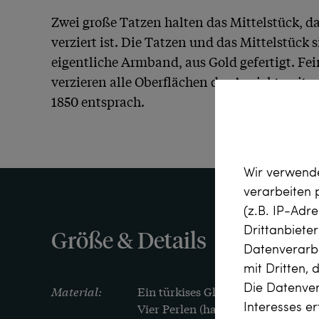
Zwei große Tatzen halten das Mittelstück, da
verziert ist. Die Tatzen und das Mittelstück s
eigentliche Armband, aus Gold gefertigt. Fe
verzieren alle Oberflächen der Ansichtsseite
Wir verwende
verarbeiten
(z.B. IP-Adr
Drittanbiete
Größe & Details
Datenverarbe
mit Dritten, 
Die Datenver
Material:
Ein türkises Glas, etwa 6,3 mm D
Interesses e
Vier Perlen (halbiert), wohl Zucht