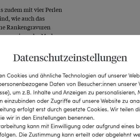
s zudem mit vier Perlen 
ind, wie auch das 
ine Rankengravuren 
, ganz wie es der Mode um 
Datenschutzeinstellungen
n Cookies und ähnliche Technologien auf unserer Web
 personenbezogene Daten von Besucher:innen unserer 
esse), um z.B. Inhalte und Anzeigen zu personalisieren,
rn einzubinden oder Zugriffe auf unsere Website zu anal
itung erfolgt erst durch gesetzte Cookies. Wir teilen 
die wir in den Einstellungen benennen.
arbeitung kann mit Einwilligung oder aufgrund eines b
urchmesser

rfolgen. Die Zustimmung kann erteilt oder abgelehnt w
perlen, je etwa 5,3 mm 