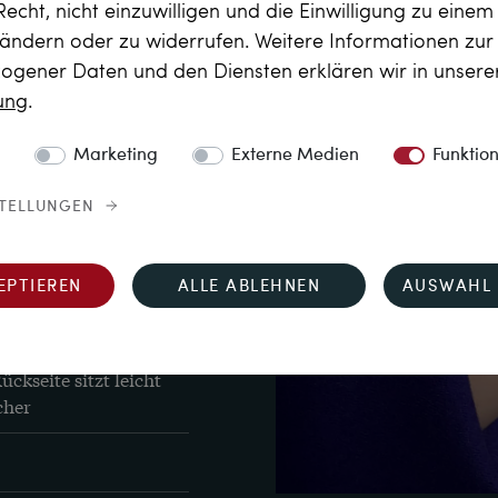
Recht, nicht einzuwilligen und die Einwilligung zu eine
Karat, zusätzlich 
 ändern oder zu widerrufen. Weitere Informationen zu
gener Daten und den Diensten erklären wir in unser
rung
.
Marketing
Externe Medien
Funktio
STELLUNGEN
EPTIEREN
ALLE ABLEHNEN
AUSWAHL 
se Glas modern 
ckseite sitzt leicht 
cher