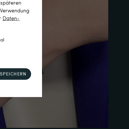
m späteren
r Verwendung
er
Daten­
nal
SPEICHERN