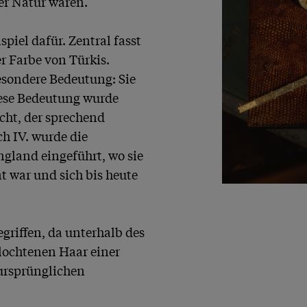
r Natur waren.

iel dafür. Zentral fasst 
r Farbe von Türkis. 
esondere Bedeutung: Sie 
ese Bedeutung wurde 
ht, der sprechend 
 IV. wurde die 
land eingeführt, wo sie 
t war und sich bis heute 
riffen, da unterhalb des 
lochtenen Haar einer 
 ursprünglichen 