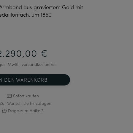
s Armband aus graviertem Gold mit
daillonfach, um 1850
2.290,00 €
 ges. MwSt., versandkostenfrei
IN DEN WARENKORB
Sofort kaufen
Zur Wunschliste hinzufügen
Frage zum Artikel?