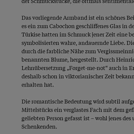
der Schmuckstücke, die oftmals sentimentale
Das vorliegende Armband ist ein schönes Beisp
es ein zum Cabochon geschliffenes Glas in de
Türkise hatten im Schmuck jener Zeit eine b
symbolisierten wahre, andauernde Liebe. Di
durch die farbliche Nähe zum Vergissmeinnic
benannten Blume, hergestellt. Durch Heinrich
Lehnübersetzung „Forget-me-not“ auch in Eng
deshalb schon in viktorianischer Zeit bekann
erhalten hat.

Die romantische Bedeutung wird subtil aufgeg
Mittelstücks ein verglastes Fach mit dem gef
geliebten Person gefasst ist – wohl jenes des
Schenkenden.
