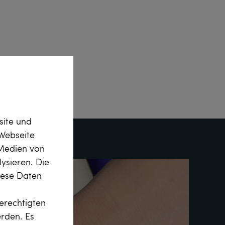
site und
Webseite
 Medien von
ysieren. Die
diese Daten
erechtigten
erden. Es