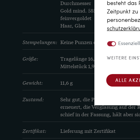
besteht das 
Durchmesser

Gold mind. 585/000, entspricht 14 
Zeitpunkt zu
feinvergoldet

personenbezo
Haar, Glas
schutz­erklä
Stempelungen:
Keine Punzen oder Stempel
Essenziell
Größe:
Tragelänge 16,3 cm

WEITERE EIN
Mittelstück 1,9 x 3,6 cm
ALLE AKZ
Gewicht:
11,6 g
Zustand:
Sehr gut, die Perlen und das türki
erneuert, die Verglasung auf der Rü
schief in der Fassung, hält aber si
Zertifikat:
Lieferung mit Zertifikat