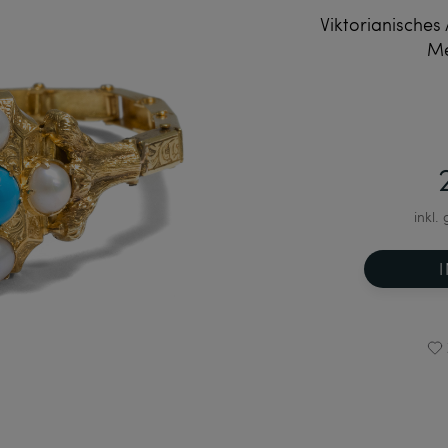
Viktorianische
Me
inkl.