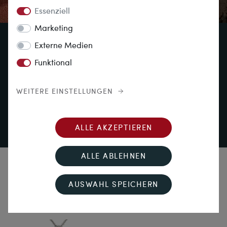
Essenziell
Marketing
Externe Medien
Antiker Schmuck
Funktional
erzählt Geschichten
WEITERE EINSTELLUNGEN
BEGLEITEN SIE UNS AUF EINE
ENTDECKUNGSREISE
ALLE AKZEPTIEREN
ALLE ABLEHNEN
Unsere neuesten Entdeckungen
AUSWAHL SPEICHERN