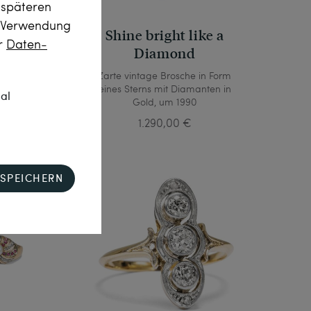
m späteren
r Verwendung
Shine bright like a
er
Daten­
Diamond
st &
Zarte vintage Brosche in Form
nnien
eines Sterns mit Diamanten in
nal
Gold, um 1990
1.290,00 €
SPEICHERN