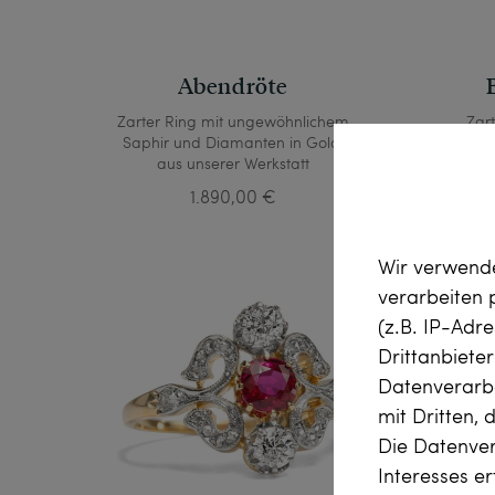
Abendröte
Zarter Ring mit ungewöhnlichem
Zart
Saphir und Diamanten in Gold,
Oran
aus unserer Werkstatt
1.890,00 €
Wir verwende
verarbeiten
(z.B. IP-Adr
Drittanbiete
Datenverarbe
mit Dritten, 
Die Datenver
Interesses e