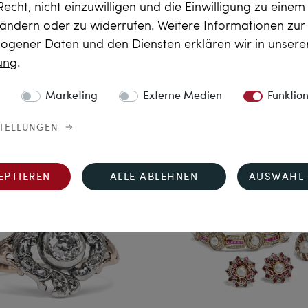
Recht, nicht einzuwilligen und die Einwilligung zu eine
 ändern oder zu widerrufen. Weitere Informationen zu
Weitergabe des
Sommer in der
gener Daten und den Diensten erklären wir in unser
Feuers
Provence
rung
.
kelnder „Trilogie“-Ring mit
Antike Brosche mit Amethy
78 ct vintage Brillanten in
Perlen in Gold, Großbrita
Marketing
Externe Medien
Funktio
gold, aus unserer Werkstatt
um 1885
2.490,00 €
1.490,00 €
STELLUNGEN
EPTIEREN
ALLE ABLEHNEN
AUSWAHL 