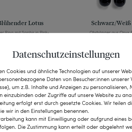
Blühender Lotus
Schwarz/Weiß
er Ring mit Saphir in Pink-
Ohrhänger aus Onyx 
ge und Diamanten in Gold,
Altschliff-Diamanten in G
aus unserer Werkstatt
Platin, aus unserer Werks
Datenschutzeinstellungen
1.890,00 €
980,00 €
n Cookies und ähnliche Technologien auf unserer Web
 personenbezogene Daten von Besucher:innen unserer 
esse), um z.B. Inhalte und Anzeigen zu personalisieren,
rn einzubinden oder Zugriffe auf unsere Website zu anal
itung erfolgt erst durch gesetzte Cookies. Wir teilen 
die wir in den Einstellungen benennen.
arbeitung kann mit Einwilligung oder aufgrund eines b
rfolgen. Die Zustimmung kann erteilt oder abgelehnt w