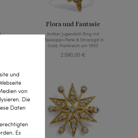
Flora und Fantasie
&
Antiker Jugendstil-Ring mit
old &
Mississippi-Perle & Smaragd in
tatt
Gold, Frankreich um 1900
2.590,00 €
site und
Webseite
 Medien von
ysieren. Die
diese Daten
erechtigten
erden. Es