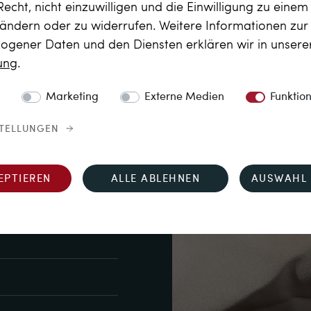
etten, ihre Grundformen 
Recht, nicht einzuwilligen und die Einwilligung zu eine
 ändern oder zu widerrufen. Weitere Informationen zu
Verarbeitung hat sich im 
gener Daten und den Diensten erklären wir in unser
honschliff, zus. ca. 
rung
.
ca. 9,07 x 6,87 x 4,32 
Marketing
Externe Medien
Funktio
STELLUNGEN
kstattmarke von 
m Schild auf dem 
EPTIEREN
ALLE ABLEHNEN
AUSWAHL 
it