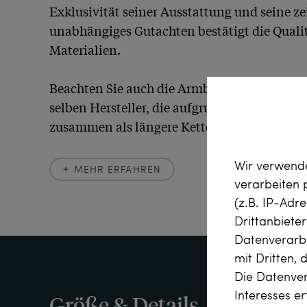
Exklusivität seiner Ausstattung und seine ze
unabhängiges Gutachten bestätigt die Qualit
Materialien.

Beachten Sie auch die Armbänder mit Saphi
selben Hersteller, die aufgrund ihrer baugle
zusammen als längere Kette getragen werde
Wir verwende
MEHR ERFAHREN
verarbeiten
Mehr Erfahren
(z.B. IP-Adr
Drittanbiete
Einige Schmuckentwürfe sind so zeitlos, dass s
Datenverarbe
Generationen nahezu unverändert hergestell
mit Dritten, 
in besonderer Weise die klassischen Kettenmu
Die Datenver
unterschiedlichen Größen als Halsketten un
Interesses e
Größe & Details