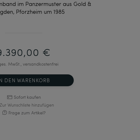
rmband im Panzermuster aus Gold &
gden, Pforzheim um 1985
9.390,00 €
 ges. MwSt., versandkostenfrei
IN DEN WARENKORB
Sofort kaufen
Zur Wunschliste hinzufügen
Frage zum Artikel?