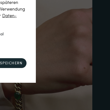
m späteren
r Verwendung
er
Daten­
nal
SPEICHERN