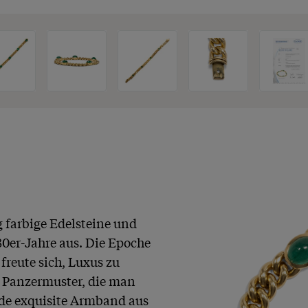
 farbige Edelsteine und 
er-Jahre aus. Die Epoche 
freute sich, Luxus zu 
m Panzermuster, die man 
nde exquisite Armband aus 