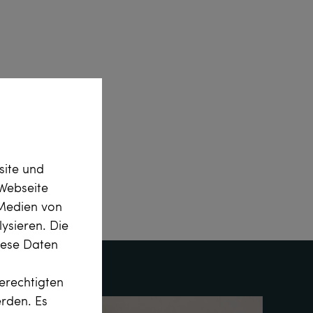
site und
Webseite
 Medien von
ysieren. Die
diese Daten
erechtigten
erden. Es