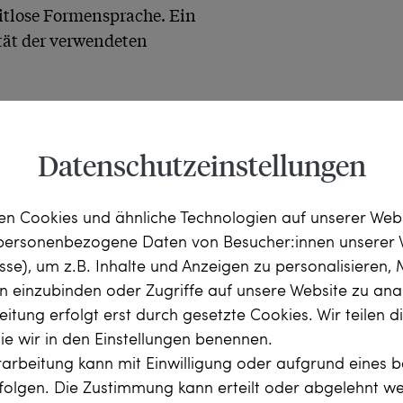
itlose Formensprache. Ein 
ät der verwendeten 
ren und Rubinen vom 
ichen Schließen auch 
Datenschutzeinstellungen
n können.
n Cookies und ähnliche Technologien auf unserer Web
 personenbezogene Daten von Besucher:innen unserer 
esse), um z.B. Inhalte und Anzeigen zu personalisieren,
rn einzubinden oder Zugriffe auf unsere Website zu anal
ie seit vielen 
itung erfolgt erst durch gesetzte Cookies. Wir teilen 
t werden. Hierzu gehören 
die wir in den Einstellungen benennen.
ster, welche in 
arbeitung kann mit Einwilligung oder aufgrund eines b
d Armbänder getragen 
rfolgen. Die Zustimmung kann erteilt oder abgelehnt w