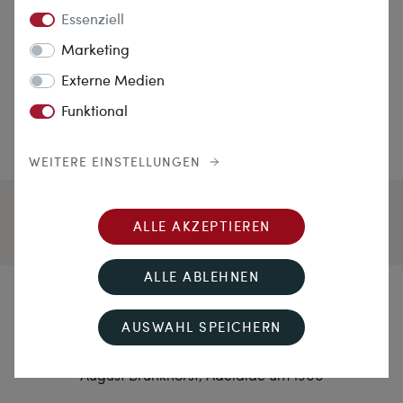
Essenziell
Marketing
Externe Medien
Funktional
WEITERE EINSTELLUNGEN
ALLE AKZEPTIEREN
ALLE ABLEHNEN
Wunder aus Down Under
AUSWAHL SPEICHERN
Antike Brosche mit Opal & Diamanten in Gold von
August Brunkhorst, Adelaide um 1900