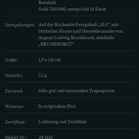
Reinheit

Mehr Erfahren
Gold 750/000, entspricht 18 Karat
Vor der Entdeckung von Edelopalen in Australien 
Stempelungen:
Auf der Rückseite Feingehalt „18.C“ mit 
waren die Opalgruben im ungarischen Dubník 
britischer Krone und Herstellermarke von 
August Ludwig Brunkhorst, Adelaide 
die einzige europäische Mine für Edelopale. 
„BRUNKHORST“
Durch die Entdeckung der australischen 
Opalvorkommen konnten die Dubniker Gruben, 
Größe:
1,9 x 5,6 cm
die seit dem 15. Jahrhundert vor allem kleine 
Steine hervorbrachten, auf dem Markt nicht 
Gewicht:
7,2 g
mithalten und wurden 1922 stillgelegt. 
Bedeutende Fund- und Schmuckstücke mit 
Zustand:
Sehr gut, mit minimalen Tragespuren
ungarischen Opalen sind heute im 
Weiteres:
In originalem Etui
Naturhistorischen Museum Wien sowie im 
ungarischen Nationalmuseum Budapest zu 
Zertifikat:
Lieferung mit Zertifikat
Objekt-Nr.:
24-1113