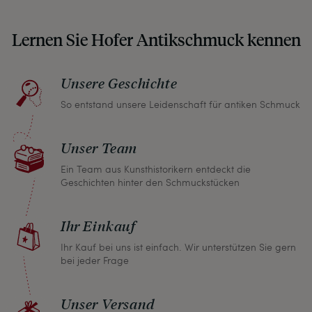
auch in unseren Fotos nicht verbergen – damit
Lernen Sie Hofer Antikschmuck kennen
Sie, wenn unser Paket zu Ihnen kommt, keine
unangenehmen Überraschungen erleben
müssen.
Unsere Geschichte
So entstand unsere Leidenschaft für antiken Schmuck
Sollten Sie aus irgendeinem Grund doch einmal
nicht zufrieden sein, nehmen Sie bitte mit uns
Unser Team
Kontakt auf und wir finden umgehend eine
gemeinsame Lösung. Unabhängig davon können
Ein Team aus Kunsthistorikern entdeckt die
Geschichten hinter den Schmuckstücken
Sie innerhalb von einem Monat jeden Artikel
zurückgeben und wir erstatten Ihnen den vollen
Ihr Einkauf
Kaufpreis.
Ihr Kauf bei uns ist einfach. Wir unterstützen Sie gern
bei jeder Frage
Unser Versand