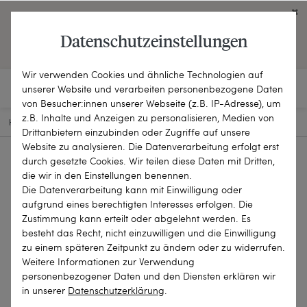
Click on the button to view English contents.
Datenschutzeinstellungen
OPEN ENGLISH WEBSITE
Wir verwenden Cookies und ähnliche Technologien auf
unserer Website und verarbeiten personenbezogene Daten
von Besucher:innen unserer Webseite (z.B. IP-Adresse), um
z.B. Inhalte und Anzeigen zu personalisieren, Medien von
HOME
SCHMUCKSTÜCKE
BROSCHEN & NADELN
24-1113
Drittanbietern einzubinden oder Zugriffe auf unsere
Website zu analysieren. Die Datenverarbeitung erfolgt erst
durch gesetzte Cookies. Wir teilen diese Daten mit Dritten,
die wir in den Einstellungen benennen.
Die Datenverarbeitung kann mit Einwilligung oder
aufgrund eines berechtigten Interesses erfolgen. Die
Zustimmung kann erteilt oder abgelehnt werden. Es
besteht das Recht, nicht einzuwilligen und die Einwilligung
zu einem späteren Zeitpunkt zu ändern oder zu widerrufen.
Weitere Informationen zur Verwendung
personenbezogener Daten und den Diensten erklären wir
in unserer
Daten­schutz­erklärung
.