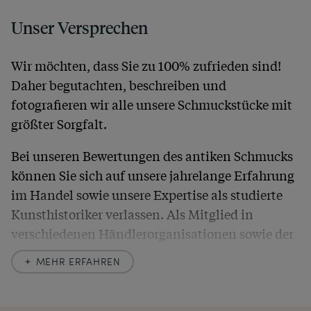
Unser Versprechen
Wir möchten, dass Sie zu 100% zufrieden sind!
Daher begutachten, beschreiben und
fotografieren wir alle unsere Schmuckstücke mit
größter Sorgfalt.
Bei unseren Bewertungen des antiken Schmucks
können Sie sich auf unsere jahrelange Erfahrung
im Handel sowie unsere Expertise als studierte
Kunsthistoriker verlassen. Als Mitglied in
verschiedenen Händlerorganisationen sowie der
britischen
Society of Jewellery Historians
haben
MEHR ERFAHREN
wir uns hier zu größter Exaktheit verpflichtet. In
unseren Beschreibungen weisen wir stets auch
auf etwaige Altersspuren und Defekte hin, die wir