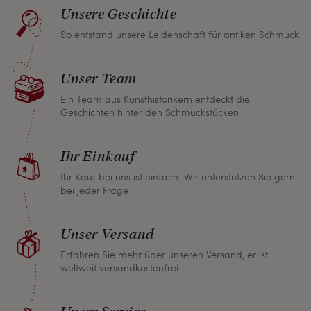
müssen.
Unsere Geschichte
So entstand unsere Leidenschaft für antiken Schmuck
Sollten Sie aus irgendeinem Grund doch einmal
nicht zufrieden sein, nehmen Sie bitte mit uns
Unser Team
Kontakt auf und wir finden umgehend eine
gemeinsame Lösung. Unabhängig davon können
Ein Team aus Kunsthistorikern entdeckt die
Geschichten hinter den Schmuckstücken
Sie innerhalb von einem Monat jeden Artikel
zurückgeben und wir erstatten Ihnen den vollen
Ihr Einkauf
Kaufpreis.
Ihr Kauf bei uns ist einfach. Wir unterstützen Sie gern
bei jeder Frage
Unser Versand
Erfahren Sie mehr über unseren Versand, er ist
weltweit versandkostenfrei