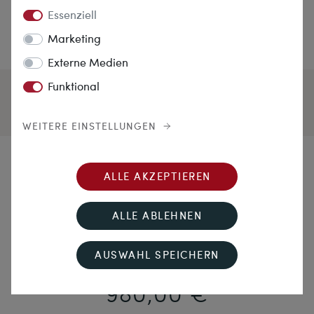
Essenziell
Marketing
Externe Medien
Funktional
WEITERE EINSTELLUNGEN
Somewhere in Time
ALLE AKZEPTIEREN
Antike Brosche mit Achatkamee Alexanders des
ALLE ABLEHNEN
Großen in Gold, um 1910
AUSWAHL SPEICHERN
980,00 €