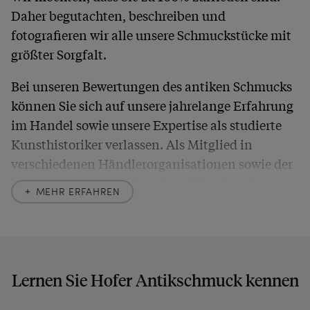
Daher begutachten, beschreiben und
fotografieren wir alle unsere Schmuckstücke mit
größter Sorgfalt.
Bei unseren Bewertungen des antiken Schmucks
können Sie sich auf unsere jahrelange Erfahrung
im Handel sowie unsere Expertise als studierte
Kunsthistoriker verlassen. Als Mitglied in
verschiedenen Händlerorganisationen sowie der
britischen
Society of Jewellery Historians
haben
MEHR ERFAHREN
wir uns hier zu größter Exaktheit verpflichtet. In
unseren Beschreibungen weisen wir stets auch
auf etwaige Altersspuren und Defekte hin, die wir
auch in unseren Fotos nicht verbergen – damit
Lernen Sie Hofer Antikschmuck kennen
Sie, wenn unser Paket zu Ihnen kommt, keine
unangenehmen Überraschungen erleben