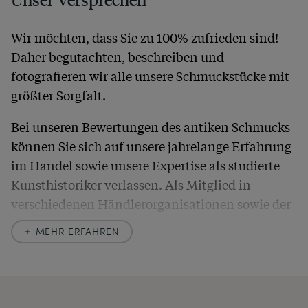
Wir möchten, dass Sie zu 100% zufrieden sind!
Daher begutachten, beschreiben und
fotografieren wir alle unsere Schmuckstücke mit
größter Sorgfalt.
Bei unseren Bewertungen des antiken Schmucks
können Sie sich auf unsere jahrelange Erfahrung
im Handel sowie unsere Expertise als studierte
Kunsthistoriker verlassen. Als Mitglied in
verschiedenen Händlerorganisationen sowie der
britischen
Society of Jewellery Historians
haben
MEHR ERFAHREN
wir uns hier zu größter Exaktheit verpflichtet. In
unseren Beschreibungen weisen wir stets auch
auf etwaige Altersspuren und Defekte hin, die wir
auch in unseren Fotos nicht verbergen – damit