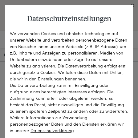
Click on the button to view English contents.
Datenschutzeinstellungen
OPEN ENGLISH WEBSITE
Wir verwenden Cookies und ähnliche Technologien auf
unserer Website und verarbeiten personenbezogene Daten
von Besucher:innen unserer Webseite (z.B. IP-Adresse), um
z.B. Inhalte und Anzeigen zu personalisieren, Medien von
HOME
SCHMUCKSTÜCKE
KETTEN & COLLIERS
21-1565
Drittanbietern einzubinden oder Zugriffe auf unsere
Website zu analysieren. Die Datenverarbeitung erfolgt erst
durch gesetzte Cookies. Wir teilen diese Daten mit Dritten,
die wir in den Einstellungen benennen.
Die Datenverarbeitung kann mit Einwilligung oder
aufgrund eines berechtigten Interesses erfolgen. Die
Zustimmung kann erteilt oder abgelehnt werden. Es
besteht das Recht, nicht einzuwilligen und die Einwilligung
zu einem späteren Zeitpunkt zu ändern oder zu widerrufen.
Weitere Informationen zur Verwendung
personenbezogener Daten und den Diensten erklären wir
in unserer
Daten­schutz­erklärung
.