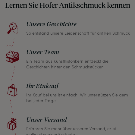
Lernen Sie Hofer Antikschmuck kennen
Sie, wenn unser Paket zu Ihnen kommt, keine
unangenehmen Überraschungen erleben
müssen.
Unsere Geschichte
So entstand unsere Leidenschaft für antiken Schmuck
Sollten Sie aus irgendeinem Grund doch einmal
nicht zufrieden sein, nehmen Sie bitte mit uns
Unser Team
Kontakt auf und wir finden umgehend eine
gemeinsame Lösung. Unabhängig davon können
Ein Team aus Kunsthistorikern entdeckt die
Geschichten hinter den Schmuckstücken
Sie innerhalb von einem Monat jeden Artikel
zurückgeben und wir erstatten Ihnen den vollen
Ihr Einkauf
Kaufpreis.
Ihr Kauf bei uns ist einfach. Wir unterstützen Sie gern
bei jeder Frage
Unser Versand
Erfahren Sie mehr über unseren Versand, er ist
weltweit versandkostenfrei