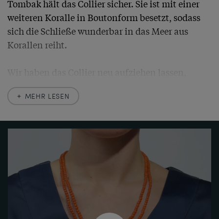
Tombak hält das Collier sicher. Sie ist mit einer 
weiteren Koralle in Boutonform besetzt, sodass 
sich die Schließe wunderbar in das Meer aus 
Korallen reiht.

Wir haben das Collier neu aufziehen lassen, 
sodass das Schmuckstück nach über 120 Jahren 
MEHR LESEN
weiterhin sorglos getragen werden kann.