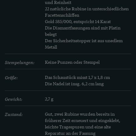
und Reinheit

22 natürliche Rubine in unterschiedlichen 
Facettenschliffen

Gold 585/000, entspricht 14 Karat

Die Diamantfassungen sind mit Platin 
belegt

Der Sicherheitsstopper ist aus unedlem 
Metall
Stempelungen:
Keine Punzen oder Stempel
Größe:
Das Schaustück misst 1,7 x 1,8 cm

Die Nadel ist insg. 6,2 cm lang
Gewicht:
2,7 g
Zustand:
Gut, zwei Rubine wurden bereits in 
früherer Zeit erneuert und eingeklebt, 
leichte Tragespuren und eine alte 
Reparatur an der Fassung