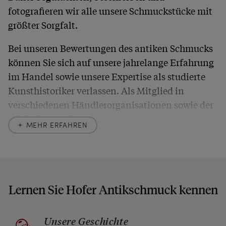
fotografieren wir alle unsere Schmuckstücke mit
größter Sorgfalt.
Bei unseren Bewertungen des antiken Schmucks
können Sie sich auf unsere jahrelange Erfahrung
im Handel sowie unsere Expertise als studierte
Kunsthistoriker verlassen. Als Mitglied in
verschiedenen Händlerorganisationen sowie der
britischen
Society of Jewellery Historians
haben
MEHR ERFAHREN
wir uns hier zu größter Exaktheit verpflichtet. In
unseren Beschreibungen weisen wir stets auch
auf etwaige Altersspuren und Defekte hin, die wir
auch in unseren Fotos nicht verbergen – damit
Lernen Sie Hofer Antikschmuck kennen
Sie, wenn unser Paket zu Ihnen kommt, keine
unangenehmen Überraschungen erleben
müssen.
Unsere Geschichte