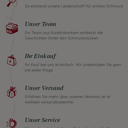
So entstand unsere Leidenschaft für antiken Schmuck
Sollten Sie aus irgendeinem Grund doch einmal
nicht zufrieden sein, nehmen Sie bitte mit uns
Unser Team
Kontakt auf und wir finden umgehend eine
gemeinsame Lösung. Unabhängig davon können
Ein Team aus Kunsthistorikern entdeckt die
Geschichten hinter den Schmuckstücken
Sie innerhalb von einem Monat jeden Artikel
zurückgeben und wir erstatten Ihnen den vollen
Ihr Einkauf
Kaufpreis.
Ihr Kauf bei uns ist einfach. Wir unterstützen Sie gern
bei jeder Frage
Unser Versand
Erfahren Sie mehr über unseren Versand, er ist
weltweit versandkostenfrei
Unser Service