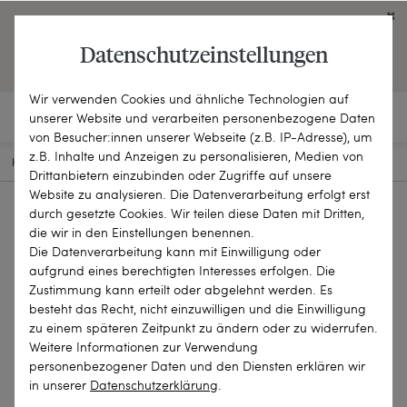
Click on the button to view English contents.
Datenschutzeinstellungen
OPEN ENGLISH WEBSITE
Wir verwenden Cookies und ähnliche Technologien auf
unserer Website und verarbeiten personenbezogene Daten
von Besucher:innen unserer Webseite (z.B. IP-Adresse), um
z.B. Inhalte und Anzeigen zu personalisieren, Medien von
HOME
SCHMUCKSTÜCKE
BROSCHEN & NADELN
25-2692
Drittanbietern einzubinden oder Zugriffe auf unsere
Website zu analysieren. Die Datenverarbeitung erfolgt erst
durch gesetzte Cookies. Wir teilen diese Daten mit Dritten,
die wir in den Einstellungen benennen.
Die Datenverarbeitung kann mit Einwilligung oder
aufgrund eines berechtigten Interesses erfolgen. Die
Zustimmung kann erteilt oder abgelehnt werden. Es
besteht das Recht, nicht einzuwilligen und die Einwilligung
zu einem späteren Zeitpunkt zu ändern oder zu widerrufen.
Weitere Informationen zur Verwendung
personenbezogener Daten und den Diensten erklären wir
in unserer
Daten­schutz­erklärung
.