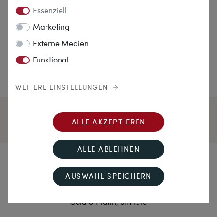
Essenziell
Marketing
Externe Medien
Funktional
WEITERE EINSTELLUNGEN
ALLE AKZEPTIEREN
ALLE ABLEHNEN
Glaub’ an das Glück!
AUSWAHL SPEICHERN
Antike Krawattennadel mit Rubinen & Diamanten in
Gold & Platin, um 1910