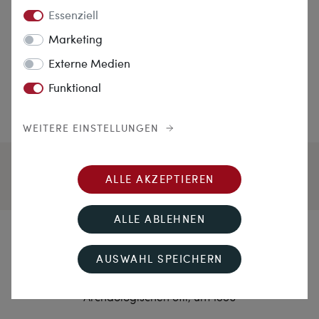
Essenziell
Marketing
Externe Medien
Funktional
WEITERE EINSTELLUNGEN
ALLE AKZEPTIEREN
ALLE ABLEHNEN
Schönheit der Antike
AUSWAHL SPEICHERN
Antike Lagenstein-Kamee in Gold im
Archäologischen Stil, um 1880