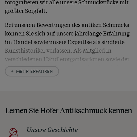
fotografieren wir alle unsere Schmuckstücke mit
größter Sorgfalt.
Bei unseren Bewertungen des antiken Schmucks
können Sie sich auf unsere jahrelange Erfahrung
im Handel sowie unsere Expertise als studierte
Kunsthistoriker verlassen. Als Mitglied in
verschiedenen Händlerorganisationen sowie der
britischen
Society of Jewellery Historians
haben
MEHR ERFAHREN
wir uns hier zu größter Exaktheit verpflichtet. In
unseren Beschreibungen weisen wir stets auch
auf etwaige Altersspuren und Defekte hin, die wir
auch in unseren Fotos nicht verbergen – damit
Lernen Sie Hofer Antikschmuck kennen
Sie, wenn unser Paket zu Ihnen kommt, keine
unangenehmen Überraschungen erleben
müssen.
Unsere Geschichte