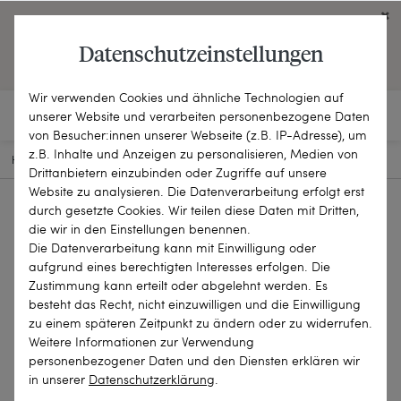
Click on the button to view English contents.
Datenschutzeinstellungen
OPEN ENGLISH WEBSITE
Wir verwenden Cookies und ähnliche Technologien auf
unserer Website und verarbeiten personenbezogene Daten
von Besucher:innen unserer Webseite (z.B. IP-Adresse), um
z.B. Inhalte und Anzeigen zu personalisieren, Medien von
HOME
SCHMUCKSTÜCKE
ANHÄNGER
20-0647
Drittanbietern einzubinden oder Zugriffe auf unsere
Website zu analysieren. Die Datenverarbeitung erfolgt erst
durch gesetzte Cookies. Wir teilen diese Daten mit Dritten,
die wir in den Einstellungen benennen.
Die Datenverarbeitung kann mit Einwilligung oder
aufgrund eines berechtigten Interesses erfolgen. Die
Zustimmung kann erteilt oder abgelehnt werden. Es
besteht das Recht, nicht einzuwilligen und die Einwilligung
zu einem späteren Zeitpunkt zu ändern oder zu widerrufen.
Weitere Informationen zur Verwendung
personenbezogener Daten und den Diensten erklären wir
in unserer
Daten­schutz­erklärung
.