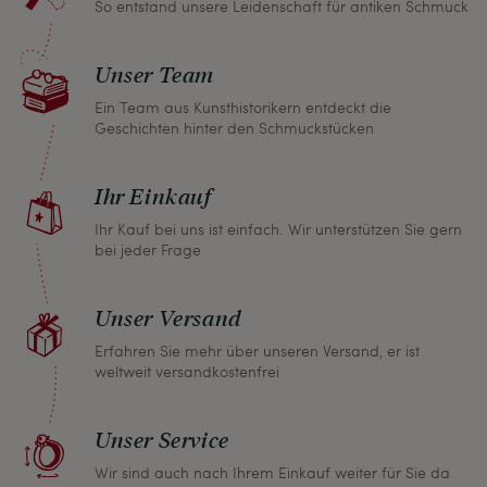
So entstand unsere Leidenschaft für antiken Schmuck
Sollten Sie aus irgendeinem Grund doch einmal
nicht zufrieden sein, nehmen Sie bitte mit uns
Unser Team
Kontakt auf und wir finden umgehend eine
gemeinsame Lösung. Unabhängig davon können
Ein Team aus Kunsthistorikern entdeckt die
Geschichten hinter den Schmuckstücken
Sie innerhalb von einem Monat jeden Artikel
zurückgeben und wir erstatten Ihnen den vollen
Ihr Einkauf
Kaufpreis.
Ihr Kauf bei uns ist einfach. Wir unterstützen Sie gern
bei jeder Frage
Unser Versand
Erfahren Sie mehr über unseren Versand, er ist
weltweit versandkostenfrei
Unser Service
Wir sind auch nach Ihrem Einkauf weiter für Sie da