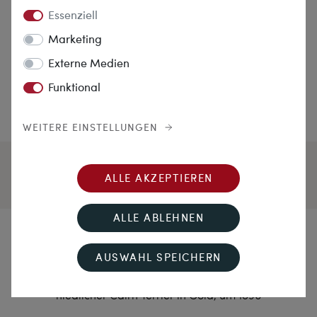
Essenziell
Marketing
Externe Medien
Funktional
WEITERE EINSTELLUNGEN
ALLE AKZEPTIEREN
ALLE ABLEHNEN
Treuherzig
AUSWAHL SPEICHERN
Antike Manschettenknöpfe mit „Essex Crystals“
niedlicher Cairn Terrier in Gold, um 1890