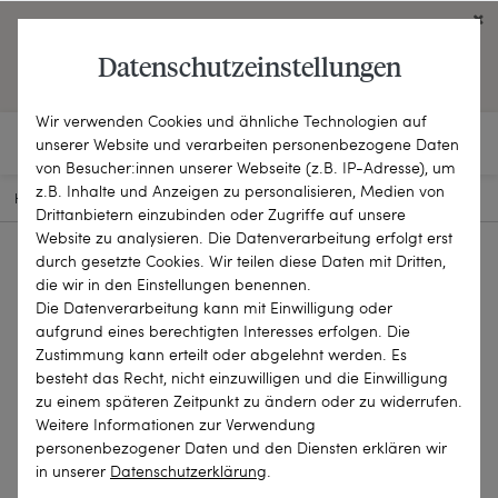
Click on the button to view English contents.
Datenschutzeinstellungen
OPEN ENGLISH WEBSITE
Wir verwenden Cookies und ähnliche Technologien auf
unserer Website und verarbeiten personenbezogene Daten
von Besucher:innen unserer Webseite (z.B. IP-Adresse), um
z.B. Inhalte und Anzeigen zu personalisieren, Medien von
HOME
SCHMUCKSTÜCKE
MANSCHETTENKNÖPFE
26-0396
Drittanbietern einzubinden oder Zugriffe auf unsere
Website zu analysieren. Die Datenverarbeitung erfolgt erst
durch gesetzte Cookies. Wir teilen diese Daten mit Dritten,
die wir in den Einstellungen benennen.
Die Datenverarbeitung kann mit Einwilligung oder
aufgrund eines berechtigten Interesses erfolgen. Die
Zustimmung kann erteilt oder abgelehnt werden. Es
besteht das Recht, nicht einzuwilligen und die Einwilligung
zu einem späteren Zeitpunkt zu ändern oder zu widerrufen.
Weitere Informationen zur Verwendung
personenbezogener Daten und den Diensten erklären wir
in unserer
Daten­schutz­erklärung
.