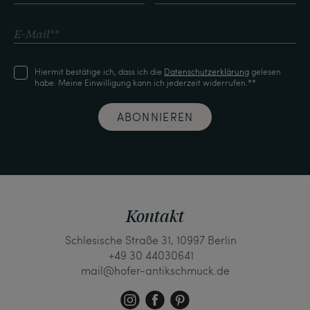
Hiermit bestätige ich, dass ich die
Daten­schutz­erklärung
gelesen
habe. Meine Einwilligung kann ich jederzeit widerrufen.**
ABONNIEREN
Kontakt
Schlesische Straße 31, 10997 Berlin
+49 30 44030641
mail@hofer-antikschmuck.de