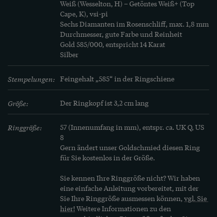
Weiß (Wesselton, H) – Getöntes Weiß+ (Top 
Cape, K), vsi-pi

Sechs Diamanten im Rosenschliff, max. 1,8 mm 
Durchmesser, gute Farbe und Reinheit

Gold 585/000, entspricht 14 Karat

Silber
Stempelungen:
Feingehalt „585“ in der Ringschiene
Größe:
Der Ringkopf ist 3,2 cm lang
Ringgröße:
57 (Innenumfang in mm), entspr. ca. UK Q, US 
8
Gern ändert unser Goldschmied diesen Ring 
für Sie kostenlos in der Größe.
Sie kennen Ihre Ringgröße nicht? Wir haben 
eine einfache Anleitung vorbereitet, mit der 
Sie Ihre Ringgröße ausmessen können, 
vgl. Sie 
hier!
 Weitere Informationen zu den 