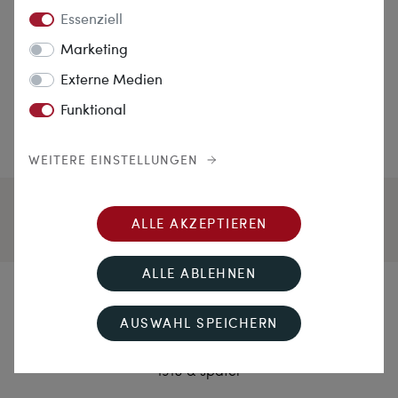
Essenziell
Marketing
Externe Medien
Funktional
WEITERE EINSTELLUNGEN
ALLE AKZEPTIEREN
ALLE ABLEHNEN
Farben der Freiheit
AUSWAHL SPEICHERN
Antiker Ring mit Amethyst, Peridots & Diamanten, um
1910 & später