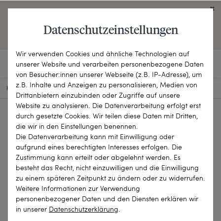
Click on the button to view English contents.
Datenschutzeinstellungen
OPEN ENGLISH WEBSITE
Wir verwenden Cookies und ähnliche Technologien auf
unserer Website und verarbeiten personenbezogene Daten
von Besucher:innen unserer Webseite (z.B. IP-Adresse), um
z.B. Inhalte und Anzeigen zu personalisieren, Medien von
HOME
SCHMUCKSTÜCKE
RINGE
24-1484
Drittanbietern einzubinden oder Zugriffe auf unsere
Website zu analysieren. Die Datenverarbeitung erfolgt erst
durch gesetzte Cookies. Wir teilen diese Daten mit Dritten,
die wir in den Einstellungen benennen.
Die Datenverarbeitung kann mit Einwilligung oder
aufgrund eines berechtigten Interesses erfolgen. Die
Zustimmung kann erteilt oder abgelehnt werden. Es
besteht das Recht, nicht einzuwilligen und die Einwilligung
zu einem späteren Zeitpunkt zu ändern oder zu widerrufen.
Weitere Informationen zur Verwendung
personenbezogener Daten und den Diensten erklären wir
in unserer
Daten­schutz­erklärung
.