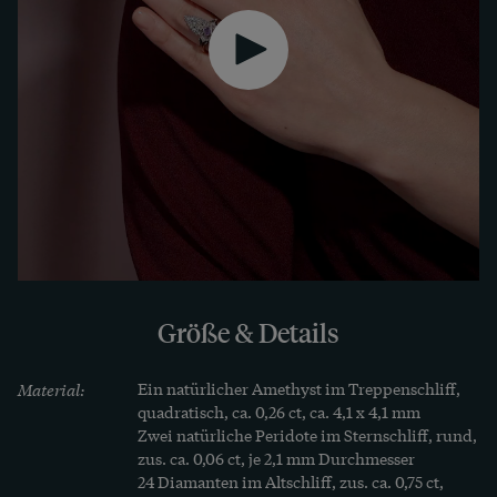
Suffragetten kämpften: „Give Women Vote“ – 
„Gebt den Frauen das Wahlrecht“.

Der Ring ist in den Jahren um 1910 herum 
entstanden. Die drei Farbsteine wurden in 
jüngerer Zeit erneuert, offenbar als eine 
Hommage an jene streitbaren Frauen, die einst 
voller Stolz und mit Zorn in den Augen für eine 
bessere Welt eintraten.
Größe & Details
Material:
Ein natürlicher Amethyst im Treppenschliff, 
quadratisch, ca. 0,26 ct, ca. 4,1 x 4,1 mm

Zwei natürliche Peridote im Sternschliff, rund, 
zus. ca. 0,06 ct, je 2,1 mm Durchmesser

24 Diamanten im Altschliff, zus. ca. 0,75 ct, 