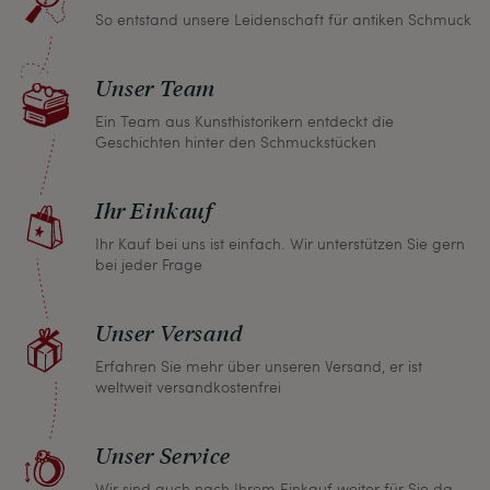
So entstand unsere Leidenschaft für antiken Schmuck
Sollten Sie aus irgendeinem Grund doch einmal
nicht zufrieden sein, nehmen Sie bitte mit uns
Unser Team
Kontakt auf und wir finden umgehend eine
gemeinsame Lösung. Unabhängig davon können
Ein Team aus Kunsthistorikern entdeckt die
Geschichten hinter den Schmuckstücken
Sie innerhalb von einem Monat jeden Artikel
zurückgeben und wir erstatten Ihnen den vollen
Ihr Einkauf
Kaufpreis.
Ihr Kauf bei uns ist einfach. Wir unterstützen Sie gern
bei jeder Frage
Unser Versand
Erfahren Sie mehr über unseren Versand, er ist
weltweit versandkostenfrei
Unser Service
Wir sind auch nach Ihrem Einkauf weiter für Sie da