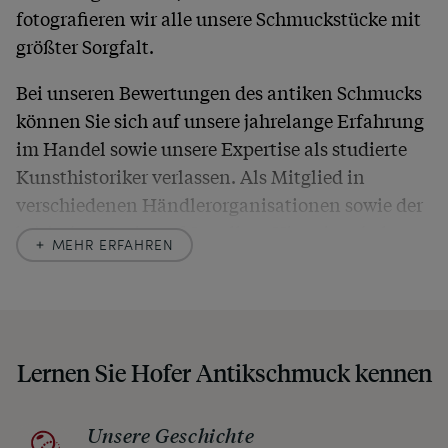
fotografieren wir alle unsere Schmuckstücke mit
größter Sorgfalt.
Bei unseren Bewertungen des antiken Schmucks
können Sie sich auf unsere jahrelange Erfahrung
im Handel sowie unsere Expertise als studierte
Kunsthistoriker verlassen. Als Mitglied in
verschiedenen Händlerorganisationen sowie der
britischen
Society of Jewellery Historians
haben
MEHR ERFAHREN
wir uns hier zu größter Exaktheit verpflichtet. In
unseren Beschreibungen weisen wir stets auch
auf etwaige Altersspuren und Defekte hin, die wir
auch in unseren Fotos nicht verbergen – damit
Lernen Sie Hofer Antikschmuck kennen
Sie, wenn unser Paket zu Ihnen kommt, keine
unangenehmen Überraschungen erleben
müssen.
Unsere Geschichte