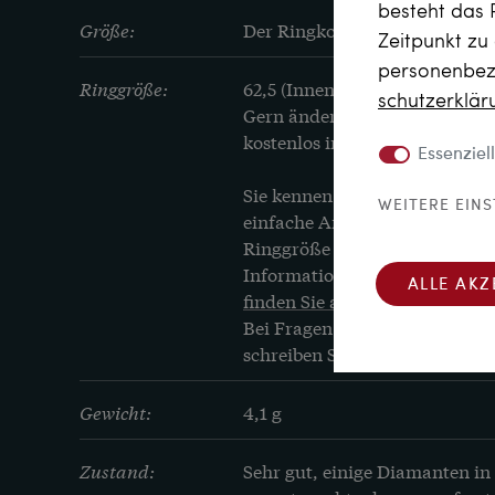
besteht das 
Größe:
Der Ringkopf max. 6,1 mm bre
Zeitpunkt zu
personenbezo
Ringgröße:
62,5 (Innenumfang in mm), en
schutz­erklä
Gern ändert unser Goldschmied
kostenlos in der Größe.
Essenziell
Sie kennen Ihre Ringgröße nic
WEITERE EIN
einfache Anleitung vorbereitet,
Ringgröße ausmessen können,
Informationen zu den untersc
ALLE AKZ
finden Sie an dieser Stelle.
Bei Fragen hierzu rufen Sie un
schreiben Sie uns eine Mail.
Gewicht:
4,1 g
Zustand:
Sehr gut, einige Diamanten in s