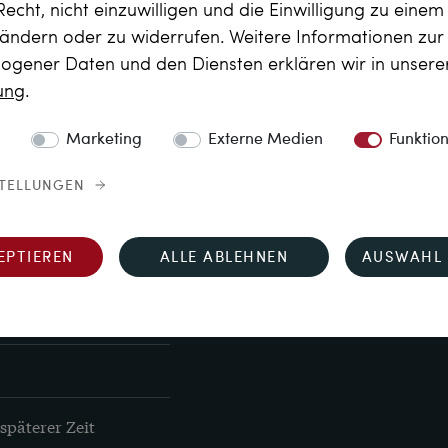
Recht, nicht einzuwilligen und die Einwilligung zu eine
it
 ändern oder zu widerrufen. Weitere Informationen zu
gener Daten und den Diensten erklären wir in unser
tspr. ca. UK U, US 10¼
rung
.
 diesen Ring für Sie 
Marketing
Externe Medien
Funktio
ht? Wir haben eine 
STELLUNGEN
 mit der Sie Ihre 
 
vgl. Sie hier!
 Weitere 
hiedlichen Ringgrößen
EPTIEREN
ALLE ABLEHNEN
AUSWAHL 
s gerne an oder 
päterer Zeit 