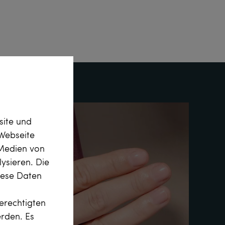
site und
Webseite
 Medien von
ysieren. Die
diese Daten
erechtigten
erden. Es