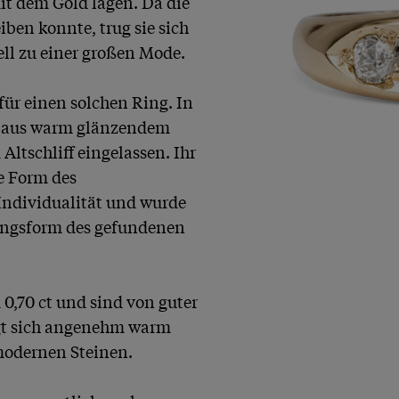
mit dem Gold lagen. Da die 
en konnte, trug sie sich 
l zu einer großen Mode.

ür einen solchen Ring. In 
 aus warm glänzendem 
tschliff eingelassen. Ihr 
e Form des 
Individualität und wurde 
angsform des gefundenen 
70 ct und sind von guter 
igt sich angenehm warm 
 modernen Steinen.
