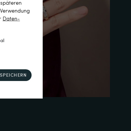
m späteren
r Verwendung
er
Daten­
nal
SPEICHERN