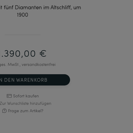
t fünf Diamanten im Altschliff, um
1900
1.390,00 €
 ges. MwSt., versandkostenfrei
IN DEN WARENKORB
Sofort kaufen
Zur Wunschliste hinzufügen
Frage zum Artikel?