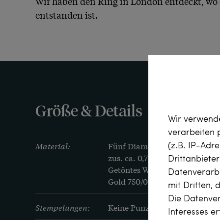
Wir haben den Ring in London entdeckt, wo e
entstanden ist.
Größe & Details
Wir verwende
verarbeiten
(z.B. IP-Adr
Material:
Fünf Diamanten im Altschliff 
Drittanbiete
zus. ca. 0,70 ct, Leicht getöntes
Getöntes Weiß+ (Top Cape, K), 
Datenverarbe
Gold 750/000, entspricht 18 K
mit Dritten, 
Die Datenver
Stempelungen:
Keine Punzen oder Stempel
Interesses e