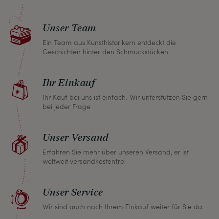
Sollten Sie aus irgendeinem Grund doch einmal
nicht zufrieden sein, nehmen Sie bitte mit uns
Unser Team
Kontakt auf und wir finden umgehend eine
gemeinsame Lösung. Unabhängig davon können
Ein Team aus Kunsthistorikern entdeckt die
Geschichten hinter den Schmuckstücken
Sie innerhalb von einem Monat jeden Artikel
zurückgeben und wir erstatten Ihnen den vollen
Ihr Einkauf
Kaufpreis.
Ihr Kauf bei uns ist einfach. Wir unterstützen Sie gern
bei jeder Frage
Unser Versand
Erfahren Sie mehr über unseren Versand, er ist
weltweit versandkostenfrei
Unser Service
Wir sind auch nach Ihrem Einkauf weiter für Sie da