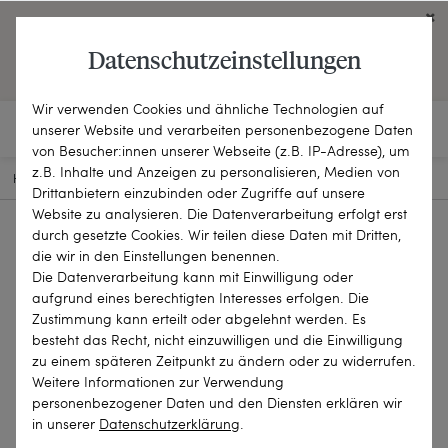
Click on the button to view English contents.
Datenschutzeinstellungen
OPEN ENGLISH WEBSITE
Wir verwenden Cookies und ähnliche Technologien auf
unserer Website und verarbeiten personenbezogene Daten
von Besucher:innen unserer Webseite (z.B. IP-Adresse), um
z.B. Inhalte und Anzeigen zu personalisieren, Medien von
HOME
SCHMUCKSTÜCKE
KETTEN & COLLIERS
19-2869
Drittanbietern einzubinden oder Zugriffe auf unsere
Website zu analysieren. Die Datenverarbeitung erfolgt erst
durch gesetzte Cookies. Wir teilen diese Daten mit Dritten,
die wir in den Einstellungen benennen.
Die Datenverarbeitung kann mit Einwilligung oder
aufgrund eines berechtigten Interesses erfolgen. Die
Zustimmung kann erteilt oder abgelehnt werden. Es
besteht das Recht, nicht einzuwilligen und die Einwilligung
zu einem späteren Zeitpunkt zu ändern oder zu widerrufen.
Weitere Informationen zur Verwendung
personenbezogener Daten und den Diensten erklären wir
in unserer
Daten­schutz­erklärung
.