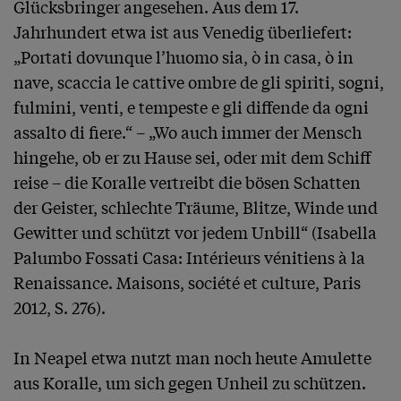
Glücksbringer angesehen. Aus dem 17. 
Jahrhundert etwa ist aus Venedig überliefert: 
„Portati dovunque l’huomo sia, ò in casa, ò in 
nave, scaccia le cattive ombre de gli spiriti, sogni, 
fulmini, venti, e tempeste e gli diffende da ogni 
assalto di fiere.“ – „Wo auch immer der Mensch 
hingehe, ob er zu Hause sei, oder mit dem Schiff 
reise – die Koralle vertreibt die bösen Schatten 
der Geister, schlechte Träume, Blitze, Winde und 
Gewitter und schützt vor jedem Unbill“ (Isabella 
Palumbo Fossati Casa: Intérieurs vénitiens à la 
Renaissance. Maisons, société et culture, Paris 
2012, S. 276). 

In Neapel etwa nutzt man noch heute Amulette 
aus Koralle, um sich gegen Unheil zu schützen. 