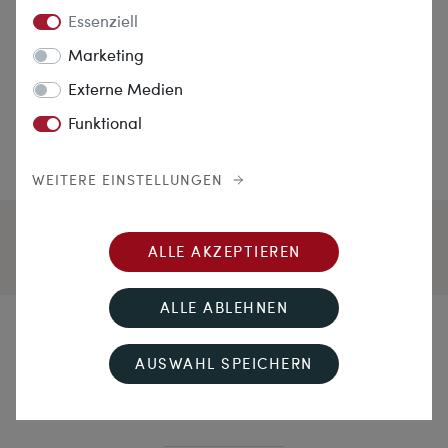
Essenziell
Marketing
Externe Medien
Funktional
WEITERE EINSTELLUNGEN
ALLE AKZEPTIEREN
ALLE ABLEHNEN
Zwei Stränge voller Glück
AUSWAHL SPEICHERN
Antikes Collier aus „Corallo Sciacca“, Sizilien um 1900