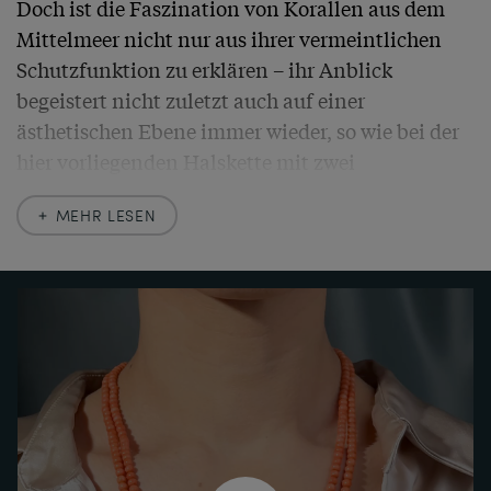
Doch ist die Faszination von Korallen aus dem 
Mittelmeer nicht nur aus ihrer vermeintlichen 
Schutzfunktion zu erklären – ihr Anblick 
begeistert nicht zuletzt auch auf einer 
ästhetischen Ebene immer wieder, so wie bei der 
hier vorliegenden Halskette mit zwei 
eindrucksvollen Strängen. 

MEHR LESEN
Die beiden Reihen Perlen in einem schönen 
Lachsrot ist im Verlauf sortiert und ungeknotet 
gereiht. Die Perlen sind von Hand geschliffen und 
von lebhafter Farbe; ihre Verarbeitung in 
Handarbeit garantiert zugleich die Entstehung 
der Korallenperlen in den Jahren kurz nach 1900. 