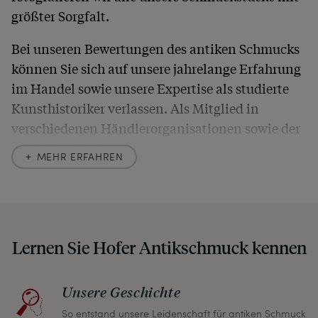
größter Sorgfalt.
Bei unseren Bewertungen des antiken Schmucks
können Sie sich auf unsere jahrelange Erfahrung
im Handel sowie unsere Expertise als studierte
Kunsthistoriker verlassen. Als Mitglied in
verschiedenen Händlerorganisationen sowie der
britischen
Society of Jewellery Historians
haben
MEHR ERFAHREN
wir uns hier zu größter Exaktheit verpflichtet. In
unseren Beschreibungen weisen wir stets auch
auf etwaige Altersspuren und Defekte hin, die wir
auch in unseren Fotos nicht verbergen – damit
Lernen Sie Hofer Antikschmuck kennen
Sie, wenn unser Paket zu Ihnen kommt, keine
unangenehmen Überraschungen erleben
müssen.
Unsere Geschichte
So entstand unsere Leidenschaft für antiken Schmuck