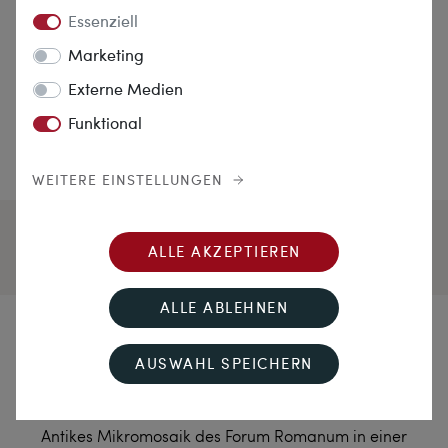
Essenziell
Marketing
Externe Medien
Funktional
WEITERE EINSTELLUNGEN
ALLE AKZEPTIEREN
ALLE ABLEHNEN
Roma quanta fuit, ipsa
AUSWAHL SPEICHERN
ruina docet
Antikes Mikromosaik des Forum Romanum in einer