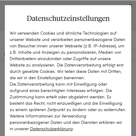
Click on the button to view English contents.
Datenschutzeinstellungen
OPEN ENGLISH WEBSITE
Wir verwenden Cookies und ähnliche Technologien auf
unserer Website und verarbeiten personenbezogene Daten
von Besucher:innen unserer Webseite (z.B. IP-Adresse), um
z.B. Inhalte und Anzeigen zu personalisieren, Medien von
HOME
SCHMUCKSTÜCKE
BROSCHEN & NADELN
25-1940
Drittanbietern einzubinden oder Zugriffe auf unsere
Website zu analysieren. Die Datenverarbeitung erfolgt erst
durch gesetzte Cookies. Wir teilen diese Daten mit Dritten,
die wir in den Einstellungen benennen.
Die Datenverarbeitung kann mit Einwilligung oder
aufgrund eines berechtigten Interesses erfolgen. Die
Zustimmung kann erteilt oder abgelehnt werden. Es
besteht das Recht, nicht einzuwilligen und die Einwilligung
zu einem späteren Zeitpunkt zu ändern oder zu widerrufen.
Weitere Informationen zur Verwendung
personenbezogener Daten und den Diensten erklären wir
in unserer
Daten­schutz­erklärung
.