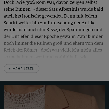
Doch „Wie groß Rom war, davon zeugen selbst 
seine Ruinen“ - dieser Satz Albertinis wurde bald 
auch ins Ironische gewendet. Denn mit jedem 
Schritt weiter hin zur Erforschung der Antike 
wurde man auch der Risse, der Spannungen und 
der Untiefen dieser Epoche gewahr. Zwar künden 
noch immer die Ruinen groß und ehern von dem 
Reich der Römer - doch war vielleicht nicht alles 
so nachahmenswert und vorbildhaft, wie 
zwischenzeitlich angenommen?

MEHR LESEN
Zwischen all den Resten jener großen Zivilisation 
der Antike ragen einige Säulen besonders empor: 
Es sind die Reste des Tempels des Vespasian und 
des Titus, drei rund 15 Meter hohe Säulen unter 
einem Stück Gebälk, welche seit beinahe 2000 