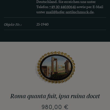
Mosaik zur Brosche. Kommen Sie mit auf eine 
Deutschland. Sie erreichen uns unter
Telefon
+49 30 44030641
sowie per E-Mail
unter
mail@hofer-antikschmuck.de
.
Objekt-Nr.:
25-1940
Roma quanta fuit, ipsa ruina docet
980,00 €