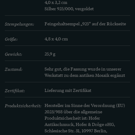
Sie wurde im Jahr 608 n. Chr. von dem 
4,0 x 3,2 cm

Silber 925/000, vergoldet
byzantinischen Kaiser Phokas errichtet und ist 
das letzte antike Monument, das dem Forum 
Stempelungen:
Feingehaltsempel „925“ auf der Rückseite
hinzugefügt wurde. 

Größe:
4,8 x 4,0 cm
Doch was lehrt uns der Blick auf die Ruinen? 
Sicher eine Lektion über die Vergänglichkeit, über 
Gewicht:
25,9 g
den Untergang des Imperiums und seiner Kultur, 
Zustand:
Sehr gut, die Fassung wurde in unserer 
und Ehrfurcht vor dem Lauf der Welt. 

Werkstatt zu dem antiken Mosaik ergänzt
Das feine, perfekt erhaltene Mosaik ist in Rom 
Zertifikat:
Lieferung mit Zertifikat
entstanden, wohl in den 1860er Jahren. Leider 
kam es ohne Fassung zu uns. Unsere 
Produktsicherheit:
Hersteller im Sinne der Verordnung (EU)
Goldschmiede haben daher eine Fassung im Stil 
2023/988 über die allgemeine
Produktsicherheit ist: Hofer
der Zeit zu dem Mosaik hinzugefügt. Sie ist aus 
Antikschmuck, Hofer & Dröge oHG,
vergoldetem Silber gefertigt und macht das 
Schlesische Str. 31, 10997 Berlin,