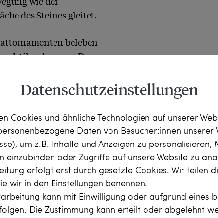
egung wie der 
e des Steines gleitet. 

lattornamenten beleben 
endstils erkennen. Den 
r Anhänger mit drei 
d gefertigten Blättern und 
Datenschutzeinstellungen
stein. Gefasst sind die 
s späten 19. 
n Cookies und ähnliche Technologien auf unserer Web
bühne für diese 
 personenbezogene Daten von Besucher:innen unserer 
 kam das Collier aus 
esse), um z.B. Inhalte und Anzeigen zu personalisieren,
t es auch in England 
rn einzubinden oder Zugriffe auf unsere Website zu anal
itung erfolgt erst durch gesetzte Cookies. Wir teilen 
die wir in den Einstellungen benennen.
r, 
Der Bazar
, 36. Jg. (27. 
arbeitung kann mit Einwilligung oder aufgrund eines b
rfolgen. Die Zustimmung kann erteilt oder abgelehnt w