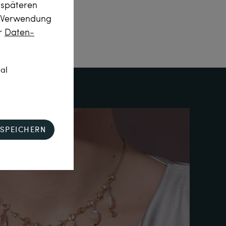
m späteren
r Verwendung
er
Daten­
nal
SPEICHERN