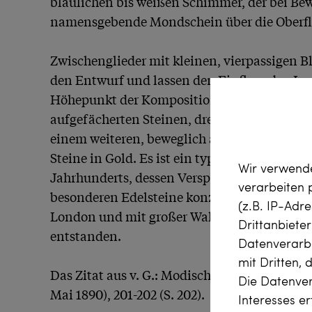
bläulichen bis weißen Schimmer, der bei Bew
namensgebende Mondschein über die Oberfläch
Zwischenglieder mit kleinen, vierpassigen B
den Entwurf und lassen den Einfluss des Jug
Höhepunkt der Komposition bildet ein große
aufgefächerten Steinen, drei kleinen aus Gol
einem weiteren, beweglich angehängten Mond
Steine in Gold. Es ist ein typischer Entwurf de
Wir verwende
Jahrhunderts, dessen Verspieltheit als Schau
verarbeiten
besonderen Edelsteine konzipiert war. Zu uns
(z.B. IP-Adr
London und mit großer Wahrscheinlichkeit is
Drittanbiete
entstanden.

Datenverarbe
mit Dritten, 
Das Zitat aus v. G.: Modisches für den Somme
Die Datenver
Mai 1890), 201-202 (S. 202).
Interesses e