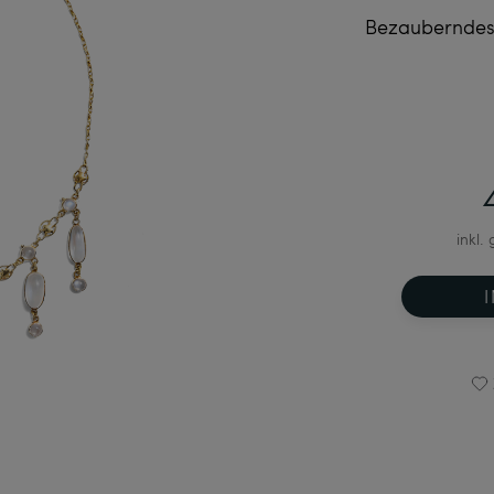
Bezauberndes 
inkl.