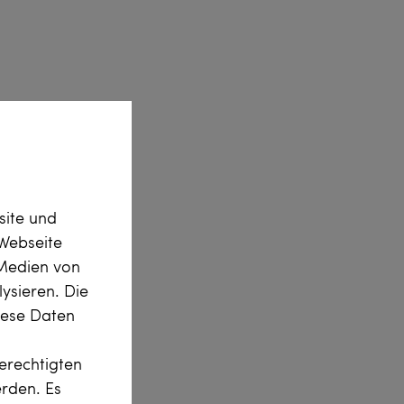
site und
Webseite
 Medien von
ysieren. Die
diese Daten
erechtigten
erden. Es