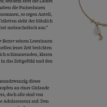
 seitdem aber die Ladies 
haben die Pariserinnen 
enommen, so regen Anteil, 
letten sieht der bläulich 
ast melancholisch aus.“ 

r Bazar
 seinen Leserinnen 
ellen jener Zeit berichten 
ich schimmernden, klaren 
 in das Zeitgefühl und den 
hsundzwanzig dieser 
ropfen an einer Girlande 
s, doch alle sind von 
e Adulareszenz auf: Den 