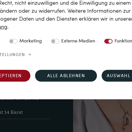
Recht, nicht einzuwilligen und die Einwilligung zu eine
 ändern oder zu widerrufen. Weitere Informationen zu
gener Daten und den Diensten erklären wir in unser
rung
.
areszenz aus, ein 
Marketing
Externe Medien
Funktio
te Oberfläche des Steines 
ie aus dem klassischen 
STELLUNGEN
 fast ganz transparent 
ichen Glanz. Ganz so 
EPTIEREN
ALLE ABLEHNEN
AUSWAHL 
inen beweglichen 
ekolletee hinab und 
Sri Lanka im 
in Aussehen. 
 zus. ca. 7,20 ct, 
ht 14 Karat