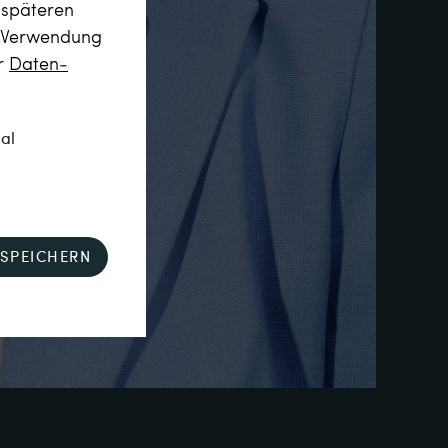
m späteren
r Verwendung
er
Daten­
nal
SPEICHERN