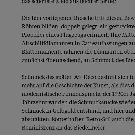
das schönste Kleid aus leichter Seide? 

Die hier vorliegende Brosche tritt diesen Bew
Röhren bilden, doppelt gelegt, ein gestreckte
Propeller eines Flugzeugs erinnert. Ihre Mitt
Altschliffdiamanten in Carreaufassungen aus
Blattornamente rahmen die Diamanten oben 
zunächst überraschend, an Schmuck des Bied
Schmuck des späten Art Déco besinnt sich in 
mehr auf die Geschichte der Kunst, als dies d
modernistische Formensprache der 1920er Ja
Jahrzehnt wurden die Schmuckstücke wieder 
Schmuck in Gelbgold entstand, und hier und 
abstrakten, körperhaften Retro-Stil auch die 
Reminiszenz an das Biedermeier.
