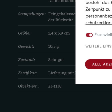
Diamantfassungen aus Platin
besteht das 
Zeitpunkt zu
Stempelungen:
Feingehaltsstempel „585“ und Hers
personenbezo
der Rückseite
schutz­erklä
Größe:
1,4 x 5,9 cm
Essenziell
Gewicht:
10,5 g
WEITERE EIN
Zustand:
Sehr gut
ALLE AKZ
Zertifikat:
Lieferung mit Zertifikat
Objekt-Nr.:
23-1138