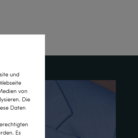
site und
Webseite
 Medien von
ysieren. Die
diese Daten
erechtigten
erden. Es