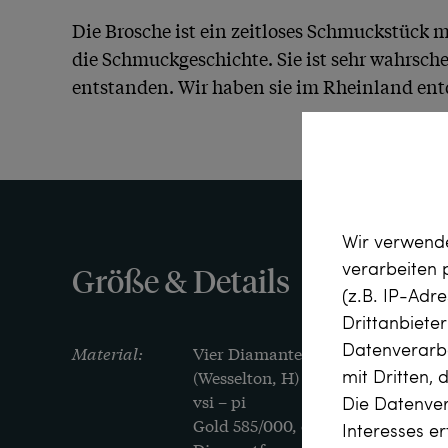
Die Brosche ist ein zeitloses Schmuckstück m
die Schmuckgeschichte. Sie ist sehr wahrsche
entstanden. Wir haben sie im Rheinland ent
Wir verwende
verarbeiten
Größe & Details
(z.B. IP-Adr
Drittanbiete
Datenverarbe
Material:
Vier Diamanten im Altschliff, zus. 
mit Dritten, 
(Wesselton, H) – Leicht getöntes We
vsi – pi

Die Datenver
Gold 585/000, entspricht 14 Karat

Interesses e