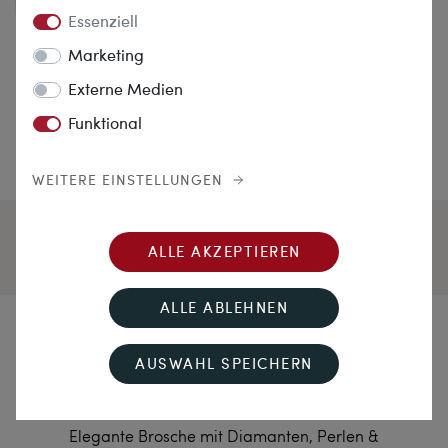
Essenziell
Marketing
Externe Medien
Funktional
WEITERE EINSTELLUNGEN
ALLE AKZEPTIEREN
ALLE ABLEHNEN
Auf die leichte Schulter
AUSWAHL SPEICHERN
genommen
Elegante Brosche mit Diamanten, Perlen &