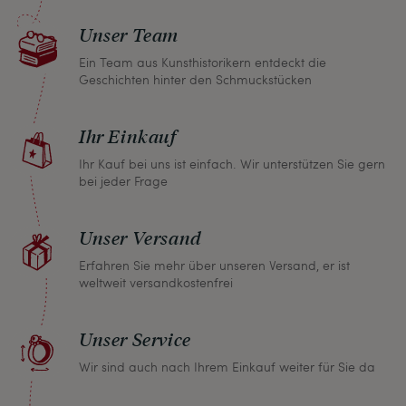
nicht zufrieden sein, nehmen Sie bitte mit uns
Unser Team
Kontakt auf und wir finden umgehend eine
gemeinsame Lösung. Unabhängig davon können
Ein Team aus Kunsthistorikern entdeckt die
Geschichten hinter den Schmuckstücken
Sie innerhalb von einem Monat jeden Artikel
zurückgeben und wir erstatten Ihnen den vollen
Ihr Einkauf
Kaufpreis.
Ihr Kauf bei uns ist einfach. Wir unterstützen Sie gern
bei jeder Frage
Unser Versand
Erfahren Sie mehr über unseren Versand, er ist
weltweit versandkostenfrei
Unser Service
Wir sind auch nach Ihrem Einkauf weiter für Sie da