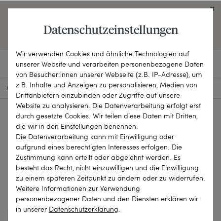
Click on the button to view English contents.
Datenschutzeinstellungen
OPEN ENGLISH WEBSITE
Wir verwenden Cookies und ähnliche Technologien auf
unserer Website und verarbeiten personenbezogene Daten
von Besucher:innen unserer Webseite (z.B. IP-Adresse), um
z.B. Inhalte und Anzeigen zu personalisieren, Medien von
HOME
SCHMUCKSTÜCKE
BROSCHEN & NADELN
26-0319
Drittanbietern einzubinden oder Zugriffe auf unsere
Website zu analysieren. Die Datenverarbeitung erfolgt erst
durch gesetzte Cookies. Wir teilen diese Daten mit Dritten,
die wir in den Einstellungen benennen.
Die Datenverarbeitung kann mit Einwilligung oder
aufgrund eines berechtigten Interesses erfolgen. Die
Zustimmung kann erteilt oder abgelehnt werden. Es
besteht das Recht, nicht einzuwilligen und die Einwilligung
zu einem späteren Zeitpunkt zu ändern oder zu widerrufen.
Weitere Informationen zur Verwendung
personenbezogener Daten und den Diensten erklären wir
in unserer
Daten­schutz­erklärung
.