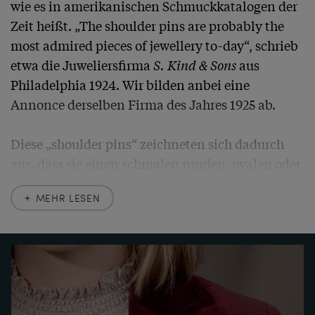
wie es in amerikanischen Schmuckkatalogen der 
Zeit heißt. „The shoulder pins are probably the 
most admired pieces of jewellery to-day“, schrieb 
etwa die Juweliersfirma 
S. Kind & Sons
 aus 
Philadelphia 1924. Wir bilden anbei eine 
Annonce derselben Firma des Jahres 1925 ab.

Diese „shoulder pins“ zeichneten sich dadurch 
aus, dass sie einen schmalen runden, ovalen oder 
rechteckigen Rahmen und im Inneren einen 
MEHR LESEN
Freiraum besitzen, durch den der seidene Träger 
des Kleides hindurchschimmern kann. Eine 
Fotografie der Schauspielerin und Ziegfeld Follies 
Revuetänzerin Betty Compton aus den 1920er 
Jahren etwa illustriert die Kleidsamkeit einer 
solchen Brosche wunderbar (vgl. letztes Foto). 