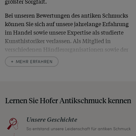
größter Sorgfalt.
Bei unseren Bewertungen des antiken Schmucks
können Sie sich auf unsere jahrelange Erfahrung
im Handel sowie unsere Expertise als studierte
Kunsthistoriker verlassen. Als Mitglied in
verschiedenen Händlerorganisationen sowie der
britischen
Society of Jewellery Historians
haben
MEHR ERFAHREN
wir uns hier zu größter Exaktheit verpflichtet. In
unseren Beschreibungen weisen wir stets auch
auf etwaige Altersspuren und Defekte hin, die wir
auch in unseren Fotos nicht verbergen – damit
Lernen Sie Hofer Antikschmuck kennen
Sie, wenn unser Paket zu Ihnen kommt, keine
unangenehmen Überraschungen erleben
müssen.
Unsere Geschichte
So entstand unsere Leidenschaft für antiken Schmuck
Sollten Sie aus irgendeinem Grund doch einmal