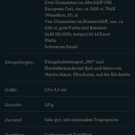
Zwei Diamanten im Altschliff (Old 
European Cut), zus. ca. 0,08 ct, Weiß 
(Wesselton, H), si

Vier Diamanten im Rosenschliff, zus. ca. 
0,01 ct, gute Farbe und Reinheit

Gold 585/000, entspricht 14 Karat

Platin

Schwarzes Email
Stempelungen:
Feingehaltsstempel „585“ und 
Herstellermarke mit Rad und Stern von 
Martin Mayer, Pforzheim, auf der Rückseite
Größe:
1,9 x 3,5 cm
Gewicht:
3,0 g
Zustand:
Sehr gut, mit minimalen Tragespuren
Zertifikat:
Lieferung mit Zertifikat