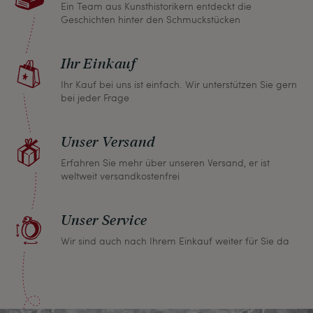
gemeinsame Lösung. Unabhängig davon können
Ein Team aus Kunsthistorikern entdeckt die
Geschichten hinter den Schmuckstücken
Sie innerhalb von einem Monat jeden Artikel
zurückgeben und wir erstatten Ihnen den vollen
Ihr Einkauf
Kaufpreis.
Ihr Kauf bei uns ist einfach. Wir unterstützen Sie gern
bei jeder Frage
Unser Versand
Erfahren Sie mehr über unseren Versand, er ist
weltweit versandkostenfrei
Unser Service
Wir sind auch nach Ihrem Einkauf weiter für Sie da