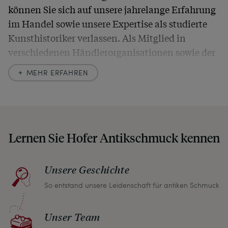
können Sie sich auf unsere jahrelange Erfahrung
im Handel sowie unsere Expertise als studierte
Kunsthistoriker verlassen. Als Mitglied in
verschiedenen Händlerorganisationen sowie der
britischen
Society of Jewellery Historians
haben
MEHR ERFAHREN
wir uns hier zu größter Exaktheit verpflichtet. In
unseren Beschreibungen weisen wir stets auch
auf etwaige Altersspuren und Defekte hin, die wir
auch in unseren Fotos nicht verbergen – damit
Lernen Sie Hofer Antikschmuck kennen
Sie, wenn unser Paket zu Ihnen kommt, keine
unangenehmen Überraschungen erleben
müssen.
Unsere Geschichte
So entstand unsere Leidenschaft für antiken Schmuck
Sollten Sie aus irgendeinem Grund doch einmal
nicht zufrieden sein, nehmen Sie bitte mit uns
Unser Team
Kontakt auf und wir finden umgehend eine