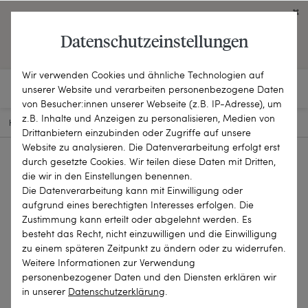
Click on the button to view English contents.
Datenschutzeinstellungen
OPEN ENGLISH WEBSITE
Wir verwenden Cookies und ähnliche Technologien auf
unserer Website und verarbeiten personenbezogene Daten
von Besucher:innen unserer Webseite (z.B. IP-Adresse), um
z.B. Inhalte und Anzeigen zu personalisieren, Medien von
HOME
SCHMUCKSTÜCKE
BROSCHEN & NADELN
25-0139
Drittanbietern einzubinden oder Zugriffe auf unsere
Website zu analysieren. Die Datenverarbeitung erfolgt erst
durch gesetzte Cookies. Wir teilen diese Daten mit Dritten,
die wir in den Einstellungen benennen.
Die Datenverarbeitung kann mit Einwilligung oder
aufgrund eines berechtigten Interesses erfolgen. Die
Zustimmung kann erteilt oder abgelehnt werden. Es
besteht das Recht, nicht einzuwilligen und die Einwilligung
zu einem späteren Zeitpunkt zu ändern oder zu widerrufen.
Weitere Informationen zur Verwendung
personenbezogener Daten und den Diensten erklären wir
in unserer
Daten­schutz­erklärung
.