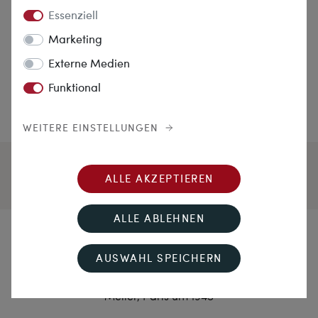
Essenziell
Marketing
Externe Medien
Funktional
WEITERE EINSTELLUNGEN
ALLE AKZEPTIEREN
ALLE ABLEHNEN
9 Rue de la Paix
AUSWAHL SPEICHERN
Eleganter Diamantclip im Retro Style, Mellerio dits
Meller, Paris um 1945