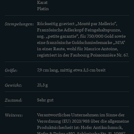
David Bennett/Daniela Mascetti, 
Understanding 
Karat

Jewellery
 (Woodbridge 2010), S. 381, ist ein ganz 
Platin
anders entworfener, doch auch aus Gold, Platin 
Stempelungen:
Rückseitig graviert „Monté par Mellerio“, 
und Diamanten entworfener Clip abgebildet. 
Französische Adlerkopf-Feingehaltspunze, 
Weitere Exemplare finden sich bei Sylvie Raulet, 
sog. „petite garantie“, für 750/000 Gold sowie 
Schmuck der 40er & 50er Jahre
 (München 1987), 
eine französische Goldschmiedemarke „M?A“ 
in einer Raute, wohl für Maurice Antoine, 
S. 65.

registriert in der Faubourg Poissonnière Nr. 67.
Wir haben die Brosche in München entdeckt. Sie 
Größe:
7,9 cm lang, mittig etwa 3,5 cm breit
ist sehr gut erhalten.
Gewicht:
25,3 g
MEHR ERFAHREN
Mehr Erfahren
Zustand:
Sehr gut
Eine der schönsten und typischsten 
Weiteres:
Verantwortliches Unternehmen im Sinne der 
Schmuckstücke des Art Déco ist der Clip. 
Verordnung (EU) 2023/988 über die allgemeine 
Produktsicherheit ist: Hofer Antikschmuck, 
Extravagante, kostbare, meist mit Diamanten 
Hofer & Dröge oHG, Schlesische Str. 31, 10997 