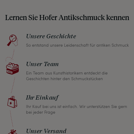
auf etwaige Altersspuren und Defekte hin, die wir
auch in unseren Fotos nicht verbergen – damit
Lernen Sie Hofer Antikschmuck kennen
Sie, wenn unser Paket zu Ihnen kommt, keine
unangenehmen Überraschungen erleben
müssen.
Unsere Geschichte
So entstand unsere Leidenschaft für antiken Schmuck
Sollten Sie aus irgendeinem Grund doch einmal
nicht zufrieden sein, nehmen Sie bitte mit uns
Unser Team
Kontakt auf und wir finden umgehend eine
gemeinsame Lösung. Unabhängig davon können
Ein Team aus Kunsthistorikern entdeckt die
Geschichten hinter den Schmuckstücken
Sie innerhalb von einem Monat jeden Artikel
zurückgeben und wir erstatten Ihnen den vollen
Ihr Einkauf
Kaufpreis.
Ihr Kauf bei uns ist einfach. Wir unterstützen Sie gern
bei jeder Frage
Unser Versand