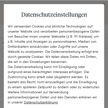
Click on the button to view English contents.
Datenschutzeinstellungen
OPEN ENGLISH WEBSITE
Wir verwenden Cookies und ähnliche Technologien auf
unserer Website und verarbeiten personenbezogene Daten
von Besucher:innen unserer Webseite (z.B. IP-Adresse), um
z.B. Inhalte und Anzeigen zu personalisieren, Medien von
HOME
SCHMUCKSTÜCKE
RINGE
26-0441
Drittanbietern einzubinden oder Zugriffe auf unsere
Website zu analysieren. Die Datenverarbeitung erfolgt erst
durch gesetzte Cookies. Wir teilen diese Daten mit Dritten,
die wir in den Einstellungen benennen.
Die Datenverarbeitung kann mit Einwilligung oder
aufgrund eines berechtigten Interesses erfolgen. Die
Zustimmung kann erteilt oder abgelehnt werden. Es
besteht das Recht, nicht einzuwilligen und die Einwilligung
zu einem späteren Zeitpunkt zu ändern oder zu widerrufen.
Weitere Informationen zur Verwendung
personenbezogener Daten und den Diensten erklären wir
in unserer
Daten­schutz­erklärung
.