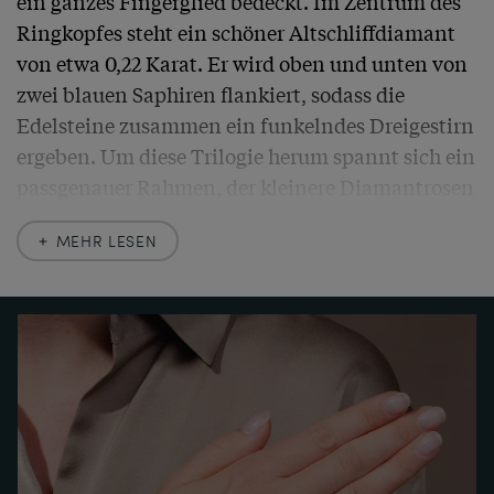
ein ganzes Fingerglied bedeckt. Im Zentrum des 
Ringkopfes steht ein schöner Altschliffdiamant 
von etwa 0,22 Karat. Er wird oben und unten von 
zwei blauen Saphiren flankiert, sodass die 
Edelsteine zusammen ein funkelndes Dreigestirn 
ergeben. Um diese Trilogie herum spannt sich ein 
passgenauer Rahmen, der kleinere Diamantrosen 
in graphischen Millegriffes-Mustern fasst.

MEHR LESEN
Eine Schicht aus Platin lässt den Ringkopf und 
die Schultern leuchtend weiß strahlen, denn das 
frühe Weißgold, aus dem der Ring gearbeitet ist, 
zeigt sich zeittypisch leicht gelb. Seine 
Verarbeitung ebenso wie der charakteristisch 
geometrische Entwurf und die Diamantschliffe 
lassen uns den Ring in die Jahre um 1930 