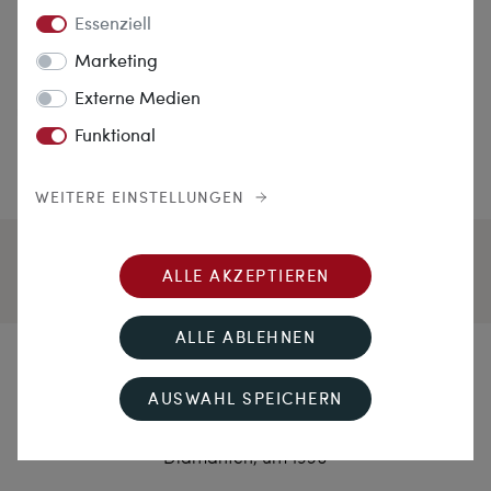
Essenziell
Marketing
Externe Medien
Funktional
WEITERE EINSTELLUNGEN
ALLE AKZEPTIEREN
ALLE ABLEHNEN
Dinner (Ring) for One
AUSWAHL SPEICHERN
Eleganter Ring des Art Déco mit Saphir &
Diamanten, um 1930