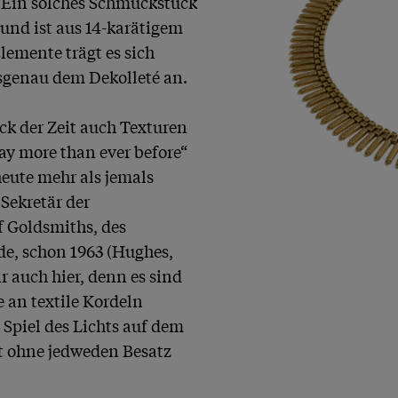
 Ein solches Schmuckstück 
 und ist aus 14-karätigem 
emente trägt es sich 
genau dem Dekolleté an.

 der Zeit auch Texturen 
y more than ever before“ 
eute mehr als jemals 
ekretär der 
 Goldsmiths, des 
e, schon 1963 (Hughes, 
 auch hier, denn es sind 
 an textile Kordeln 
 Spiel des Lichts auf dem 
ohne jedweden Besatz 