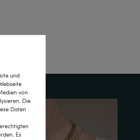
site und
Webseite
 Medien von
ysieren. Die
diese Daten
erechtigten
erden. Es