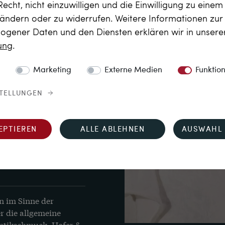
Recht, nicht einzuwilligen und die Einwilligung zu eine
 die 
 ändern oder zu widerrufen. Weitere Informationen zu
e Herstellermarke „136 
gener Daten und den Diensten erklären wir in unser
rro Ida di Giovanni 
0 in Vicenza (verwendet 
rung
.
68)
Marketing
Externe Medien
Funktio
STELLUNGEN
EPTIEREN
ALLE ABLEHNEN
AUSWAHL 
espuren
n im Sinne der
r die allgemeine
Antikschmuck, Hofer &