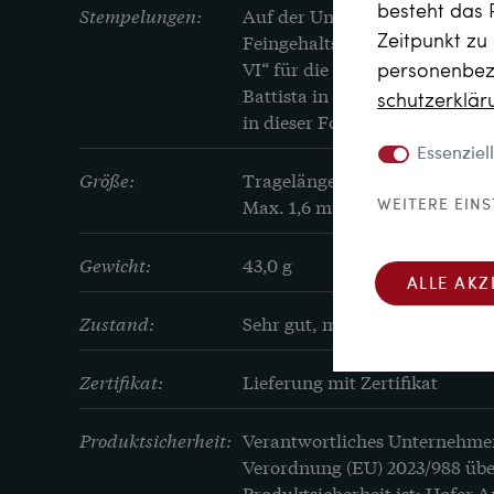
besteht das 
Stempelungen:
Auf der Unterseite der Schließe
Zeitpunkt zu
Feingehaltspunze „585“ und di
personenbezo
VI“ für die Goldschmiede Vezza
Battista in der Via dei Mille 2
schutz­erklä
in dieser Form von 1944 bis 19
Essenziell
Größe:
Tragelänge 42 cm

Max. 1,6 mm breit
WEITERE EIN
Gewicht:
43,0 g
ALLE AKZ
Zustand:
Sehr gut, mit minimalen Trag
Zertifikat:
Lieferung mit Zertifikat
Produktsicherheit:
Verantwortliches Unternehme
Verordnung (EU) 2023/988 übe
Produktsicherheit ist: Hofer 