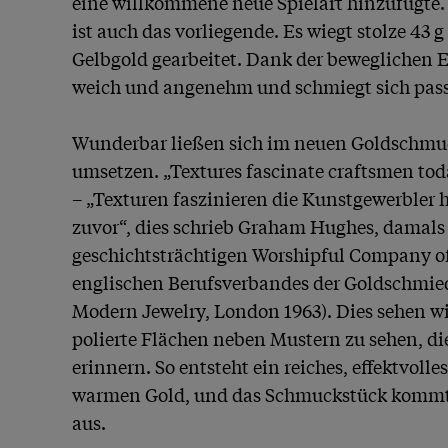
eine willkommene neue Spielart hinzufügte.
ist auch das vorliegende. Es wiegt stolze 43 g
Gelbgold gearbeitet. Dank der beweglichen El
weich und angenehm und schmiegt sich pass
Wunderbar ließen sich im neuen Goldschmuck
umsetzen. „Textures fascinate craftsmen toda
– „Texturen faszinieren die Kunstgewerbler h
zuvor“, dies schrieb Graham Hughes, damals S
geschichtsträchtigen Worshipful Company of
englischen Berufsverbandes der Goldschmied
Modern Jewelry, London 1963). Dies sehen wir
polierte Flächen neben Mustern zu sehen, die
erinnern. So entsteht ein reiches, effektvolles
warmen Gold, und das Schmuckstück kommt 
aus.
