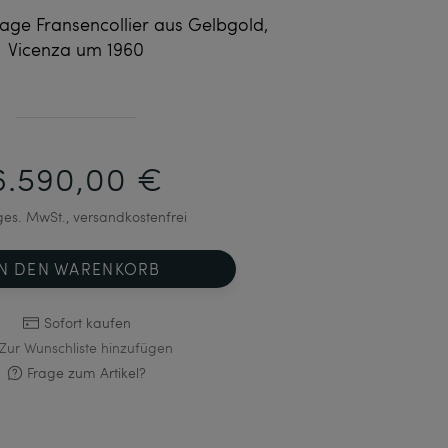
tage Fransencollier aus Gelbgold,
Vicenza um 1960
6.590,00 €
 ges. MwSt., versandkostenfrei
IN DEN WARENKORB
Sofort kaufen
Zur Wunschliste hinzufügen
Frage zum Artikel?