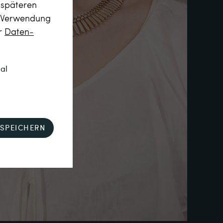
m späteren
r Verwendung
er
Daten­
nal
SPEICHERN