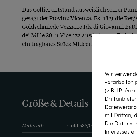
Das Collier entstand ausweislich seiner Punzi
gesagt der Provinz Vicenza. Es trägt die Regi
Goldschmiede Vezzarro Ida di Giovanni Battist
dei Mille 20 in Vicenza ansässig war. Es ist 
ein tragbares Stück Midcentury-Schmuckges
Wir verwende
verarbeiten
(z.B. IP-Adr
Drittanbiete
Größe & Details
Datenverarbe
mit Dritten, 
Die Datenver
Material:
Gold 585/000, entspricht 14 K
Interesses e