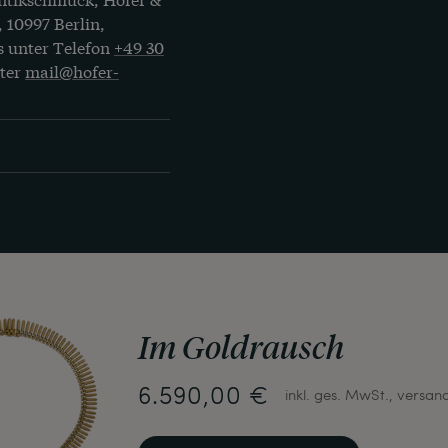
, 10997 Berlin,
s unter Telefon
+49 30
nter
mail@hofer-
Im Goldrausch
6.590,00 €
inkl. ges. MwSt., versan