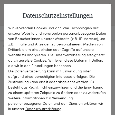
Click on the button to view English contents.
Datenschutzeinstellungen
OPEN ENGLISH WEBSITE
Wir verwenden Cookies und ähnliche Technologien auf
unserer Website und verarbeiten personenbezogene Daten
von Besucher:innen unserer Webseite (z.B. IP-Adresse), um
z.B. Inhalte und Anzeigen zu personalisieren, Medien von
HOME
SCHMUCKSTÜCKE
BROSCHEN & NADELN
22-2329
Drittanbietern einzubinden oder Zugriffe auf unsere
Website zu analysieren. Die Datenverarbeitung erfolgt erst
durch gesetzte Cookies. Wir teilen diese Daten mit Dritten,
die wir in den Einstellungen benennen.
Die Datenverarbeitung kann mit Einwilligung oder
aufgrund eines berechtigten Interesses erfolgen. Die
Zustimmung kann erteilt oder abgelehnt werden. Es
besteht das Recht, nicht einzuwilligen und die Einwilligung
zu einem späteren Zeitpunkt zu ändern oder zu widerrufen.
Weitere Informationen zur Verwendung
personenbezogener Daten und den Diensten erklären wir
in unserer
Daten­schutz­erklärung
.