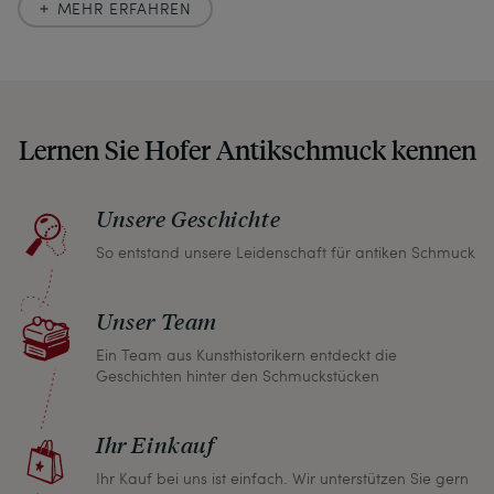
MEHR ERFAHREN
wir uns hier zu größter Exaktheit verpflichtet. In
unseren Beschreibungen weisen wir stets auch
auf etwaige Altersspuren und Defekte hin, die wir
auch in unseren Fotos nicht verbergen – damit
Lernen Sie Hofer Antikschmuck kennen
Sie, wenn unser Paket zu Ihnen kommt, keine
unangenehmen Überraschungen erleben
müssen.
Unsere Geschichte
So entstand unsere Leidenschaft für antiken Schmuck
Sollten Sie aus irgendeinem Grund doch einmal
nicht zufrieden sein, nehmen Sie bitte mit uns
Unser Team
Kontakt auf und wir finden umgehend eine
gemeinsame Lösung. Unabhängig davon können
Ein Team aus Kunsthistorikern entdeckt die
Geschichten hinter den Schmuckstücken
Sie innerhalb von einem Monat jeden Artikel
zurückgeben und wir erstatten Ihnen den vollen
Ihr Einkauf
Kaufpreis.
Ihr Kauf bei uns ist einfach. Wir unterstützen Sie gern