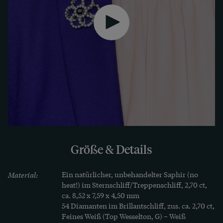
Wir haben ein unabhängiges Gutachten erstellen 
lassen, das die Qualität des Saphirs und der 
Diamanten bestätigt. 

Die exzellent erhaltene Brosche wurde laut 
Stempelung einst nach Salzburg exportiert. Zu 
uns fand das schöne Schmuckstück aus Wien. 

Größe & Details
Material:
Ein natürlicher, unbehandelter Saphir (no 
heat!) im Sternschliff/Treppenschliff, 2,70 ct, 
ca. 8,52 x 7,59 x 4,50 mm

54 Diamanten im Brillantschliff, zus. ca. 2,70 ct, 
Feines Weiß (Top Wesselton, G) – Weiß 