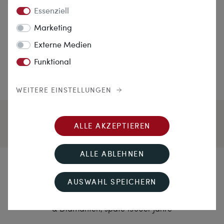
Essenziell
Marketing
Externe Medien
Funktional
WEITERE EINSTELLUNGEN
ALLE AKZEPTIEREN
ALLE ABLEHNEN
Die blaue Blume
AUSWAHL SPEICHERN
Exquisite vintage Brosche mit unbehandeltem Saphir
& Diamanten, späte 1960er Jahre