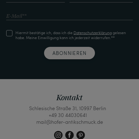
Hiermit bestätige ich, dass ich die
Daten­schutz­erklärung
gelesen
habe. Meine Einwilligung kann ich jederzeit widerrufen.**
ABONNIEREN
Kontakt
Schlesische Straße 31, 10997 Berlin
+49 30 44030641
mail@hofer-antikschmuck.de