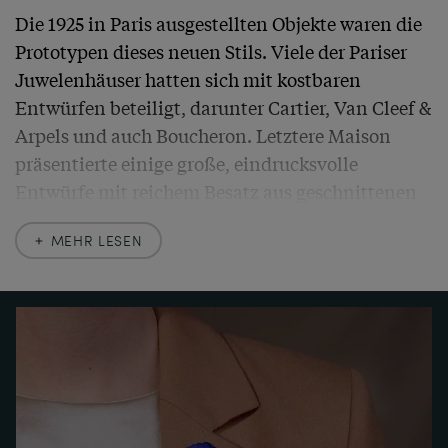
Die 1925 in Paris ausgestellten Objekte waren die 
Prototypen dieses neuen Stils. Viele der Pariser 
Juwelenhäuser hatten sich mit kostbaren 
Entwürfen beteiligt, darunter Cartier, Van Cleef & 
Arpels und auch Boucheron. Letztere Maison 
präsentierte einige große, eindrucksvolle 
Entwürfe mit reichem Besatz aus geschnittenen 
Edelsteinen und Diamanten. Lucien Hirtz hatte 
MEHR LESEN
die Schmuckstücke speziell für die Ausstellung 
entworfen und die von ihm gewählten, 
leuchtenden Farben und das geometrische 
Design machten sie zu einem perfekten Beispiel 
für den neuen Stil. 

Die hier vorliegende Brosche ist nach dem Vorbild 
einer Devant-de-Corsage von Hirtz für Boucheron 