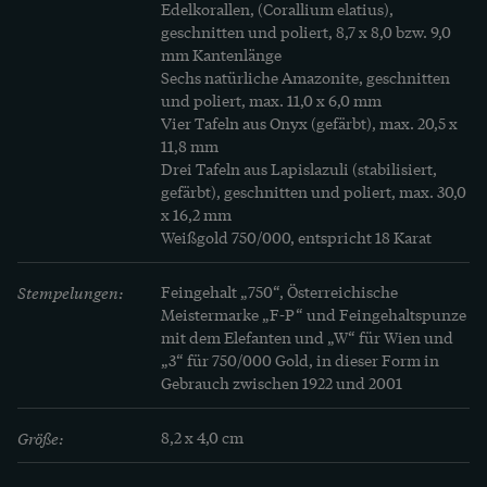
Edelkorallen, (Corallium elatius), 
mit nicht weniger staunenswerter Finesse 
geschnitten und poliert, 8,7 x 8,0 bzw. 9,0 
gearbeitet worden. Wir bilden unsere Brosche 
mm Kantenlänge 

Sechs natürliche Amazonite, geschnitten 
neben einer Abbildung des Vorbildes ab. Unsere 
und poliert, max. 11,0 x 6,0 mm

Brosche ist in Wien entstanden, wie die 
Vier Tafeln aus Onyx (gefärbt), max. 20,5 x 
Goldstempel auf der Rückseite belegen; wir 
11,8 mm

Drei Tafeln aus Lapislazuli (stabilisiert, 
denken, in den 1980er Jahren. Doch auch wenn 
gefärbt), geschnitten und poliert, max. 30,0 
die Brosche etwa ein Drittel kleiner ausgeführt 
x 16,2 mm

wurde als das Vorbild, ist die Brosche 
Weißgold 750/000, entspricht 18 Karat
eindrucksvoll. 

Stempelungen:
Feingehalt „750“, Österreichische 
Meistermarke „F-P“ und Feingehaltspunze 
Wir haben die Brosche aus einer großen 
mit dem Elefanten und „W“ für Wien und 
Sammlung hochwertiger Juwelen aus Stuttgart 
„3“ für 750/000 Gold, in dieser Form in 
Gebrauch zwischen 1922 und 2001
erwerben können. Sie ist sehr gut erhalten und 
eine große Freude.

Größe:
8,2 x 4,0 cm
Die Abbildung des Vorbildes von Boucheron 