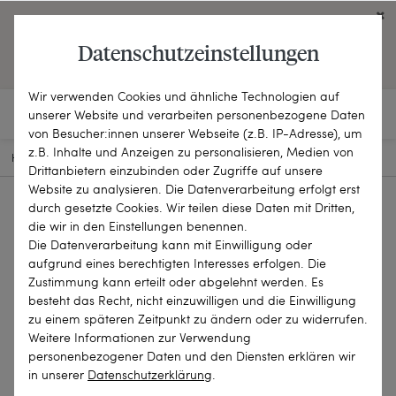
Click on the button to view English contents.
Datenschutzeinstellungen
OPEN ENGLISH WEBSITE
Wir verwenden Cookies und ähnliche Technologien auf
unserer Website und verarbeiten personenbezogene Daten
von Besucher:innen unserer Webseite (z.B. IP-Adresse), um
z.B. Inhalte und Anzeigen zu personalisieren, Medien von
HOME
SCHMUCKSTÜCKE
BROSCHEN & NADELN
26-0559
Drittanbietern einzubinden oder Zugriffe auf unsere
Website zu analysieren. Die Datenverarbeitung erfolgt erst
durch gesetzte Cookies. Wir teilen diese Daten mit Dritten,
die wir in den Einstellungen benennen.
Die Datenverarbeitung kann mit Einwilligung oder
aufgrund eines berechtigten Interesses erfolgen. Die
Zustimmung kann erteilt oder abgelehnt werden. Es
besteht das Recht, nicht einzuwilligen und die Einwilligung
zu einem späteren Zeitpunkt zu ändern oder zu widerrufen.
Weitere Informationen zur Verwendung
personenbezogener Daten und den Diensten erklären wir
in unserer
Daten­schutz­erklärung
.