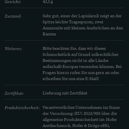
Gewicht:
42,1 g
findet sich bei Sylvie Raulet: 
Schmuck. Art Déco
, 
München 1985, [S. 137]. Einen zeitgenössischen 
Zustand:
Sehr gut, einer der Lapislazuli zeigt an der 
Spitze leichte Tragespuren, zwei 
Überblick über den 1925 in Paris ausgestellten 
Amazonite mit kleinen Ausbrüchen an den 
Schmuck bietet die Sonderausgabe der Zeitschrift 
Kanten
Le Grand Negoce
 aus dem Jahr 1925, online 
einzusehen 
an dieser Stelle.
Weiteres:
Bitte beachten Sie, dass wir dieses 
Schmuckstück auf Grund zollrechtlicher 
Bestimmungen nicht in alle Länder 
Die handwerkliche Qualität der
außerhalb Europas versenden können. Bei 
Fragen hierzu rufen Sie uns gern an oder 
Brosche ist herausragend.
schreiben Sie uns eine E-Mail!
FLORIAN HORSTHEMKE
Zertifikat:
Lieferung mit Zertifikat
Produktsicherheit:
Verantwortliches Unternehmen im Sinne
der Verordnung (EU) 2023/988 über die
allgemeine Produktsicherheit ist: Hofer
Antikschmuck, Hofer & Dröge oHG,