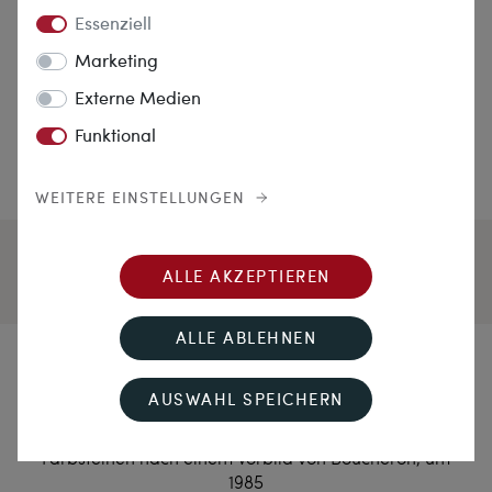
Essenziell
Marketing
Externe Medien
Funktional
WEITERE EINSTELLUNGEN
ALLE AKZEPTIEREN
ALLE ABLEHNEN
Paris 1925 – Wien 1985
AUSWAHL SPEICHERN
Große Brosche mit Diamanten, Korallen &
Farbsteinen nach einem Vorbild von Boucheron, um
1985