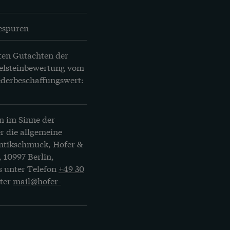
espuren
ten Gutachten der 
elsteinbewertung vom 
iederbeschaffungswert: 
n im Sinne der
r die allgemeine
Antikschmuck, Hofer &
, 10997 Berlin,
s unter Telefon
+49 30
nter
mail@hofer-