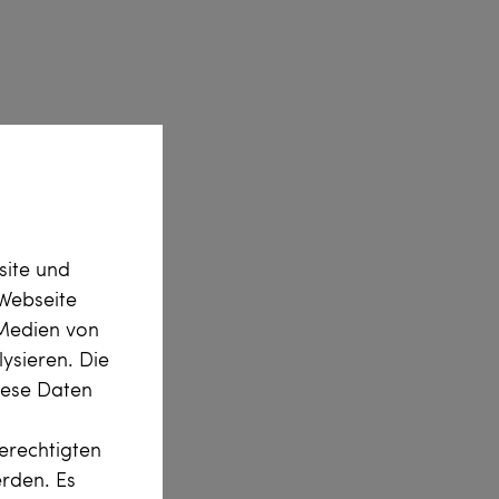
site und
Webseite
 Medien von
ysieren. Die
diese Daten
erechtigten
erden. Es