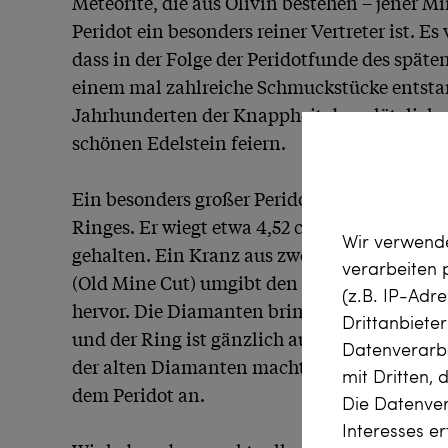
Meteorite, die aus Olivin bestehen – jener Mi
Peridot ein besonders reiner Vertreter ist. Es
dass in der Folge der Peridotfunde des späten
einem mal zahlreiche Schmuckstücke entsta
Jahrhunderten der Knappheit den plötzlich
schönen Edelstein feiern.

Ein besonders großer Peridot steht im Zentru
Ringes. Er wiegt etwa 4,52 ct und wird von e
Wir verwende
gehalten. Ein Kranz aus zwölf Diamanten im 
verarbeiten
(Old Mine Cut) umgibt den Edelstein und heb
(z.B. IP-Adr
hervor. Die Diamanten bringen zusammen etw
Drittanbiete
und der Ring ist gänzlich aus Silber geschmi
Datenverarbe
der alten Diamanten macht ihr Funkeln sanft 
mit Dritten, 
dem Peridot an.

Die Datenver
Interesses e