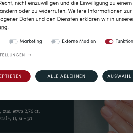
 in Köln entdeckt. Er ist 
Recht, nicht einzuwilligen und die Einwilligung zu eine
ängigen Wertgutachten 
 ändern oder zu widerrufen. Weitere Informationen zu
gener Daten und den Diensten erklären wir in unser
rung
.
Marketing
Externe Medien
Funktio
STELLUNGEN
EPTIEREN
ALLE ABLEHNEN
AUSWAHL 
im Sternschliff, 4,52 
zus. etwa 2,76 ct, 
l+, I), si – p1
