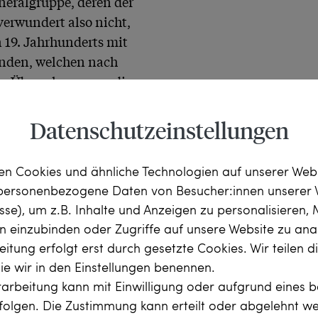
neralgruppe, deren der 
 verwundert also nicht, 
 19. Jahrhunderts mit 
nden, welchen nach 
en Überschwang an diesem 
Datenschutzeinstellungen
m des hier vorliegenden 
iner umlaufenden Zarge 
n Cookies und ähnliche Technologien auf unserer Web
kissenförmigen Altschliff 
 personenbezogene Daten von Besucher:innen unserer 
t ihn farblich besonders 
esse), um z.B. Inhalte und Anzeigen zu personalisieren,
a 2,76 ct auf die Waage 
rn einzubinden oder Zugriffe auf unsere Website zu anal
edet. Die leichte Tönung 
itung erfolgt erst durch gesetzte Cookies. Wir teilen 
und gleicht sie farblich 
die wir in den Einstellungen benennen.
arbeitung kann mit Einwilligung oder aufgrund eines b
rfolgen. Die Zustimmung kann erteilt oder abgelehnt w