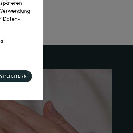
m späteren
r Verwendung
er
Daten­
nal
SPEICHERN