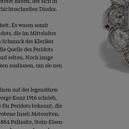
ötet haben, der sich in 
hichtsschreiber Diodor. 

heit. Es waren somit 
ots, die im Mittelalter 
Schmuck der Kleriker 
e Quelle des Peridots 
nd selten. Noch lange 
en ausfassen, um sie neu 
inen auf der legendären 
rge Kunz 1916 schrieb, 
 für Peridots bekannt, die 
obene Insel: Meteoriten. 
84 Pallasite, Stein-Eisen-