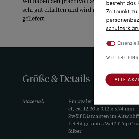
Wir haben den prachtvoll ausgestatteten Ring
besteht das 
sehr gut erhalten und wird mit einem unabh
Zeitpunkt zu
geliefert.
personenbezo
schutz­erklä
Essenziell
WEITERE EIN
Größe & Details
ALLE AKZ
Material:
Ein ovaler natürlicher Peridot 
ct, ca. 12,30 x 9,12 x 5,74 mm

Zwölf Diamanten im Altschliff, 
Leicht getöntes Weiß (Top Crysta
Silber