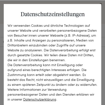
Click on the button to view English contents.
Datenschutzeinstellungen
OPEN ENGLISH WEBSITE
Wir verwenden Cookies und ähnliche Technologien auf
unserer Website und verarbeiten personenbezogene Daten
von Besucher:innen unserer Webseite (z.B. IP-Adresse), um
z.B. Inhalte und Anzeigen zu personalisieren, Medien von
HOME
SCHMUCKSTÜCKE
RINGE
24-0266
Drittanbietern einzubinden oder Zugriffe auf unsere
Website zu analysieren. Die Datenverarbeitung erfolgt erst
durch gesetzte Cookies. Wir teilen diese Daten mit Dritten,
die wir in den Einstellungen benennen.
Die Datenverarbeitung kann mit Einwilligung oder
aufgrund eines berechtigten Interesses erfolgen. Die
Zustimmung kann erteilt oder abgelehnt werden. Es
besteht das Recht, nicht einzuwilligen und die Einwilligung
zu einem späteren Zeitpunkt zu ändern oder zu widerrufen.
Weitere Informationen zur Verwendung
personenbezogener Daten und den Diensten erklären wir
in unserer
Daten­schutz­erklärung
.