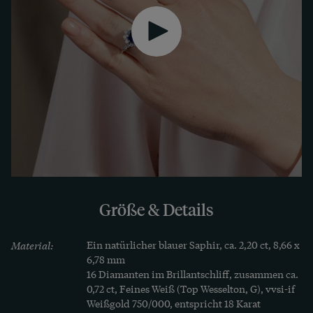
so das klassische Entourage-Motiv und so 
entsteht ein Ring mit modernistischem Twist, der 
aus dem Süden Deutschlands zu uns fand. Er ist 
sehr gut erhalten und wird mit einem 
detaillierten Gutachten geliefert.
Größe & Details
Material:
Ein natürlicher blauer Saphir, ca. 2,20 ct, 8,66 x 
6,78 mm

16 Diamanten im Brillantschliff, zusammen ca. 
0,72 ct, Feines Weiß (Top Wesselton, G), vvsi-if

Weißgold 750/000, entspricht 18 Karat