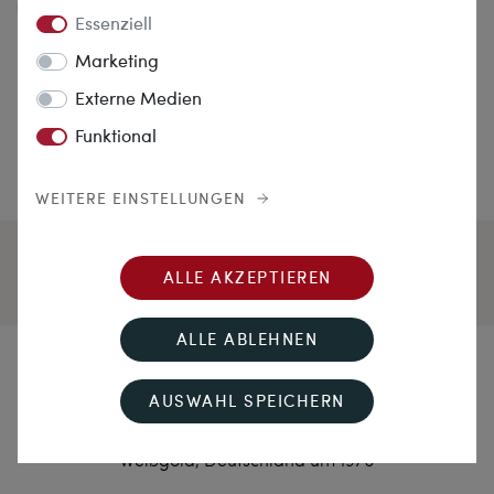
Essenziell
Marketing
Externe Medien
Funktional
WEITERE EINSTELLUNGEN
ALLE AKZEPTIEREN
ALLE ABLEHNEN
Der Countdown läuft
AUSWAHL SPEICHERN
Hochwertiger vintage Saphir und Diamantring in
Weißgold, Deutschland um 1970