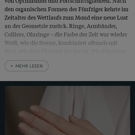
von Optimismus und Fortschrittsglauben. Nach 
den organischen Formen der Fünfziger kehrte im 
Zeitalter des Wettlaufs zum Mond eine neue Lust 
an der Geometrie zurück. Ringe, Armbänder, 
Colliers, Ohrringe – die Farbe der Zeit war wieder 
Weiß, wie die Sterne, kombiniert oftmals mit 
Blau, wie dem Himmel der Nacht. Die filigranen 
Strukturen der Raumfahrtgeräte, die Antennen 
MEHR LESEN
des Sputnik, aber auch die Skelettbauten der 
neuen Hochhäuser mögen hier Pate gestanden 
haben. Nicht umsonst gewann 1967 eine Brosche 
mit dem Namen „Kosmos“ den Preis für das 
Juwel des Jahres.

Auch der hier vorliegende Ring verkörpert diesen 
futuristischen Geschmack. Subtil modernisiert er 