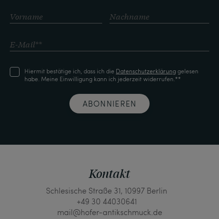
Hiermit bestätige ich, dass ich die
Daten­schutz­erklärung
gelesen
habe. Meine Einwilligung kann ich jederzeit widerrufen.**
ABONNIEREN
Kontakt
Schlesische Straße 31, 10997 Berlin
+49 30 44030641
mail@hofer-antikschmuck.de