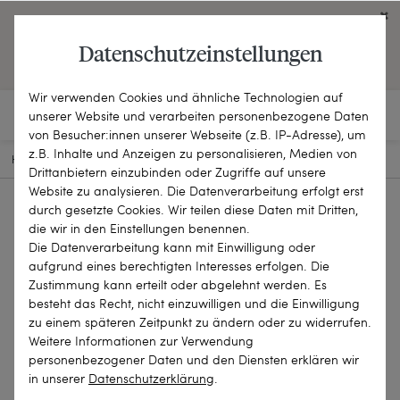
Click on the button to view English contents.
Datenschutzeinstellungen
OPEN ENGLISH WEBSITE
Wir verwenden Cookies und ähnliche Technologien auf
unserer Website und verarbeiten personenbezogene Daten
von Besucher:innen unserer Webseite (z.B. IP-Adresse), um
z.B. Inhalte und Anzeigen zu personalisieren, Medien von
HOME
SCHMUCKSTÜCKE
RINGE
21-0140
Drittanbietern einzubinden oder Zugriffe auf unsere
Website zu analysieren. Die Datenverarbeitung erfolgt erst
durch gesetzte Cookies. Wir teilen diese Daten mit Dritten,
die wir in den Einstellungen benennen.
Die Datenverarbeitung kann mit Einwilligung oder
aufgrund eines berechtigten Interesses erfolgen. Die
Zustimmung kann erteilt oder abgelehnt werden. Es
besteht das Recht, nicht einzuwilligen und die Einwilligung
zu einem späteren Zeitpunkt zu ändern oder zu widerrufen.
Weitere Informationen zur Verwendung
personenbezogener Daten und den Diensten erklären wir
in unserer
Daten­schutz­erklärung
.