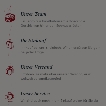
Sollten Sie aus irgendeinem Grund doch einmal
nicht zufrieden sein, nehmen Sie bitte mit uns
Unser Team
Kontakt auf und wir finden umgehend eine
gemeinsame Lösung. Unabhängig davon können
Ein Team aus Kunsthistorikern entdeckt die
Geschichten hinter den Schmuckstücken
Sie innerhalb von einem Monat jeden Artikel
zurückgeben und wir erstatten Ihnen den vollen
Ihr Einkauf
Kaufpreis.
Ihr Kauf bei uns ist einfach. Wir unterstützen Sie gern
bei jeder Frage
Unser Versand
Erfahren Sie mehr über unseren Versand, er ist
weltweit versandkostenfrei
Unser Service
Wir sind auch nach Ihrem Einkauf weiter für Sie da