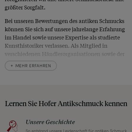
größter Sorgfalt.
Bei unseren Bewertungen des antiken Schmucks
können Sie sich auf unsere jahrelange Erfahrung
im Handel sowie unsere Expertise als studierte
Kunsthistoriker verlassen. Als Mitglied in
verschiedenen Händlerorganisationen sowie der
britischen
Society of Jewellery Historians
haben
MEHR ERFAHREN
wir uns hier zu größter Exaktheit verpflichtet. In
unseren Beschreibungen weisen wir stets auch
auf etwaige Altersspuren und Defekte hin, die wir
auch in unseren Fotos nicht verbergen – damit
Lernen Sie Hofer Antikschmuck kennen
Sie, wenn unser Paket zu Ihnen kommt, keine
unangenehmen Überraschungen erleben
müssen.
Unsere Geschichte
So entstand unsere Leidenschaft für antiken Schmuck