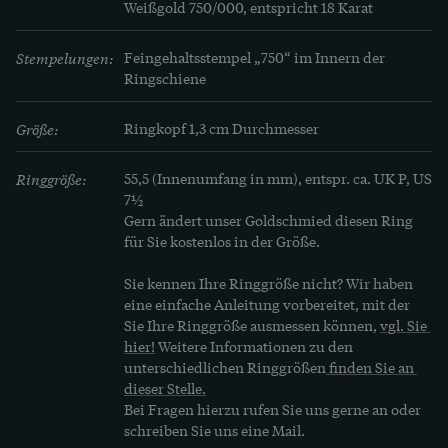
Weißgold 750/000, entspricht 18 Karat
Wissen über die Natur ein einem Werk 
zusammen, der Naturalis Historia oder 
Stempelungen:
Feingehaltsstempel „750“ im Innern der 
Naturgeschichte.
Ringschiene
Größe:
Ringkopf 1,3 cm Durchmesser
Ringgröße:
55,5 (Innenumfang in mm), entspr. ca. UK P, US 
7½
Gern ändert unser Goldschmied diesen Ring 
für Sie kostenlos in der Größe.
Sie kennen Ihre Ringgröße nicht? Wir haben 
eine einfache Anleitung vorbereitet, mit der 
Sie Ihre Ringgröße ausmessen können, 
vgl. Sie 
hier!
 Weitere Informationen zu den 
unterschiedlichen Ringgrößen
 finden Sie an 
dieser Stelle.
Bei Fragen hierzu rufen Sie uns gerne an oder 
schreiben Sie uns eine Mail.