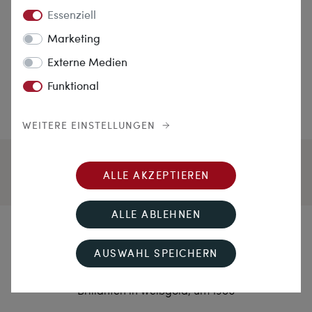
Essenziell
Marketing
Externe Medien
Funktional
WEITERE EINSTELLUNGEN
ALLE AKZEPTIEREN
ALLE ABLEHNEN
Frühlingsgruß
AUSWAHL SPEICHERN
Klassischer Entourage-Ring mit Smaragd &
Brillanten in Weißgold, um 1980