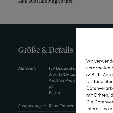
kam aus Hamburg zu uns. 
Größe & Details
Wir verwende
verarbeiten
Material:
159 Diamanten in verschiedenen Sc
8/8-, 16/16- und Rosenschliff), zus.
(z.B. IP-Adr
Weiß bis Weiß (Top Wesselton, G bi
Drittanbiete
p1

Datenverarbe
Platin
mit Dritten, 
Die Datenver
Stempelungen:
Keine Punzen oder Stempel
Interesses e