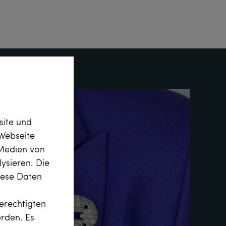
site und
Webseite
 Medien von
ysieren. Die
diese Daten
erechtigten
erden. Es