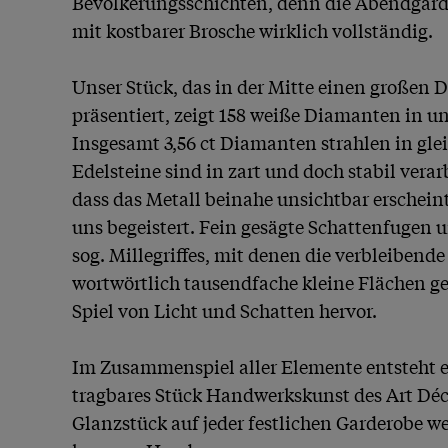
Bevölkerungsschichten, denn die Abendgarde
mit kostbarer Brosche wirklich vollständig.

Unser Stück, das in der Mitte einen großen D
präsentiert, zeigt 158 weiße Diamanten in unt
Insgesamt 3,56 ct Diamanten strahlen in glei
Edelsteine sind in zart und doch stabil verarbe
dass das Metall beinahe unsichtbar erschein
uns begeistert. Fein gesägte Schattenfugen 
sog. Millegriffes, mit denen die verbleibende 
wortwörtlich tausendfache kleine Flächen ge
Spiel von Licht und Schatten hervor. 

Im Zusammenspiel aller Elemente entsteht e
tragbares Stück Handwerkskunst des Art Déco
Glanzstück auf jeder festlichen Garderobe w