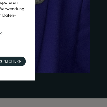
m späteren
r Verwendung
er
Daten­
nal
SPEICHERN