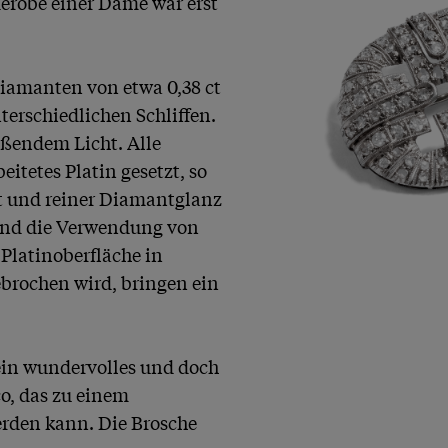
robe einer Dame war erst 
iamanten von etwa 0,38 ct 
erschiedlichen Schliffen. 
ßendem Licht. Alle 
itetes Platin gesetzt, so 
t und reiner Diamantglanz 
und die Verwendung von 
Platinoberfläche in 
brochen wird, bringen ein 
in wundervolles und doch 
, das zu einem 
erden kann. Die Brosche 