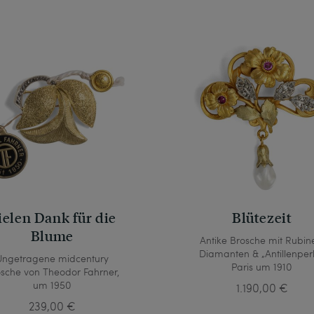
ielen Dank für die
Blütezeit
Blume
Antike Brosche mit Rubin
Diamanten & „Antillenperl
Ungetragene midcentury
Paris um 1910
sche von Theodor Fahrner,
um 1950
1.190,00 €
239,00 €