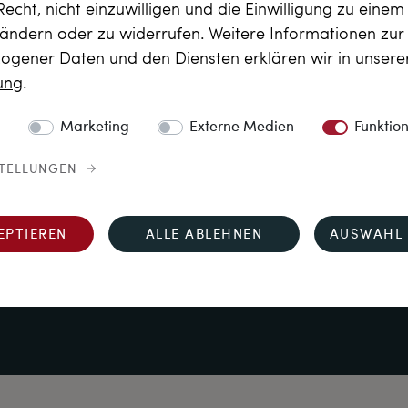
Recht, nicht einzuwilligen und die Einwilligung zu eine
 ändern oder zu widerrufen. Weitere Informationen zu
gener Daten und den Diensten erklären wir in unser
rung
.
Marketing
Externe Medien
Funktio
hten der Deutschen 
STELLUNGEN
ung Idar-Oberstein 
ter 
 Euro
EPTIEREN
ALLE ABLEHNEN
AUSWAHL 