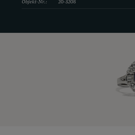
Objekt-Nr.:
20-3208