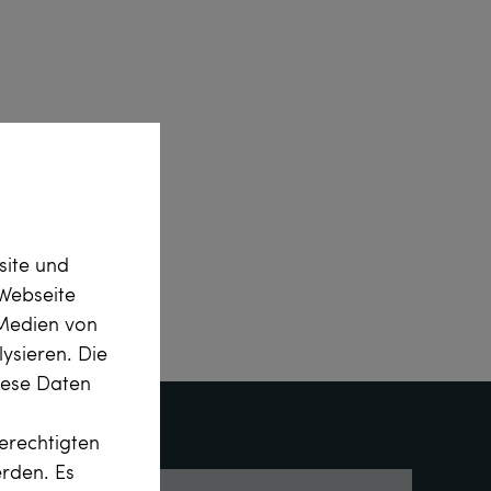
site und
Webseite
 Medien von
ysieren. Die
diese Daten
erechtigten
erden. Es