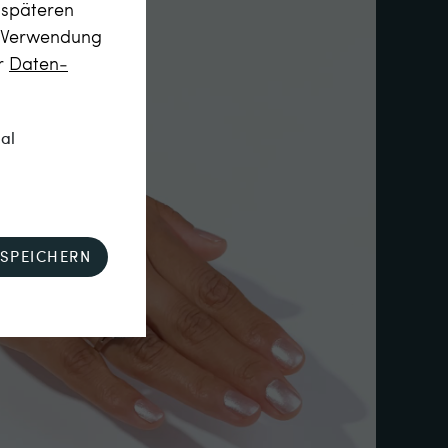
m späteren
r Verwendung
er
Daten­
nal
SPEICHERN