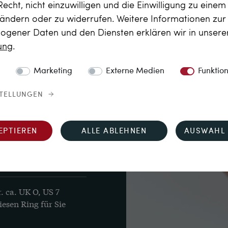
Recht, nicht einzuwilligen und die Einwilligung zu eine
 ändern oder zu widerrufen. Weitere Informationen zu
gener Daten und den Diensten erklären wir in unser
hir im Sternschliff, 
rung
.
zus. 1,15 ct, Feines 
Marketing
Externe Medien
Funktio
ein) bis vvsi

, zus. 0,29 ct, Feines 
STELLUNGEN
Karat
EPTIEREN
ALLE ABLEHNEN
AUSWAHL 
haltsstempel „750“
. ca. UK O, US 7
sen Ring für Sie 