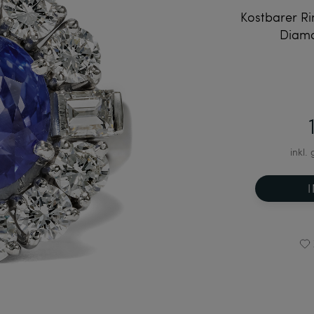
Kostbarer R
Diama
inkl.