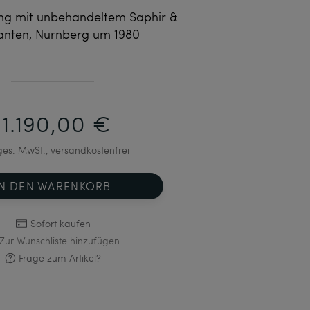
ing mit unbehandeltem Saphir &
nten, Nürnberg um 1980
11.190,00 €
 ges. MwSt., versandkostenfrei
IN DEN WARENKORB
Sofort kaufen
Zur Wunschliste hinzufügen
Frage zum Artikel?