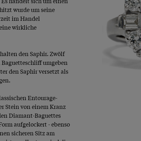
 Es handelt sich um einen 
hitzt wurde um seine 
zeit im Handel 
eine wirkliche 
alten den Saphir. Zwölf 
Baguetteschliff umgeben 
r den Saphir versetzt als 
en.

lassischen Entourage-
ßer Stein von einem Kranz 
den Diamant-Baguettes 
Form aufgelockert - ebenso 
inen sicheren Sitz am 