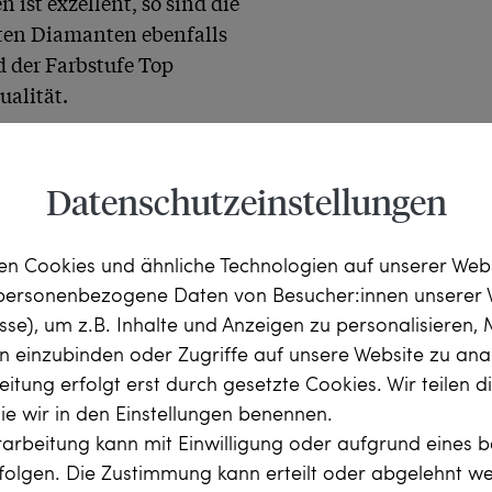
 ist exzellent, so sind die 
en Diamanten ebenfalls 
 der Farbstufe Top 
alität.

nberg entstanden, das 
 Georg Wertel hat sich 
Datenschutzeinstellungen
iges Gutachten erstellen 
n Materialien bestätigt 
n Cookies und ähnliche Technologien auf unserer Web
ing mitgeliefert.
 personenbezogene Daten von Besucher:innen unserer 
esse), um z.B. Inhalte und Anzeigen zu personalisieren,
rn einzubinden oder Zugriffe auf unsere Website zu anal
itung erfolgt erst durch gesetzte Cookies. Wir teilen 
die wir in den Einstellungen benennen.
arbeitung kann mit Einwilligung oder aufgrund eines b
rfolgen. Die Zustimmung kann erteilt oder abgelehnt w