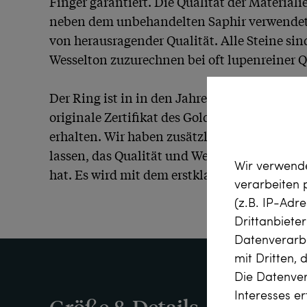
Finger garantiert. Die Qualität der Materialien
neben dem unbehandelten Saphir verwendet
von herausragender Qualität. Alle Steine sind
Wesselton zuzurechnen bei oft lupenreiner Qu
Der Ring ist in in den Jahren um 1980 in Nür
originale Zertifikat des Goldschmiedemeisters
erhalten. Wir haben zusätzlich ein unabhäng
lassen, das Qualität und Wert der verwendete
Wir verwende
hat. Es wird mit dem erstklassig erhaltenen R
verarbeiten
(z.B. IP-Adr
Drittanbiete
Datenverarbe
mit Dritten, 
Die Datenver
Interesses e