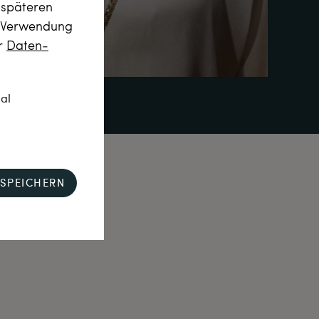
m späteren
r Verwendung
er
Daten­
nal
SPEICHERN
n
dkostenfrei