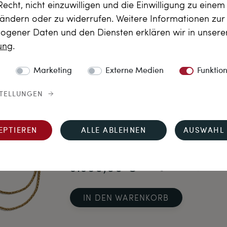
Recht, nicht einzuwilligen und die Einwilligung zu eine
 ändern oder zu widerrufen. Weitere Informationen zu
gener Daten und den Diensten erklären wir in unser
rung
.
Marketing
Externe Medien
Funktio
STELLUNGEN
EPTIEREN
ALLE ABLEHNEN
AUSWAHL 
Königlich verschlunge
3.980,00 €
inkl. ges. MwSt., versan
IN DEN WARENKORB