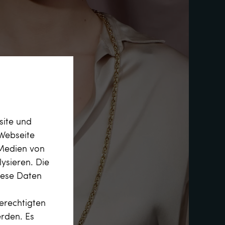
site und
Webseite
 Medien von
ysieren. Die
diese Daten
erechtigten
erden. Es