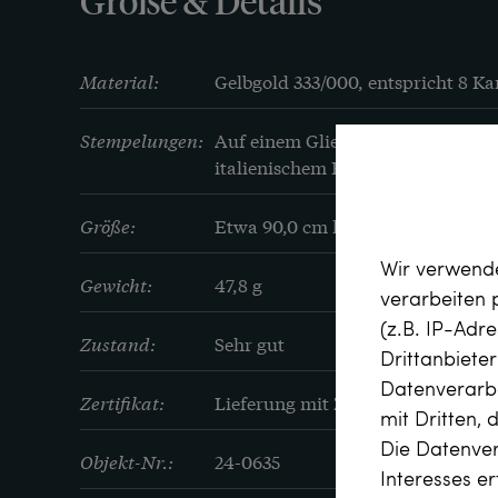
Größe & Details
Material:
Gelbgold 333/000, entspricht 8 Ka
Stempelungen:
Auf einem Glied seitlich kleine Pla
italienischem Feingehaltsstempel 
Größe:
Etwa 90,0 cm lang, 4,8 mm breit
Wir verwende
Gewicht:
47,8 g
verarbeiten
(z.B. IP-Adr
Zustand:
Sehr gut
Drittanbiete
Datenverarbe
Zertifikat:
Lieferung mit Zertifikat
mit Dritten, 
Die Datenver
Objekt-Nr.:
24-0635
Interesses e