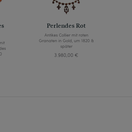
es
Perlendes Rot
Antikes Collier mit roten
Granaten in Gold, um 1820 &
mit
später
des
00
3.980,00 €