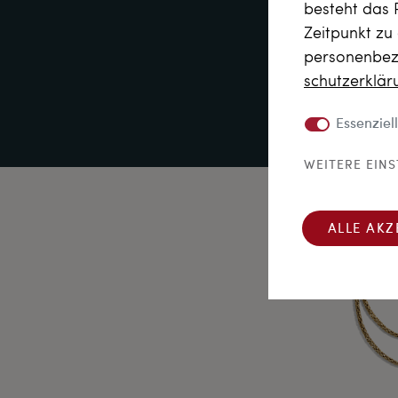
besteht das 
Zeitpunkt zu
personenbezo
schutz­erklä
Essenziell
WEITERE EIN
ALLE AKZ