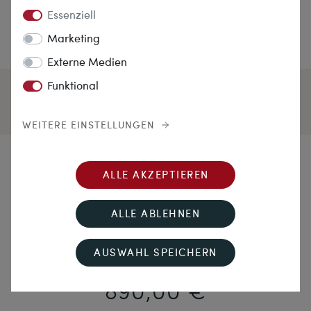
Essenziell
Marketing
Externe Medien
Funktional
WEITERE EINSTELLUNGEN
Sommerglück
ALLE AKZEPTIEREN
Langes, zweireihiges Collier aus aus „Corallo
ALLE ABLEHNEN
Sciacca“, um 1935
AUSWAHL SPEICHERN
890,00 €