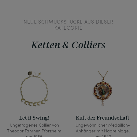
schnell, schon 1915, waren die Vorkommen restlos 
erschöpft.
NEUE SCHMUCKSTÜCKE AUS DIESER
KATEGORIE
Ketten & Colliers
Let it Swing!
Kult der Freundschaft
Ungetragenes Collier von
Ungewöhnlicher Medaillon-
Theodor Fahrner, Pforzheim
Anhänger mit Haareinlage,
um 1955
um 1840