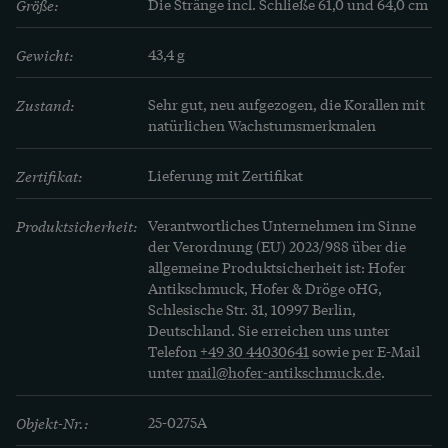
Größe:
Die Stränge incl. Schließe 61,0 und 64,0 cm
Erstaunen, dass der Vulkan eine neue Insel 
gebildet hatte. Sobald die Eruptionen endeten, 
Gewicht:
43,4 g
entbrannte ein heftiger Streit, welchem Land das 
neue Eiland gehören sollte. Das Königreich 
Zustand:
Sehr gut, neu aufgezogen, die Korallen mit 
natürlichen Wachstumsmerkmalen
Beider Sizilien betrachtete es als natürlichen 
Bestandteil seines Territoriums und benannte es 
Zertifikat:
Lieferung mit Zertifikat
nach seinem König, Ferdinand II., Ferdinandea.

Produktsicherheit:
Verantwortliches Unternehmen im Sinne
Doch auch Großbritannien beanspruchte das 
der Verordnung (EU) 2023/988 über die
allgemeine Produktsicherheit ist: Hofer
strategisch an wichtigen Schifffahrtsrouten 
Antikschmuck, Hofer & Dröge oHG,
gelegene Neuland für sich und nannte es Graham 
Schlesische Str. 31, 10997 Berlin,
Island. Die französische Flotte reklamierte die 
Deutschland. Sie erreichen uns unter
Telefon
+49 30 44030641
sowie per E-Mail
von ihr „Julia“ genannte Insel ebenfalls, und 
unter
mail@hofer-antikschmuck.de
.
auch Spanien erhob Ansprüche. Den Streit 
schlichtete schließlich die Natur: Denn bereits 
Objekt-Nr.:
25-0275A
1832 hatten die Wellen die Insel so weit 