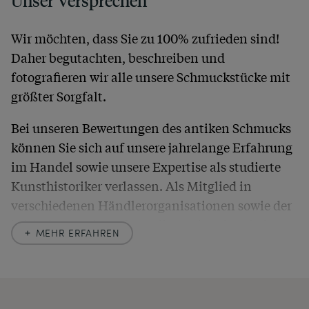
Unser Versprechen
Wir möchten, dass Sie zu 100% zufrieden sind!
Daher begutachten, beschreiben und
fotografieren wir alle unsere Schmuckstücke mit
größter Sorgfalt.
Bei unseren Bewertungen des antiken Schmucks
können Sie sich auf unsere jahrelange Erfahrung
im Handel sowie unsere Expertise als studierte
Kunsthistoriker verlassen. Als Mitglied in
verschiedenen Händlerorganisationen sowie der
britischen
Society of Jewellery Historians
haben
MEHR ERFAHREN
wir uns hier zu größter Exaktheit verpflichtet. In
unseren Beschreibungen weisen wir stets auch
auf etwaige Altersspuren und Defekte hin, die wir
auch in unseren Fotos nicht verbergen – damit