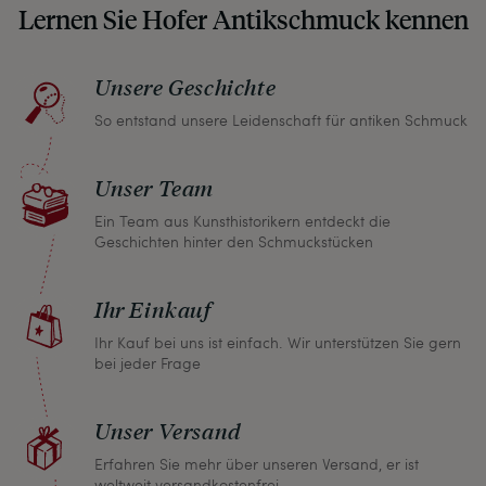
Lernen Sie Hofer Antikschmuck kennen
Sie, wenn unser Paket zu Ihnen kommt, keine
unangenehmen Überraschungen erleben
müssen.
Unsere Geschichte
So entstand unsere Leidenschaft für antiken Schmuck
Sollten Sie aus irgendeinem Grund doch einmal
nicht zufrieden sein, nehmen Sie bitte mit uns
Unser Team
Kontakt auf und wir finden umgehend eine
gemeinsame Lösung. Unabhängig davon können
Ein Team aus Kunsthistorikern entdeckt die
Geschichten hinter den Schmuckstücken
Sie innerhalb von einem Monat jeden Artikel
zurückgeben und wir erstatten Ihnen den vollen
Ihr Einkauf
Kaufpreis.
Ihr Kauf bei uns ist einfach. Wir unterstützen Sie gern
bei jeder Frage
Unser Versand
Erfahren Sie mehr über unseren Versand, er ist
weltweit versandkostenfrei