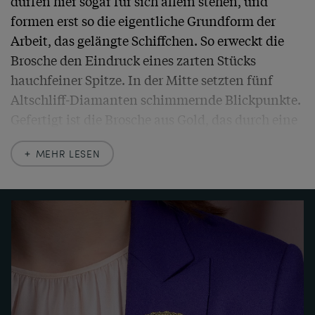
dürfen hier sogar für sich allein stehen, und 
formen erst so die eigentliche Grundform der 
Arbeit, das gelängte Schiffchen. So erweckt die 
Brosche den Eindruck eines zarten Stücks 
hauchfeiner Spitze. In der Mitte setzten fünf 
Altschliff-Diamanten schimmernde Blickpunkte. 
Gefertigt ist die Brosche aus Gold, das durch eine 
zusätzliche Feinvergoldung wundervoll satt und 
MEHR LESEN
samtig schimmert. 

Die Brosche fand aus London zu uns. Sie ist sehr 
schön erhalten und durch ihre mittlere Größe 
besonders vielfältig einsetzbar. 