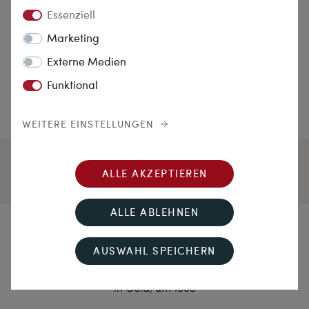
Essenziell
Marketing
Externe Medien
Funktional
WEITERE EINSTELLUNGEN
ALLE AKZEPTIEREN
ALLE ABLEHNEN
Aus Liebe zum Ornament
AUSWAHL SPEICHERN
Prachtvolle Brosche des Historismus mit Diamanten
in Gold, um 1885