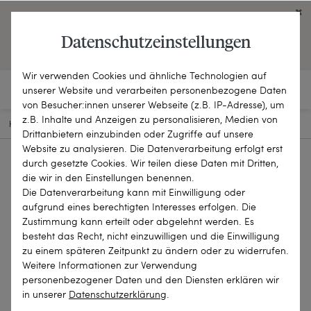
Click on the button to view English contents.
Datenschutzeinstellungen
OPEN ENGLISH WEBSITE
Wir verwenden Cookies und ähnliche Technologien auf
unserer Website und verarbeiten personenbezogene Daten
von Besucher:innen unserer Webseite (z.B. IP-Adresse), um
z.B. Inhalte und Anzeigen zu personalisieren, Medien von
HOME
SCHMUCKSTÜCKE
BROSCHEN & NADELN
23-1916
Drittanbietern einzubinden oder Zugriffe auf unsere
Website zu analysieren. Die Datenverarbeitung erfolgt erst
durch gesetzte Cookies. Wir teilen diese Daten mit Dritten,
die wir in den Einstellungen benennen.
Die Datenverarbeitung kann mit Einwilligung oder
aufgrund eines berechtigten Interesses erfolgen. Die
Zustimmung kann erteilt oder abgelehnt werden. Es
besteht das Recht, nicht einzuwilligen und die Einwilligung
zu einem späteren Zeitpunkt zu ändern oder zu widerrufen.
Weitere Informationen zur Verwendung
personenbezogener Daten und den Diensten erklären wir
in unserer
Daten­schutz­erklärung
.