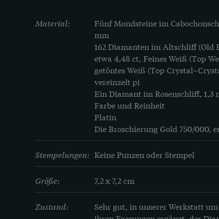
Zunächst war nur Silber verfügbar, um dara
Material:
Fünf Mondsteine im Cabochonschlif
gestalten, doch läuft das Metall an und kan
mm

162 Diamanten im Altschliff (Old 
und Kleidern hinterlassen. Seit den Jahren
etwa 4,48 ct, Feines Weiß (Top Wes
häufiger Platin verwendet, doch war dessen 
getöntes Weiß (Top Crystal–Crystal,
das Metall noch viel teuerer als Gold, sodass 
vereinzelt pi

aus Platin auf der Schauseite der Stücke blie
Ein Diamant im Rosenschliff, 1,3
Schmuckstücke wie dieses wurden aus massiv
Farbe und Reinheit

Platin

Die Broschierung Gold 750/000, en
Stempelungen:
Keine Punzen oder Stempel
Größe:
7,2 x 7,2 cm
Zustand:
Sehr gut, in unserer Werkstatt um
ihren Fassungen ergänzt, der Diam