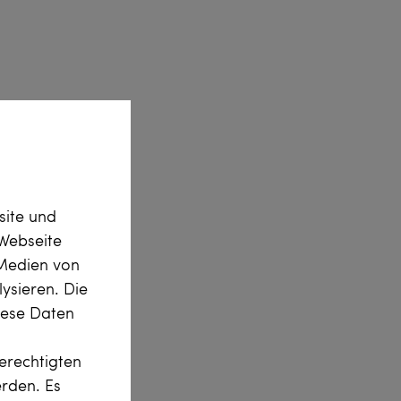
site und
Webseite
 Medien von
ysieren. Die
diese Daten
erechtigten
erden. Es