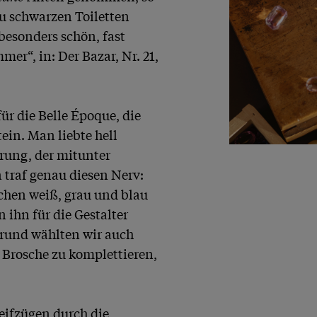
u schwarzen Toiletten 
besonders schön, fast 
r“, in: Der Bazar, Nr. 21, 
ür die Belle Époque, die 
in. Man liebte hell 
ung, der mitunter 
traf genau diesen Nerv: 
chen weiß, grau und blau 
hn für die Gestalter 
Grund wählten wir auch 
Brosche zu komplettieren, 
eifzügen durch die 