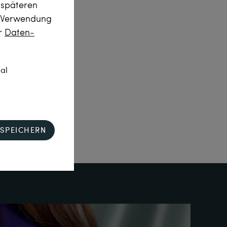
m späteren
r Verwendung
er
Daten­
nal
SPEICHERN