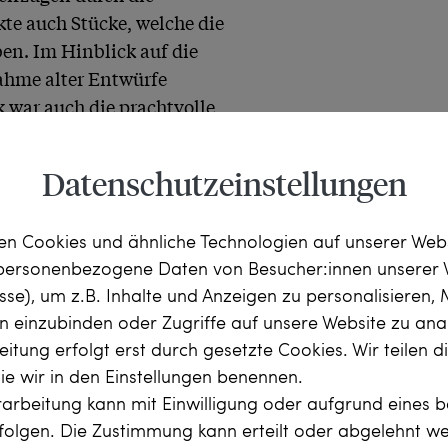
e auch Stücke, welche die 
en. Im Hinblick auf die 
hme alter Entwürfe 
 war auch die prachtvolle 
s des 20. Jahrhunderts 
n Ausschnitt eines 
Datenschutzeinstellungen
in geschmiedeten Brosche 
n zu 4,48 ct ließen wir 
n Cookies und ähnliche Technologien auf unserer Web
hons in Platin fassen 
 personenbezogene Daten von Besucher:innen unserer 
esse), um z.B. Inhalte und Anzeigen zu personalisieren,
rn einzubinden oder Zugriffe auf unsere Website zu anal
. in den zahlreichen 
itung erfolgt erst durch gesetzte Cookies. Wir teilen 
New York Public Library 
die wir in den Einstellungen benennen.
arbeitung kann mit Einwilligung oder aufgrund eines b
rints and Photographs: 
rfolgen. Die Zustimmung kann erteilt oder abgelehnt w