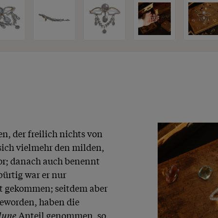
, der freilich nichts von 
sich vielmehr den milden, 
r; danach auch benennt 
ürtig war er nur 
t gekommen; seitdem aber 
geworden, haben die 
 lune
 Anteil genommen, so 