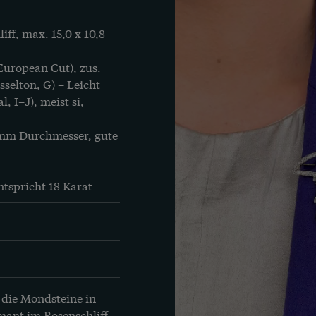
us weißen Schmuck zu 
f, max. 15,0 x 10,8 
n Verfärbungen auf Haut 
European Cut), zus. 
 um 1900 wurde dann immer 
selton, G) – Leicht 
Bearbeitung schwierig und 
 I–J), meist si, 
es hier meist bei Auflagen 
b. Nur besonders kostbare 
 mm Durchmesser, gute 
em Platin gefertigt.
tspricht 18 Karat
 die Mondsteine in 
ant im Rosenschliff 