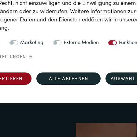
Recht, nicht einzuwilligen und die Einwilligung zu eine
aus dem Jahr 1907.

 ändern oder zu widerrufen. Weitere Informationen zu
gener Daten und den Diensten erklären wir in unser
und hervorragend tragbar. 
rung
.
e geschaffen, sorgt sie mit 
h wie vor für funkelnde 
Marketing
Externe Medien
Funktio
STELLUNGEN
EPTIEREN
ALLE ABLEHNEN
AUSWAHL 
ß - das war der Traum der 
dert. Doch die 
aum noch einige Zeit 
gbar, doch die heikle 
l.
