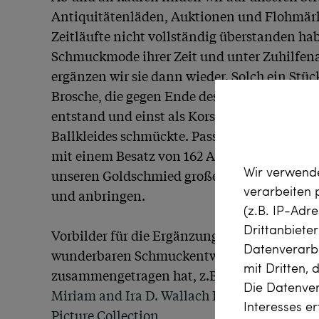
Antiquitätenläden, Auktionen und Flohmärkt
Zeitläufte nicht vollständig überstanden hab
Schmuckmode ihrer Zeit und unter Zuhilfena
ergänzen wir sie dann wieder. Solch ein Stück
Brosche, die gegen Ende des ersten Jahrzehnt
entstand und einst als Korsagenornament de
Ballkleides schmückte. Passend zur aus Plat
mit einem Besatz von 162 Altschliff-Diamante
Wir verwende
unseren Goldschmied große Mondstein-Caboc
verarbeiten
und anbringen.

(z.B. IP-Adr
Drittanbiete
Vorbilder für die Ergänzungen finden sich z.B
Datenverarbe
wunderbaren Schmuckentwürfen, welche die 
mit Dritten, 
zusammengetragen hat, z.B. in der 
Die Datenver
Miriam and Ira D. Wallach Division of Art, P
Interesses e
Picture Collection