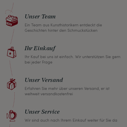
Sollten Sie aus irgendeinem Grund doch einmal
nicht zufrieden sein, nehmen Sie bitte mit uns
Unser Team
Kontakt auf und wir finden umgehend eine
gemeinsame Lösung. Unabhängig davon können
Ein Team aus Kunsthistorikern entdeckt die
Geschichten hinter den Schmuckstücken
Sie innerhalb von einem Monat jeden Artikel
zurückgeben und wir erstatten Ihnen den vollen
Ihr Einkauf
Kaufpreis.
Ihr Kauf bei uns ist einfach. Wir unterstützen Sie gern
bei jeder Frage
Unser Versand
Erfahren Sie mehr über unseren Versand, er ist
weltweit versandkostenfrei
Unser Service
Wir sind auch nach Ihrem Einkauf weiter für Sie da