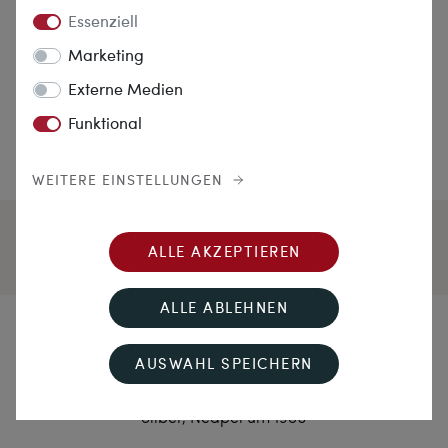
Essenziell
Marketing
Externe Medien
Funktional
WEITERE EINSTELLUNGEN
ALLE AKZEPTIEREN
ALLE ABLEHNEN
Morgenstunde
AUSWAHL SPEICHERN
Sehr große Muschelgemme der Eos bzw. Aurora in
Silber, Neapel um 1980