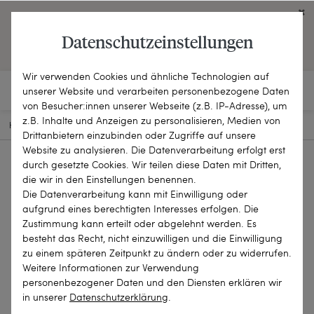
Click on the button to view English contents.
Datenschutzeinstellungen
OPEN ENGLISH WEBSITE
Wir verwenden Cookies und ähnliche Technologien auf
unserer Website und verarbeiten personenbezogene Daten
von Besucher:innen unserer Webseite (z.B. IP-Adresse), um
z.B. Inhalte und Anzeigen zu personalisieren, Medien von
HOME
SCHMUCKSTÜCKE
ANHÄNGER
21-3147
Drittanbietern einzubinden oder Zugriffe auf unsere
Website zu analysieren. Die Datenverarbeitung erfolgt erst
durch gesetzte Cookies. Wir teilen diese Daten mit Dritten,
die wir in den Einstellungen benennen.
Die Datenverarbeitung kann mit Einwilligung oder
aufgrund eines berechtigten Interesses erfolgen. Die
Zustimmung kann erteilt oder abgelehnt werden. Es
besteht das Recht, nicht einzuwilligen und die Einwilligung
zu einem späteren Zeitpunkt zu ändern oder zu widerrufen.
Weitere Informationen zur Verwendung
personenbezogener Daten und den Diensten erklären wir
in unserer
Daten­schutz­erklärung
.