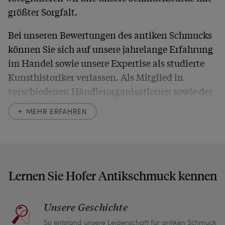
größter Sorgfalt.
Bei unseren Bewertungen des antiken Schmucks
können Sie sich auf unsere jahrelange Erfahrung
im Handel sowie unsere Expertise als studierte
Kunsthistoriker verlassen. Als Mitglied in
verschiedenen Händlerorganisationen sowie der
britischen
Society of Jewellery Historians
haben
MEHR ERFAHREN
wir uns hier zu größter Exaktheit verpflichtet. In
unseren Beschreibungen weisen wir stets auch
auf etwaige Altersspuren und Defekte hin, die wir
auch in unseren Fotos nicht verbergen – damit
Lernen Sie Hofer Antikschmuck kennen
Sie, wenn unser Paket zu Ihnen kommt, keine
unangenehmen Überraschungen erleben
müssen.
Unsere Geschichte
So entstand unsere Leidenschaft für antiken Schmuck