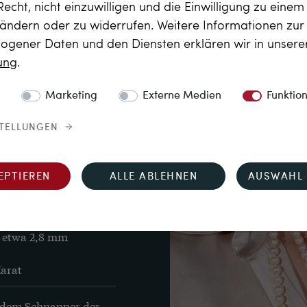
rsteht, die Ihnen dazu 
Recht, nicht einzuwilligen und die Einwilligung zu eine
 ändern oder zu widerrufen. Weitere Informationen zu
gener Daten und den Diensten erklären wir in unser
rung
.
Marketing
Externe Medien
Funktio
STELLUNGEN
EPTIEREN
ALLE ABLEHNEN
AUSWAHL 
erlen), 7,4 bis 7,5 
, etwa 2,8 mm 
Karat
 dem Schnapper der 