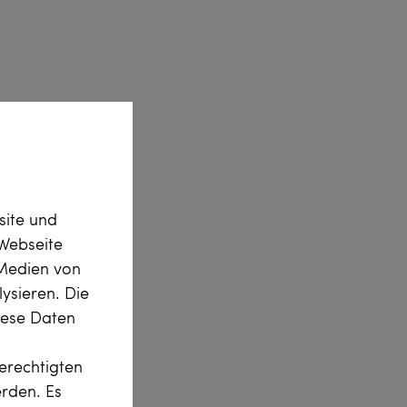
site und
Webseite
 Medien von
ysieren. Die
diese Daten
erechtigten
erden. Es