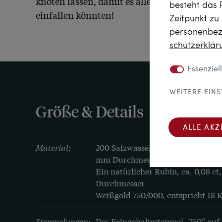
knoten lassen, damit es alle Trageweisen übe
besteht das 
einfallen könnten!
Zeitpunkt zu
personenbezo
schutz­erklä
Essenziell
WEITERE EIN
Größe & Details
ALLE AKZ
Material:
200 Salzwasser-Zuchtperlen (Akoyap
mm Durchmesser

Ein natürlicher Rubin, ca. 0,08 ct
Durchmesser

Weißgold 750/000, entspricht 18 
Stempelungen:
Der Feingehaltsstempel „750“ auf