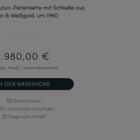
toir-Perlenkette mit Schließe aus
in & Weißgold, um 1960
1.980,00 €
 ges. MwSt., versandkostenfrei
IN DEN WARENKORB
Sofort kaufen
Zur Wunschliste hinzufügen
Frage zum Artikel?