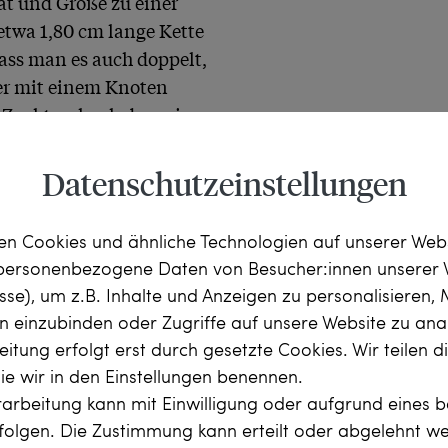
ät und Größe zu einer 
twa 1,80 cm lange Kette 
dass man es auch doppelt, 
er mit einem Knoten 
 Zuchtperlen haben eine 
 deutliche 
e ausweisen. Sie sind 
Datenschutzeinstellungen
en variiert von mittel bis 
 ist sehr ähnlich, sodass 
n Cookies und ähnliche Technologien auf unserer Web
zt.

 personenbezogene Daten von Besucher:innen unserer 
esse), um z.B. Inhalte und Anzeigen zu personalisieren,
ße aus Weißgold gehalten. 
rn einzubinden oder Zugriffe auf unsere Website zu anal
ert ein natürlicher Rubin 
itung erfolgt erst durch gesetzte Cookies. Wir teilen 
 Jahren um 1960 
die wir in den Einstellungen benennen.
wunderschönen 
arbeitung kann mit Einwilligung oder aufgrund eines b
und wir haben es neu 
rfolgen. Die Zustimmung kann erteilt oder abgelehnt w