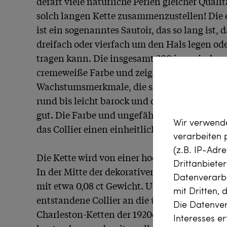
derart viele natürliche Perlen gleicher Qualit
solch langen Kette zusammenzustellen! Die e
ist ein sogenanntes Sautoir, das so lang ist, 
dreifach oder vierfach um den Hals legen od
tragen kann. Die insgesamt 200 japanischen
cremeweiße Farbe und zeigen leichte bis sehr
Wachstumsmerkmale, die sie als Naturprodukt
rund bis leicht barock und der Lüster der Perl
gut. Die Farbe und ungefähre Größe der Perlen
Wir verwende
das Collier einen einheitlichen Eindruck besit
verarbeiten
(z.B. IP-Adr
Die Kette wird von einer hochwertigen Schlie
Drittanbiete
In der Mitte der dekorativen Schließe schimm
Datenverarbe
mit etwa 0,08 ct Gewicht. Uns hat das in den
mit Dritten, 
entstandene Collier an die überlangen und 
Die Datenver
Charleston-Ketten der 1920er Jahre erinnert 
Interesses e