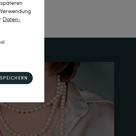
m späteren
r Verwendung
er
Daten­
nal
SPEICHERN