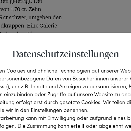
en gefertigt. Der 
von 1,70 ct. Zehn 
5 ct schwer, umgeben den 
dkrappen. Eine Galerie 
ht über dem Finger empor, 
Datenschutzeinstellungen
aillierten Gutachten der 
ng geliefert.
n Cookies und ähnliche Technologien auf unserer Web
 personenbezogene Daten von Besucher:innen unserer 
esse), um z.B. Inhalte und Anzeigen zu personalisieren,
rn einzubinden oder Zugriffe auf unsere Website zu anal
itung erfolgt erst durch gesetzte Cookies. Wir teilen 
die wir in den Einstellungen benennen.
arbeitung kann mit Einwilligung oder aufgrund eines b
rfolgen. Die Zustimmung kann erteilt oder abgelehnt w