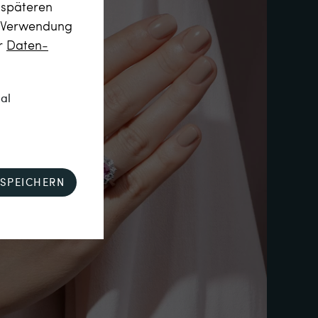
m späteren
r Verwendung
er
Daten­
nal
SPEICHERN