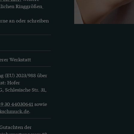
dlichen Ringgrößen
rne an oder schreiben 
erer Werkstatt
g (EU) 2023/988 über 
st: Hofer 
Schlesische Str. 31, 
49 30 44030641
 sowie 
ikschmuck.de
.
 Gutachten der 
einbewertung vom 18. 