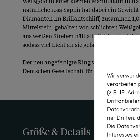
Weißgold in einer kleinen Manufaktur in Itali
natürliche rosa Saphir hat dabei ein Gewicht 
Diamanten im Brillantschliff, zusammen 1,0
Mittelstein, gehalten von schlichten Weißgol
aus weißen Streben hält alle Edelsteine leic
sodass viel Licht an sie gelangt.

Der neu angefertigte Ring wird mit einem det
Deutschen Gesellschaft für Edelsteinbewertu
Wir verwende
verarbeiten
(z.B. IP-Adr
Drittanbiete
Datenverarbe
mit Dritten, 
Die Datenver
Größe & Details
Interesses e