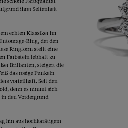
ine schöne Farbqualität 
fgrund ihrer Seltenheit 
nem echten Klassiker im 
 Entourage-Ring, der den 
iese Ringform stellt eine 
n Farbstein lebhaft zu 
r Brillanten, steigert die 
iß das rosige Funkeln 
rs vorteilhaft. Seit den 
ld, denn es nimmt sich 
e in den Vordergrund 
ag hin aus hochkarätigem 