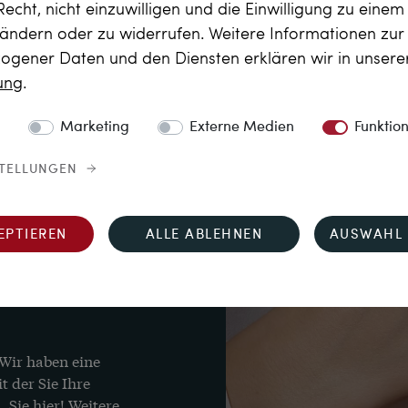
Recht, nicht einzuwilligen und die Einwilligung zu eine
 ändern oder zu widerrufen. Weitere Informationen zu
ernschliff, 1,70 ct, 
gener Daten und den Diensten erklären wir in unser
rung
.
zus. 1,05 ct, Feines 


Karat
Marketing
Externe Medien
Funktio
STELLUNGEN
Ringschiene
EPTIEREN
ALLE ABLEHNEN
AUSWAHL 
ca. UK P, US 7½ to 7¾
sen Ring für Sie 
Wir haben eine 
 der Sie Ihre 
. Sie hier!
 Weitere 