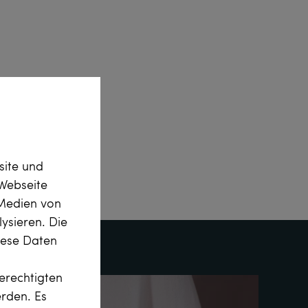
site und
Webseite
 Medien von
ysieren. Die
diese Daten
erechtigten
erden. Es