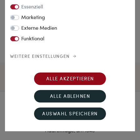
Essenziell
Marketing
Externe Medien
Funktional
WEITERE EINSTELLUNGEN
ALLE AKZEPTIEREN
ALLE ABLEHNEN
Kult der Freundschaft
AUSWAHL SPEICHERN
Ungewöhnlicher Medaillon-Anhänger mit
Haareinlage, um 1840