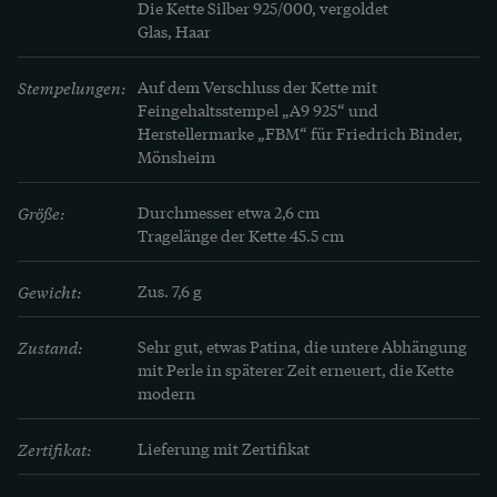
Die Kette Silber 925/000, vergoldet

Wichtigkeit nicht aus dem materiellen Wert, 
Glas, Haar
sondern aus der emotionalen Bedeutung. 
Stempelungen:
Auf dem Verschluss der Kette mit 
Feingehaltsstempel „A9 925“ und 
Herstellermarke „FBM“ für Friedrich Binder, 
Mönsheim
Größe:
Durchmesser etwa 2,6 cm

Tragelänge der Kette 45.5 cm
Gewicht:
Zus. 7,6 g
Zustand:
Sehr gut, etwas Patina, die untere Abhängung 
mit Perle in späterer Zeit erneuert, die Kette 
modern
Zertifikat:
Lieferung mit Zertifikat