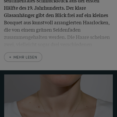
sentimentales Schmuckstück aus der ersten 
Hälfte des 19. Jahrhunderts. Der klare 
Glasanhänger gibt den Blick frei auf ein kleines 
Bouquet aus kunstvoll arrangierten Haarlocken, 
die von einem grünen Seidenfaden 
zusammengehalten werden. Die Haare scheinen 
zwei, vielleicht sogar drei verschiedenen 
Personen gehört zu haben – vielleicht 
MEHR LESEN
Geschwistern, besten Freunden oder den Kindern 
der einstigen Trägerin.

Gefasst ist das Glas in Gold. Alternierend zeigt 
der Rahmen plastische Blattelemente und 
granatrote Glaspasten, die im Rosenschliff 
gearbeitet sind. Unterhalb ist eine kleine Perle 
beweglich abgehängt.
