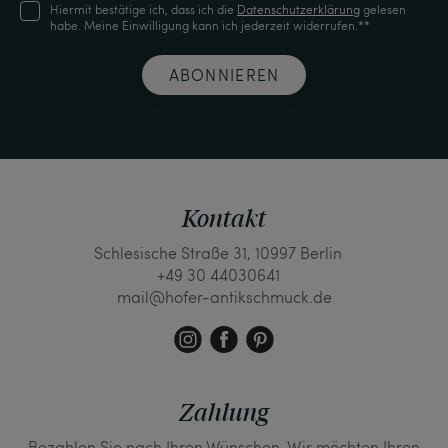
Hiermit bestätige ich, dass ich die
Daten­schutz­erklärung
gelesen
habe. Meine Einwilligung kann ich jederzeit widerrufen.**
ABONNIEREN
Kontakt
Schlesische Straße 31, 10997 Berlin
+49 30 44030641
mail@hofer-antikschmuck.de
Zahlung
Bezahlen Sie nach Ihren Wünschen. Wir möchten Ihren