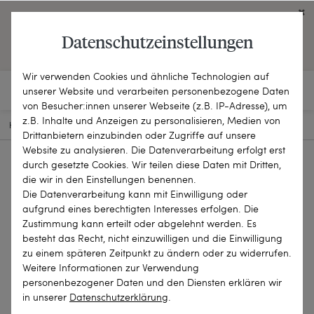
Click on the button to view English contents.
Datenschutzeinstellungen
OPEN ENGLISH WEBSITE
Wir verwenden Cookies und ähnliche Technologien auf
unserer Website und verarbeiten personenbezogene Daten
von Besucher:innen unserer Webseite (z.B. IP-Adresse), um
z.B. Inhalte und Anzeigen zu personalisieren, Medien von
HOME
SCHMUCKSTÜCKE
ANHÄNGER
22-1287
Drittanbietern einzubinden oder Zugriffe auf unsere
Website zu analysieren. Die Datenverarbeitung erfolgt erst
durch gesetzte Cookies. Wir teilen diese Daten mit Dritten,
die wir in den Einstellungen benennen.
Die Datenverarbeitung kann mit Einwilligung oder
aufgrund eines berechtigten Interesses erfolgen. Die
Zustimmung kann erteilt oder abgelehnt werden. Es
besteht das Recht, nicht einzuwilligen und die Einwilligung
zu einem späteren Zeitpunkt zu ändern oder zu widerrufen.
Weitere Informationen zur Verwendung
personenbezogener Daten und den Diensten erklären wir
in unserer
Daten­schutz­erklärung
.