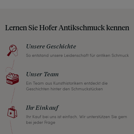
unseren Beschreibungen weisen wir stets auch
auf etwaige Altersspuren und Defekte hin, die wir
auch in unseren Fotos nicht verbergen – damit
Lernen Sie Hofer Antikschmuck kennen
Sie, wenn unser Paket zu Ihnen kommt, keine
unangenehmen Überraschungen erleben
müssen.
Unsere Geschichte
So entstand unsere Leidenschaft für antiken Schmuck
Sollten Sie aus irgendeinem Grund doch einmal
nicht zufrieden sein, nehmen Sie bitte mit uns
Unser Team
Kontakt auf und wir finden umgehend eine
gemeinsame Lösung. Unabhängig davon können
Ein Team aus Kunsthistorikern entdeckt die
Geschichten hinter den Schmuckstücken
Sie innerhalb von einem Monat jeden Artikel
zurückgeben und wir erstatten Ihnen den vollen
Ihr Einkauf
Kaufpreis.
Ihr Kauf bei uns ist einfach. Wir unterstützen Sie gern
bei jeder Frage