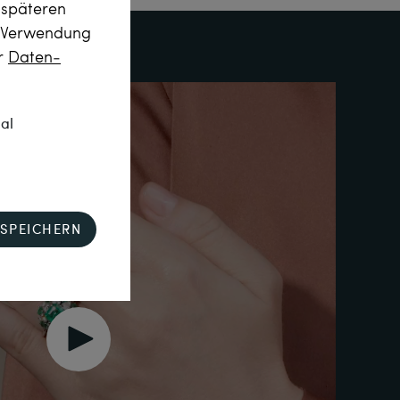
m späteren
r Verwendung
er
Daten­
nal
SPEICHERN