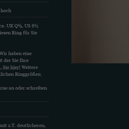
m hoch
 ca. UK Q¾, US 8½
sen Ring für Sie 
Wir haben eine 
 der Sie Ihre 
. Sie hier!
 Weitere 
dlichen Ringgrößen
rne an oder schreiben 
it z.T. deutlicheren, 