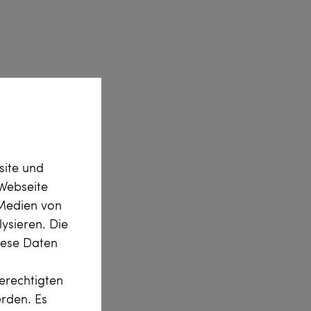
site und
Webseite
 Medien von
ysieren. Die
diese Daten
erechtigten
erden. Es