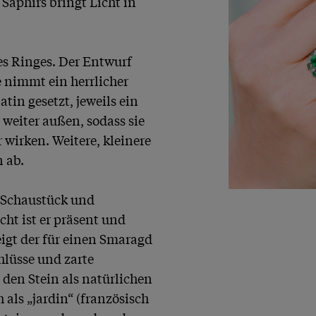
Saphirs bringt Licht in 
es Ringes. Der Entwurf 
 nimmt ein herrlicher 
n gesetzt, jeweils ein 
 weiter außen, sodass sie 
wirken. Weitere, kleinere 
ab. 

s Schaustück und 
ht ist er präsent und 
igt der für einen Smaragd 
hlüsse und zarte 
en Stein als natürlichen 
ls „jardin“ (französisch 