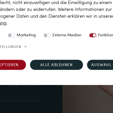
Recht, nicht einzuwilligen und die Einwilligung zu eine
 ändern oder zu widerrufen. Weitere Informationen zu
gener Daten und den Diensten erklären wir in unser
rung
.
Marketing
Externe Medien
Funktio
bien, gering geölt 
STELLUNGEN
ig (sog. 
 x 7,04 x 3,97 mm

de im runden 
EPTIEREN
ALLE ABLEHNEN
AUSWAHL 
bis 3,5 mm Durchmesser

s. ca. 1,63 ct, Weiß 
iß+ (Top Crystal, I), 