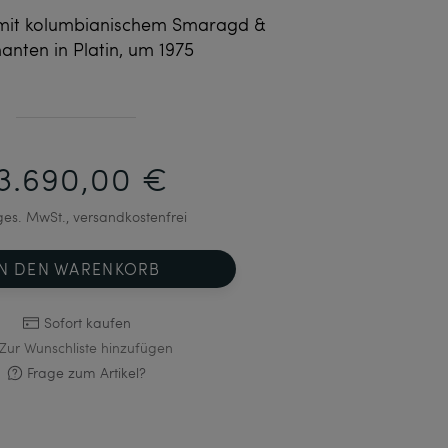
 mit kolumbianischem Smaragd &
anten in Platin, um 1975
13.690,00 €
 ges. MwSt., versandkostenfrei
IN DEN WARENKORB
Sofort kaufen
Zur Wunschliste hinzufügen
Frage zum Artikel?