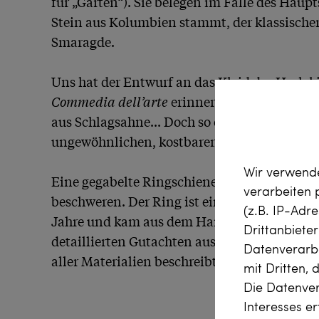
für „Garten“). Sie belegen im Falle des Haupt
Stein aus Kolumbien stammt, der klassischen
Smaragde.

Commedia dell’arte
 erinnert. Oder an grüne 
aus Schlagsahne... Doch so oder so: Es macht
ungewöhnlichen, kostbaren Ring anzusehen.
Wir verwende
Eine gegabelte Ringschiene hält den Ringkop
verarbeiten
beschweren. Der Ring ist ein handgeschmiede
(z.B. IP-Adr
Jahre und kam aus dem Hannoverschen zu un
Drittanbiete
detaillierten Gutachten aus Idar-Oberstein gel
Datenverarbe
aller Materialien beschreibt und bestätigt.
mit Dritten, 
Die Datenver
Interesses e