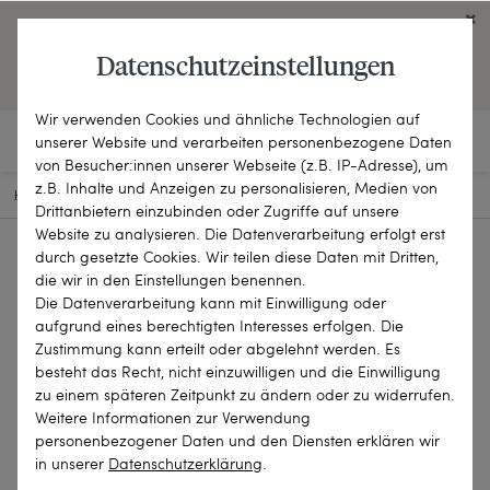
Click on the button to view English contents.
Datenschutzeinstellungen
OPEN ENGLISH WEBSITE
Wir verwenden Cookies und ähnliche Technologien auf
unserer Website und verarbeiten personenbezogene Daten
von Besucher:innen unserer Webseite (z.B. IP-Adresse), um
z.B. Inhalte und Anzeigen zu personalisieren, Medien von
HOME
SCHMUCKSTÜCKE
BROSCHEN & NADELN
22-2169
Drittanbietern einzubinden oder Zugriffe auf unsere
Website zu analysieren. Die Datenverarbeitung erfolgt erst
durch gesetzte Cookies. Wir teilen diese Daten mit Dritten,
die wir in den Einstellungen benennen.
Die Datenverarbeitung kann mit Einwilligung oder
aufgrund eines berechtigten Interesses erfolgen. Die
Zustimmung kann erteilt oder abgelehnt werden. Es
besteht das Recht, nicht einzuwilligen und die Einwilligung
zu einem späteren Zeitpunkt zu ändern oder zu widerrufen.
Weitere Informationen zur Verwendung
personenbezogener Daten und den Diensten erklären wir
in unserer
Daten­schutz­erklärung
.