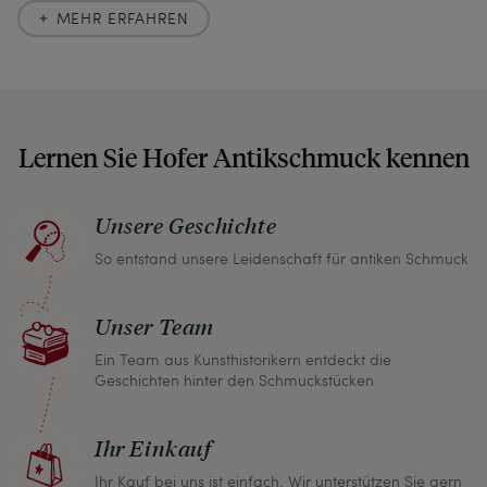
britischen
Society of Jewellery Historians
haben
MEHR ERFAHREN
wir uns hier zu größter Exaktheit verpflichtet. In
unseren Beschreibungen weisen wir stets auch
auf etwaige Altersspuren und Defekte hin, die wir
auch in unseren Fotos nicht verbergen – damit
Lernen Sie Hofer Antikschmuck kennen
Sie, wenn unser Paket zu Ihnen kommt, keine
unangenehmen Überraschungen erleben
müssen.
Unsere Geschichte
So entstand unsere Leidenschaft für antiken Schmuck
Sollten Sie aus irgendeinem Grund doch einmal
nicht zufrieden sein, nehmen Sie bitte mit uns
Unser Team
Kontakt auf und wir finden umgehend eine
gemeinsame Lösung. Unabhängig davon können
Ein Team aus Kunsthistorikern entdeckt die
Geschichten hinter den Schmuckstücken
Sie innerhalb von einem Monat jeden Artikel
zurückgeben und wir erstatten Ihnen den vollen
Ihr Einkauf
Kaufpreis.
Ihr Kauf bei uns ist einfach. Wir unterstützen Sie gern