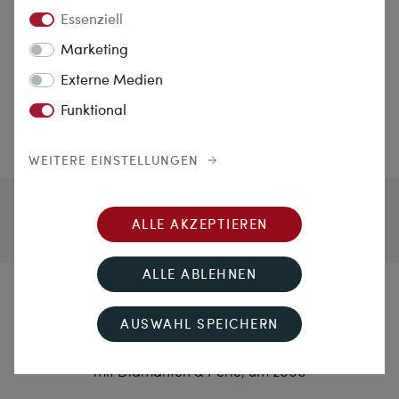
Essenziell
Marketing
Externe Medien
Funktional
WEITERE EINSTELLUNGEN
ALLE AKZEPTIEREN
ALLE ABLEHNEN
Zur Weinlese
AUSWAHL SPEICHERN
Vintage Anhänger/Brosche in Form eines Weinblattes
mit Diamanten & Perle, um 2000