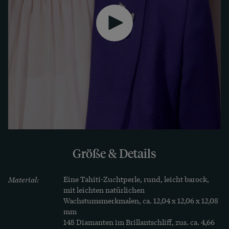
tragen, mit der Tahiti-Perle. Hängt man die Perle 
jedoch aus, wird aus der Brosche ein Anhänger, 
der z.B. an einer feinen Weißgoldkette getragen 
werden kann. Das Schmuckstück ist perfekt 
erhalten. Ein unabhängiges Gutachten hat die 
Qualität der Materialien bestätigt.
Größe & Details
Material:
Eine Tahiti-Zuchtperle, rund, leicht barock, 
mit leichten natürlichen 
Wachstumsmerkmalen, ca. 12,04 x 12,06 x 12,08 
mm

148 Diamanten im Brillantschliff, zus. ca. 4,66 