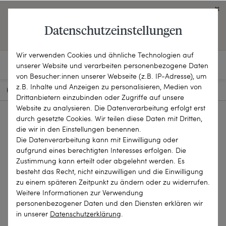
Click on the button to view English contents.
Datenschutzeinstellungen
OPEN ENGLISH WEBSITE
Wir verwenden Cookies und ähnliche Technologien auf
unserer Website und verarbeiten personenbezogene Daten
von Besucher:innen unserer Webseite (z.B. IP-Adresse), um
z.B. Inhalte und Anzeigen zu personalisieren, Medien von
HOME
SCHMUCKSTÜCKE
RINGE
25-0261
Drittanbietern einzubinden oder Zugriffe auf unsere
Website zu analysieren. Die Datenverarbeitung erfolgt erst
durch gesetzte Cookies. Wir teilen diese Daten mit Dritten,
die wir in den Einstellungen benennen.
Die Datenverarbeitung kann mit Einwilligung oder
aufgrund eines berechtigten Interesses erfolgen. Die
Zustimmung kann erteilt oder abgelehnt werden. Es
besteht das Recht, nicht einzuwilligen und die Einwilligung
zu einem späteren Zeitpunkt zu ändern oder zu widerrufen.
Weitere Informationen zur Verwendung
personenbezogener Daten und den Diensten erklären wir
in unserer
Daten­schutz­erklärung
.