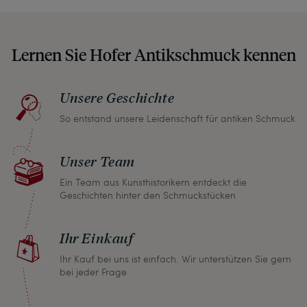
auf etwaige Altersspuren und Defekte hin, die wir
auch in unseren Fotos nicht verbergen – damit
Lernen Sie Hofer Antikschmuck kennen
Sie, wenn unser Paket zu Ihnen kommt, keine
unangenehmen Überraschungen erleben
müssen.
Unsere Geschichte
So entstand unsere Leidenschaft für antiken Schmuck
Sollten Sie aus irgendeinem Grund doch einmal
nicht zufrieden sein, nehmen Sie bitte mit uns
Unser Team
Kontakt auf und wir finden umgehend eine
gemeinsame Lösung. Unabhängig davon können
Ein Team aus Kunsthistorikern entdeckt die
Geschichten hinter den Schmuckstücken
Sie innerhalb von einem Monat jeden Artikel
zurückgeben und wir erstatten Ihnen den vollen
Ihr Einkauf
Kaufpreis.
Ihr Kauf bei uns ist einfach. Wir unterstützen Sie gern
bei jeder Frage