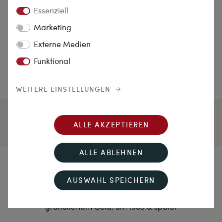
Essenziell
Marketing
Externe Medien
Funktional
WEITERE EINSTELLUNGEN
ALLE AKZEPTIEREN
ALLE ABLEHNEN
Schönheit aus Ceylon
AUSWAHL SPEICHERN
Vintage Kuppelring mit Saphir & Diamanten in
granuliertem Gold, um 1955 & später