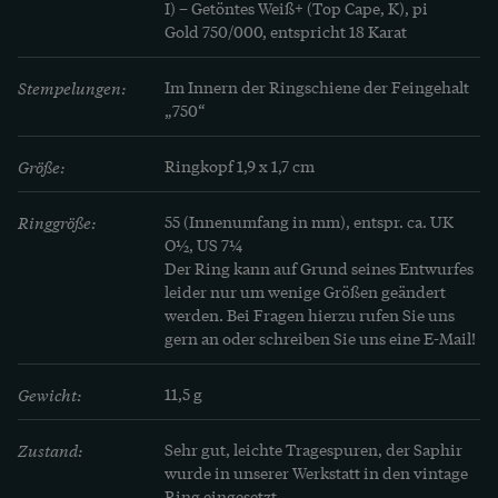
I) – Getöntes Weiß+ (Top Cape, K), pi

Gold 750/000, entspricht 18 Karat
Stempelungen:
Im Innern der Ringschiene der Feingehalt 
„750“
Größe:
Ringkopf 1,9 x 1,7 cm
Ringgröße:
55 (Innenumfang in mm), entspr. ca. UK 
O½, US 7¼
Der Ring kann auf Grund seines Entwurfes 
leider nur um wenige Größen geändert 
werden. Bei Fragen hierzu rufen Sie uns 
gern an oder schreiben Sie uns eine E-Mail!
Gewicht:
11,5 g
Zustand:
Sehr gut, leichte Tragespuren, der Saphir 
wurde in unserer Werkstatt in den vintage 
Ring eingesetzt