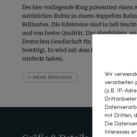
Der hier vorliegende Ring präsentiert einen 
natürlichen Rubin in einem doppelten Rahm
Brillanten. Die Edelsteine sind in hell leuch
und von bester Qualität. Das abgebildete, u
Deutschen Gesellschaft für Edelsteinbewertu
bestätigt. Es wird mit dem Ring mitgeliefert, 
Wir verwende
MEHR ERFAHREN
verarbeiten
Mehr Erfahren
(z.B. IP-Adr
Drittanbiete
Datenverarbe
Schmuck der 1960er und 1970er Jahre ist ge
mit Dritten, 
Fortschrittsglauben. Nach den organischen 
Die Datenver
kehrte im Zeitalter des Wettlaufs zum Mond e
Interesses e
Geometrie zurück. Ringe, Armbänder, Colliers