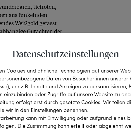
wunderbaren, tiefroten, 
en aus funkelnden 
tendes Weißgold gefasst 
nabhängige Gutachten der 
ng hat ihren Wert 
den wir hier in Berlin 
Datenschutzeinstellungen
n Cookies und ähnliche Technologien auf unserer Web
 personenbezogene Daten von Besucher:innen unserer 
esse), um z.B. Inhalte und Anzeigen zu personalisieren,
rn einzubinden oder Zugriffe auf unsere Website zu anal
itung erfolgt erst durch gesetzte Cookies. Wir teilen 
prägt von Optimismus und 
die wir in den Einstellungen benennen.
Formen der Fünfziger 
arbeitung kann mit Einwilligung oder aufgrund eines b
ine neue Lust an der 
rfolgen. Die Zustimmung kann erteilt oder abgelehnt w
, Ohrringe – die Farbe der 