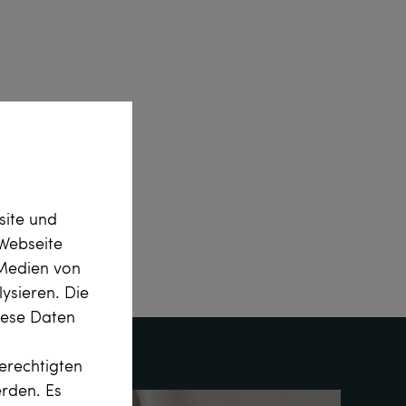
site und
Webseite
 Medien von
ysieren. Die
diese Daten
erechtigten
erden. Es