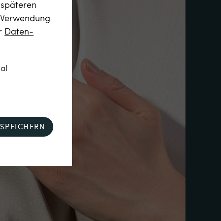
m späteren
r Verwendung
er
Daten­
nal
SPEICHERN