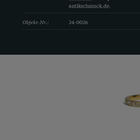
antikschmuck.de
.
Objekt-Nr.:
24-0026