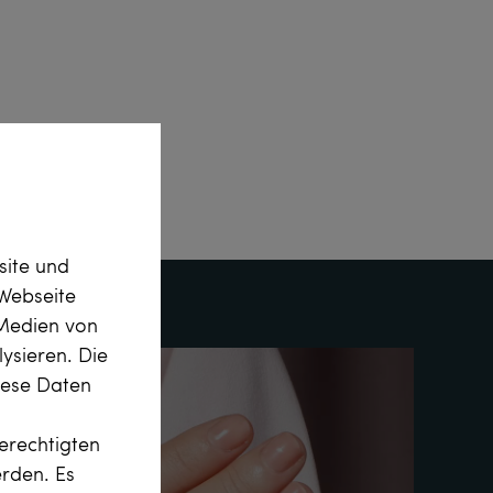
site und
Webseite
 Medien von
ysieren. Die
diese Daten
erechtigten
erden. Es