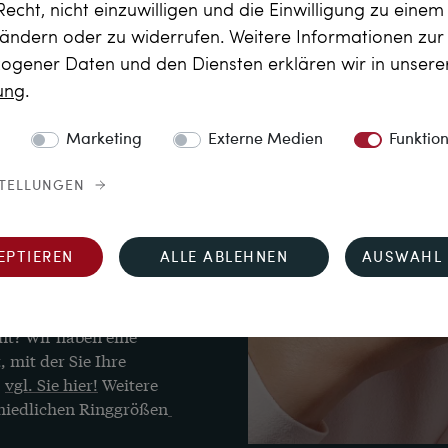
Recht, nicht einzuwilligen und die Einwilligung zu eine
18 Karat
 ändern oder zu widerrufen. Weitere Informationen zu
gener Daten und den Diensten erklären wir in unser
Herstellermarke „eS“ 
rung
.
Marketing
Externe Medien
Funktio
STELLUNGEN
r. ca. UK P, US 7½ to 
und seiner 
EPTIEREN
ALLE ABLEHNEN
AUSWAHL 
em Goldschmied in 
 werden.
ht? Wir haben eine 
 mit der Sie Ihre 
 
vgl. Sie hier!
 Weitere 
hiedlichen Ringgrößen