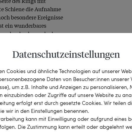
eite des Rings mit 
rte Schiene die Aufnahme 
noch besondere Ereignisse 
st ein wunderbares 
geschenk oder auch als 
Datenschutzeinstellungen
n Cookies und ähnliche Technologien auf unserer Web
 personenbezogene Daten von Besucher:innen unserer 
esse), um z.B. Inhalte und Anzeigen zu personalisieren,
rn einzubinden oder Zugriffe auf unsere Website zu anal
itung erfolgt erst durch gesetzte Cookies. Wir teilen 
die wir in den Einstellungen benennen.
arbeitung kann mit Einwilligung oder aufgrund eines b
 zus. ca. 0,38 ct, 
rfolgen. Die Zustimmung kann erteilt oder abgelehnt w
 vsi
