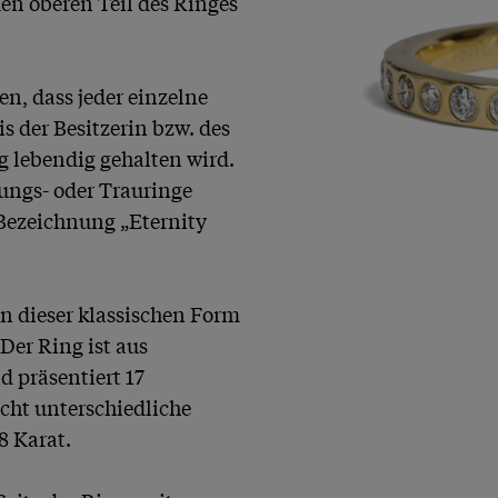
n oberen Teil des Ringes 
, dass jeder einzelne 
 der Besitzerin bzw. des 
g lebendig gehalten wird. 
ngs- oder Trauringe 
Bezeichnung „Eternity 
in dieser klassischen Form 
er Ring ist aus 
 präsentiert 17 
ht unterschiedliche 
 Karat.
