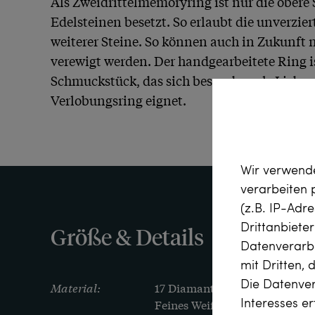
Als Zweidrittelmemoryring ist nur die obere S
Edelsteinen besetzt. So erlaubt die unverzie
weiterer Steine. So können auch in Zukunft 
verewigt werden. Der handgearbeitete Ring i
Schmuckstück, das sich besonders als Liebes
Verlobungsring eignet.
Wir verwende
verarbeiten
(z.B. IP-Adr
Drittanbiete
Größe & Details
Datenverarbe
mit Dritten, 
Die Datenver
Material:
17 Diamanten im Brillantschliff,
Interesses e
Feines Weiß (Top Wesselton, G),