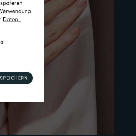
m späteren
r Verwendung
er
Daten­
nal
SPEICHERN