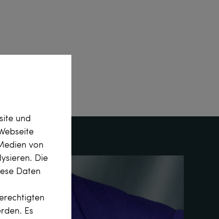
site und
Webseite
 Medien von
ysieren. Die
diese Daten
erechtigten
erden. Es