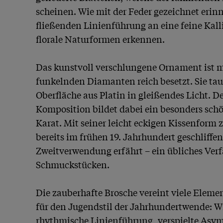
scheinen. Wie mit der Feder gezeichnet erinn
fließenden Linienführung an eine feine Kalli
florale Naturformen erkennen. 

Das kunstvoll verschlungene Ornament ist mi
funkelnden Diamanten reich besetzt. Sie tau
Oberfläche aus Platin in gleißendes Licht. D
Komposition bildet dabei ein besonders schön
Karat. Mit seiner leicht eckigen Kissenform ze
bereits im frühen 19. Jahrhundert geschliffen
Zweitverwendung erfährt – ein übliches Verfa
Schmuckstücken.

Die zauberhafte Brosche vereint viele Element
für den Jugendstil der Jahrhundertwende: Wi
rhythmische Linienführung, verspielte Asymme