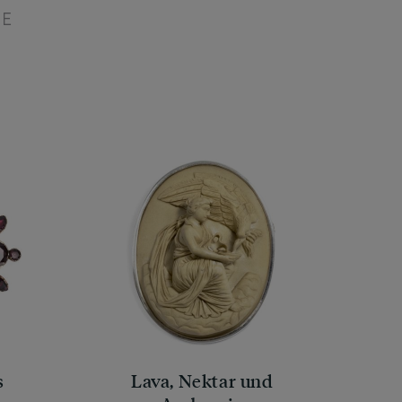
IE
s
Lava, Nektar und