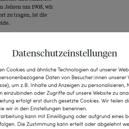
n Jahren um 1905, wir 
 zu tragen, ist die 
ide.
Datenschutzeinstellungen
zählte über 48 Millionen 
n Cookies und ähnliche Technologien auf unserer Web
 lautete das offizielle 
 personenbezogene Daten von Besucher:innen unserer 
s“, doch statt eines 
esse), um z.B. Inhalte und Anzeigen zu personalisieren,
rn einzubinden oder Zugriffe auf unsere Website zu anal
r der auf den Bruch mit 
itung erfolgt erst durch gesetzte Cookies. Wir teilen 
il, der bereits in ganz 
die wir in den Einstellungen benennen.
r auf dieser großen 
arbeitung kann mit Einwilligung oder aufgrund eines b
 der Formen zu sehen und 
antschliff, zus. ca. 
rfolgen. Die Zustimmung kann erteilt oder abgelehnt w
0,60 ct), Weiß 