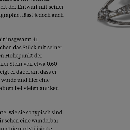
ert der Entwurf mit seiner 
graphie, lässt jedoch auch 
t insgesamt 41 
chen das Stück mit seiner 
en Höhepunkt der 
er Stein von etwa 0,60 
igt er dabei an, dass er 
 wurde und hier eine 
hren bei vielen antiken 
e, wie sie so typisch sind 
r sehen eine wunderbar 
trie und stilisierte 