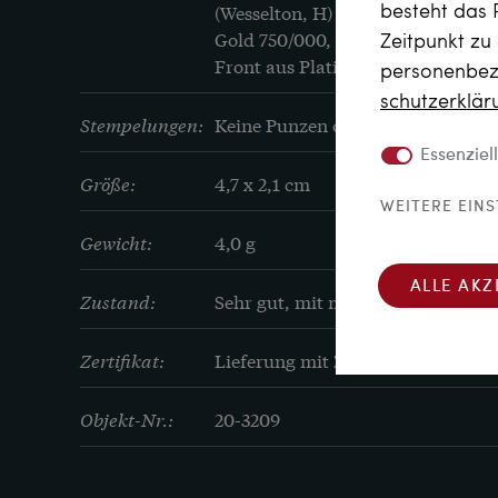
besteht das 
(Wesselton, H) – Leicht getöntes Wei
Gold 750/000, entspricht 18 Karat

Zeitpunkt zu
Front aus Platin
personenbezo
schutz­erklä
Stempelungen:
Keine Punzen oder Stempel
Essenziell
Größe:
4,7 x 2,1 cm
WEITERE EIN
Gewicht:
4,0 g
ALLE AKZ
Zustand:
Sehr gut, mit minimalen Tragesp
Zertifikat:
Lieferung mit Zertifikat
Objekt-Nr.:
20-3209