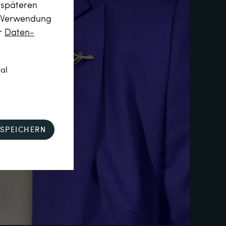
m späteren
r Verwendung
er
Daten­
nal
SPEICHERN