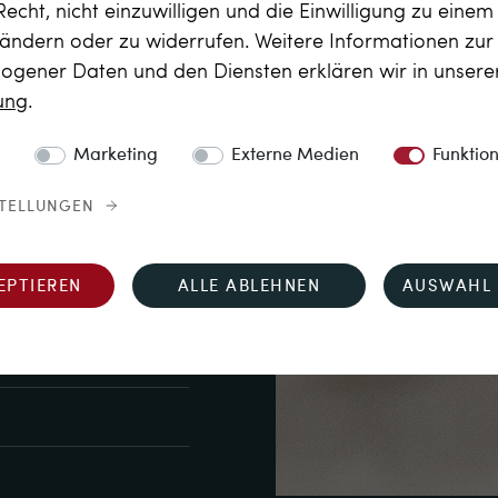
Recht, nicht einzuwilligen und die Einwilligung zu eine
ß (Crystal, J), si–pi

 ändern oder zu widerrufen. Weitere Informationen zu
gener Daten und den Diensten erklären wir in unser
rung
.
Marketing
Externe Medien
Funktio
STELLUNGEN
EPTIEREN
ALLE ABLEHNEN
AUSWAHL 
uren