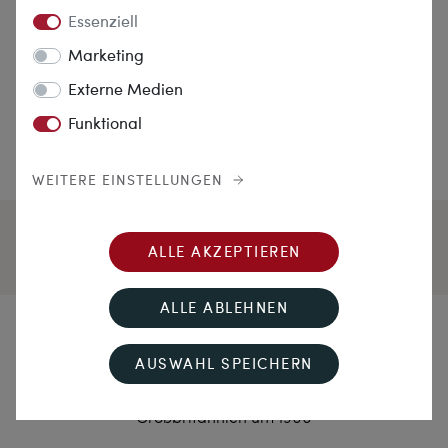
Essenziell
Marketing
Externe Medien
Funktional
WEITERE EINSTELLUNGEN
ALLE AKZEPTIEREN
ALLE ABLEHNEN
Blütengirlande
AUSWAHL SPEICHERN
Zartes Collier mit Perlen & hellblauem Glas in Gold,
Großbritannien um 1900