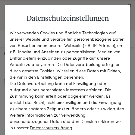
Click on the button to view English contents.
Datenschutzeinstellungen
OPEN ENGLISH WEBSITE
Wir verwenden Cookies und ähnliche Technologien auf
unserer Website und verarbeiten personenbezogene Daten
von Besucher:innen unserer Webseite (z.B. IP-Adresse), um
z.B. Inhalte und Anzeigen zu personalisieren, Medien von
HOME
SCHMUCKSTÜCKE
KETTEN & COLLIERS
25-1086
Drittanbietern einzubinden oder Zugriffe auf unsere
Website zu analysieren. Die Datenverarbeitung erfolgt erst
durch gesetzte Cookies. Wir teilen diese Daten mit Dritten,
die wir in den Einstellungen benennen.
Die Datenverarbeitung kann mit Einwilligung oder
aufgrund eines berechtigten Interesses erfolgen. Die
Zustimmung kann erteilt oder abgelehnt werden. Es
besteht das Recht, nicht einzuwilligen und die Einwilligung
zu einem späteren Zeitpunkt zu ändern oder zu widerrufen.
Weitere Informationen zur Verwendung
personenbezogener Daten und den Diensten erklären wir
in unserer
Daten­schutz­erklärung
.