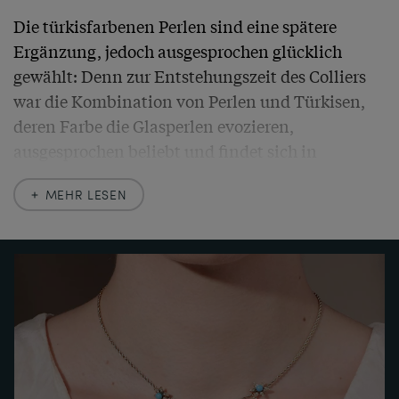
Die türkisfarbenen Perlen sind eine spätere 
Ergänzung, jedoch ausgesprochen glücklich 
gewählt: Denn zur Entstehungszeit des Colliers 
war die Kombination von Perlen und Türkisen, 
deren Farbe die Glasperlen evozieren, 
ausgesprochen beliebt und findet sich in 
zahlreichen Beispielen. Neben ihrer leuchtenden 
MEHR LESEN
Farbe waren Türkise auch aus dem Grunde 
beliebt, dass ihnen in der Sprache der Juwelen 
dieselbe Bedeutung zukam wie dem 
Vergissmeinnicht in der Sprache der Blumen. Die 
Nähe der Farbe zum Vergissmeinnicht wird auch 
hier genutzt, um die zarte Blütengirlande farblich 
zu ergänzen und subtil mit Bedeutung 
aufzuladen.
