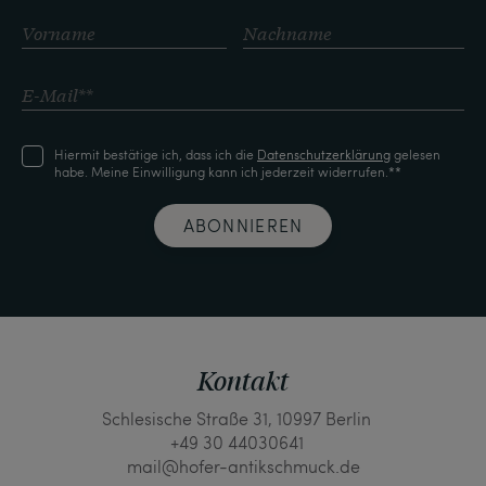
Hiermit bestätige ich, dass ich die
Daten­schutz­erklärung
gelesen
habe. Meine Einwilligung kann ich jederzeit widerrufen.**
ABONNIEREN
Kontakt
Schlesische Straße 31, 10997 Berlin
+49 30 44030641
mail@hofer-antikschmuck.de