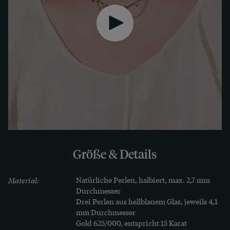
Da die Girlande und die Kette beweglich 
gearbeitet sind, liegt das Collier stets perfekt am 
Dekolleté an. Dabei besteht das Collier aus der 
typisch britischen Legierung von 
fünfzehnkarätigem Gold (entspricht einem 
Feingehalt von 625/000). Diese Legierung 
begegnet uns bei vielen viktorianischen und 
edwardianischen Schmuckstücken, wurde jedoch 
nur bis zum Jahr 1932 verwendet. Wir haben das 
Collier so, wie es ist, in London entdeckt.
Größe & Details
Material:
Natürliche Perlen, halbiert, max. 2,7 mm 
Durchmesser

Drei Perlen aus hellblauem Glas, jeweils 4,1 
mm Durchmesser

Gold 625/000, entspricht 15 Karat