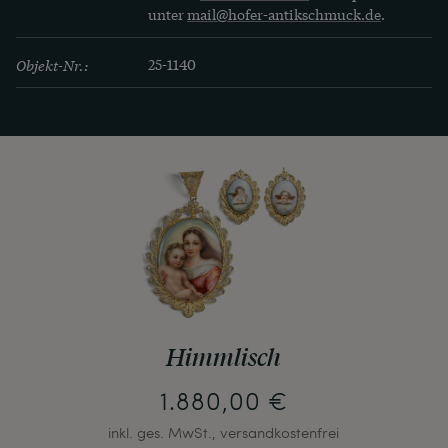
unter
mail@hofer-antikschmuck.de
.
Objekt-Nr.:
25-1140
Himmlisch
1.880,00 €
inkl. ges. MwSt., versandkostenfrei