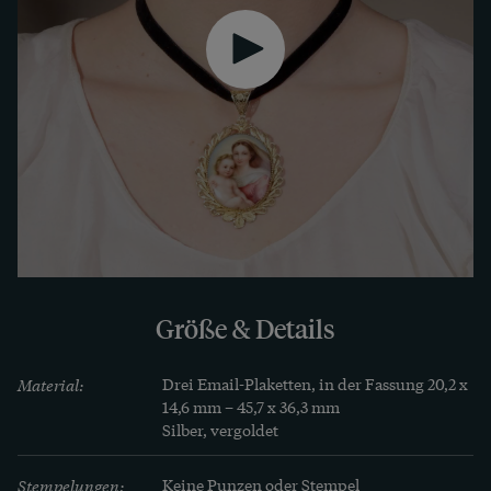
Gehalten werden die feinen Email-Plaketten von 
ungewöhnlichen Rahmen aus vergoldetem 
Silberfiligran. Diese feinen Handarbeiten sind 
ornamental und raumgreifend, doch zugleich 
sehr leicht, sodass sie sich selbst am Ohr 
angenehm tragen.

Wir konnten die schöne Demi-Parure in ihrem 
originalen antiken Etui in London entdecken.
Größe & Details
Material:
Drei Email-Plaketten, in der Fassung 20,2 x 
14,6 mm – 45,7 x 36,3 mm

Silber, vergoldet
Stempelungen:
Keine Punzen oder Stempel