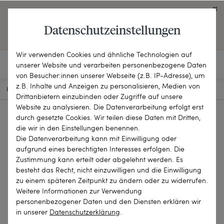
Click on the button to view English contents.
Datenschutzeinstellungen
OPEN ENGLISH WEBSITE
Wir verwenden Cookies und ähnliche Technologien auf
unserer Website und verarbeiten personenbezogene Daten
von Besucher:innen unserer Webseite (z.B. IP-Adresse), um
z.B. Inhalte und Anzeigen zu personalisieren, Medien von
HOME
SCHMUCKSTÜCKE
ANHÄNGER
25-1140
Drittanbietern einzubinden oder Zugriffe auf unsere
Website zu analysieren. Die Datenverarbeitung erfolgt erst
durch gesetzte Cookies. Wir teilen diese Daten mit Dritten,
die wir in den Einstellungen benennen.
Die Datenverarbeitung kann mit Einwilligung oder
aufgrund eines berechtigten Interesses erfolgen. Die
Zustimmung kann erteilt oder abgelehnt werden. Es
besteht das Recht, nicht einzuwilligen und die Einwilligung
zu einem späteren Zeitpunkt zu ändern oder zu widerrufen.
Weitere Informationen zur Verwendung
personenbezogener Daten und den Diensten erklären wir
in unserer
Daten­schutz­erklärung
.