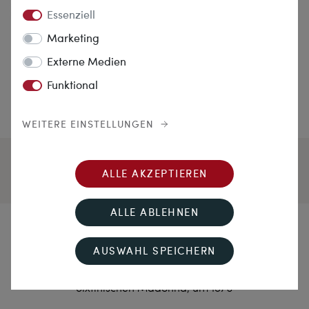
Essenziell
Marketing
Externe Medien
Funktional
WEITERE EINSTELLUNGEN
ALLE AKZEPTIEREN
ALLE ABLEHNEN
Himmlisch
AUSWAHL SPEICHERN
Antike Demi-Parure mit Emailmalereien der
Sixtinischen Madonna, um 1870