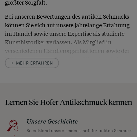
größter Sorgfalt.
Bei unseren Bewertungen des antiken Schmucks
können Sie sich auf unsere jahrelange Erfahrung
im Handel sowie unsere Expertise als studierte
Kunsthistoriker verlassen. Als Mitglied in
verschiedenen Händlerorganisationen sowie der
britischen
Society of Jewellery Historians
haben
MEHR ERFAHREN
wir uns hier zu größter Exaktheit verpflichtet. In
unseren Beschreibungen weisen wir stets auch
auf etwaige Altersspuren und Defekte hin, die wir
auch in unseren Fotos nicht verbergen – damit
Lernen Sie Hofer Antikschmuck kennen
Sie, wenn unser Paket zu Ihnen kommt, keine
unangenehmen Überraschungen erleben
müssen.
Unsere Geschichte
So entstand unsere Leidenschaft für antiken Schmuck
Sollten Sie aus irgendeinem Grund doch einmal