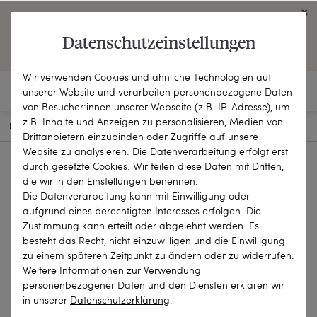
Click on the button to view English contents.
Datenschutzeinstellungen
OPEN ENGLISH WEBSITE
Wir verwenden Cookies und ähnliche Technologien auf
unserer Website und verarbeiten personenbezogene Daten
von Besucher:innen unserer Webseite (z.B. IP-Adresse), um
z.B. Inhalte und Anzeigen zu personalisieren, Medien von
HOME
SCHMUCKSTÜCKE
ANHÄNGER
25-1010
Drittanbietern einzubinden oder Zugriffe auf unsere
Website zu analysieren. Die Datenverarbeitung erfolgt erst
durch gesetzte Cookies. Wir teilen diese Daten mit Dritten,
die wir in den Einstellungen benennen.
Die Datenverarbeitung kann mit Einwilligung oder
aufgrund eines berechtigten Interesses erfolgen. Die
Zustimmung kann erteilt oder abgelehnt werden. Es
besteht das Recht, nicht einzuwilligen und die Einwilligung
zu einem späteren Zeitpunkt zu ändern oder zu widerrufen.
Weitere Informationen zur Verwendung
personenbezogener Daten und den Diensten erklären wir
in unserer
Daten­schutz­erklärung
.