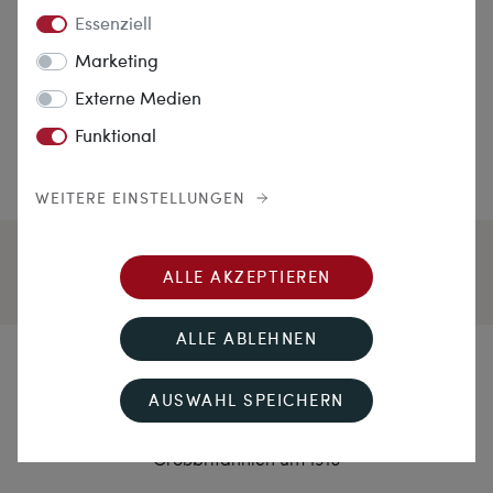
Essenziell
Marketing
Externe Medien
Funktional
WEITERE EINSTELLUNGEN
ALLE AKZEPTIEREN
ALLE ABLEHNEN
Dämmerungsfarben
AUSWAHL SPEICHERN
Antiker Anhänger mit Amethysten & Perlen in Gold,
Großbritannien um 1910