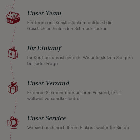
nicht zufrieden sein, nehmen Sie bitte mit uns
Unser Team
Kontakt auf und wir finden umgehend eine
gemeinsame Lösung. Unabhängig davon können
Ein Team aus Kunsthistorikern entdeckt die
Geschichten hinter den Schmuckstücken
Sie innerhalb von einem Monat jeden Artikel
zurückgeben und wir erstatten Ihnen den vollen
Ihr Einkauf
Kaufpreis.
Ihr Kauf bei uns ist einfach. Wir unterstützen Sie gern
bei jeder Frage
Unser Versand
Erfahren Sie mehr über unseren Versand, er ist
weltweit versandkostenfrei
Unser Service
Wir sind auch nach Ihrem Einkauf weiter für Sie da