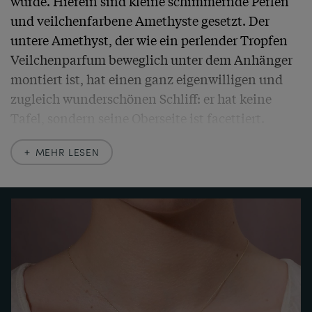
wurde. Hierein sind kleine schimmernde Perlen 
und veilchenfarbene Amethyste gesetzt. Der 
untere Amethyst, der wie ein perlender Tropfen 
Veilchenparfum beweglich unter dem Anhänger 
montiert ist, hat einen ganz eigenwilligen und 
zugleich wunderschönen Schliff: er hat keine 
Tafel, sondern seine Oberseite ist facettiert.

MEHR LESEN
Wir konnten den schönen Anhänger in London 
entdecken. Ein typisches Schmuckstück der 
Edwardian Era, das wir um eine zarte Goldkette 
ergänzt haben.