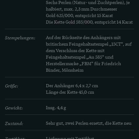
Sechs Perlen (Natur- und Zuchtperlen), je 
halbiert, max. 2,3 mm Durchmesser

Gold 625/000, entspricht 15 Karat

Die Kette Gold 585/000, entspricht 14 Karat
Stempelungen:
Auf der Rückseite des Anhängers mit 
britischem Feingehaltsstempel „15CT“, auf 
dem Verschluss der Kette mit 
Feingehaltsstempel „Au 585“ und 
Herstellermarke „FBM“ für Friedrich 
Binder, Mönsheim
Größe:
Der Anhänger 6,4 x 2,7 cm

Länge der Kette 45,0 cm
Gewicht:
Insg. 4,4 g
Zustand:
Sehr gut, zwei Perlen ersetzt, die Kette neu
Zertifikat:
Lieferung mit Zertifikat