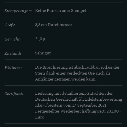
Trägerin, die ihn erneut erstrahlen lässt! Er wird 
mit einem detaillierten Gutachten der DeGEB 
Stempelungen:
Keine Punzen oder Stempel
geliefert.
Größe:
5,5 cm Durchmesser
Gewicht:
21,0 g
Zustand:
Sehr gut
Weiteres:
Die Broschierung ist abschraubbar, sodass der 
Stern dank einer verdeckten Öse auch als 
Anhänger getragen werden kann.
Zertifikat:
Lieferung mit detailliertem Gutachten der 
Deutschen Gesellschaft für Edelsteinbewertung 
Idar-Oberstein vom 17. September 2021. 
Festgestellter Wiederbeschaffungwert: 20.100,- 
Euro