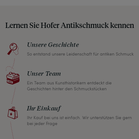
auf etwaige Altersspuren und Defekte hin, die wir
auch in unseren Fotos nicht verbergen – damit
Lernen Sie Hofer Antikschmuck kennen
Sie, wenn unser Paket zu Ihnen kommt, keine
unangenehmen Überraschungen erleben
müssen.
Unsere Geschichte
So entstand unsere Leidenschaft für antiken Schmuck
Sollten Sie aus irgendeinem Grund doch einmal
nicht zufrieden sein, nehmen Sie bitte mit uns
Unser Team
Kontakt auf und wir finden umgehend eine
gemeinsame Lösung. Unabhängig davon können
Ein Team aus Kunsthistorikern entdeckt die
Geschichten hinter den Schmuckstücken
Sie innerhalb von einem Monat jeden Artikel
zurückgeben und wir erstatten Ihnen den vollen
Ihr Einkauf
Kaufpreis.
Ihr Kauf bei uns ist einfach. Wir unterstützen Sie gern
bei jeder Frage