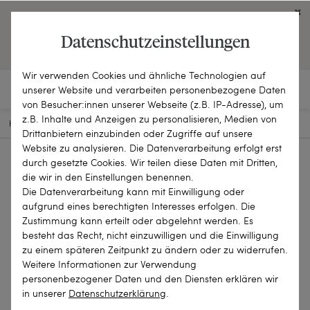
Click on the button to view English contents.
Datenschutzeinstellungen
OPEN ENGLISH WEBSITE
Wir verwenden Cookies und ähnliche Technologien auf
unserer Website und verarbeiten personenbezogene Daten
von Besucher:innen unserer Webseite (z.B. IP-Adresse), um
z.B. Inhalte und Anzeigen zu personalisieren, Medien von
HOME
SCHMUCKSTÜCKE
ANHÄNGER
21-1245
Drittanbietern einzubinden oder Zugriffe auf unsere
Website zu analysieren. Die Datenverarbeitung erfolgt erst
durch gesetzte Cookies. Wir teilen diese Daten mit Dritten,
die wir in den Einstellungen benennen.
Die Datenverarbeitung kann mit Einwilligung oder
aufgrund eines berechtigten Interesses erfolgen. Die
Zustimmung kann erteilt oder abgelehnt werden. Es
besteht das Recht, nicht einzuwilligen und die Einwilligung
zu einem späteren Zeitpunkt zu ändern oder zu widerrufen.
Weitere Informationen zur Verwendung
personenbezogener Daten und den Diensten erklären wir
in unserer
Daten­schutz­erklärung
.