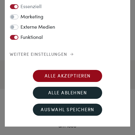
Essenziell
Marketing
Externe Medien
Funktional
WEITERE EINSTELLUNGEN
ALLE AKZEPTIEREN
ALLE ABLEHNEN
Ein Stern am Firmament
AUSWAHL SPEICHERN
Großer Diamant-Stern als Brosche & Anhänger,
um 1880