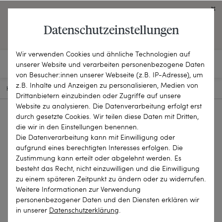
Click on the button to view English contents.
Datenschutzeinstellungen
OPEN ENGLISH WEBSITE
Wir verwenden Cookies und ähnliche Technologien auf
unserer Website und verarbeiten personenbezogene Daten
von Besucher:innen unserer Webseite (z.B. IP-Adresse), um
z.B. Inhalte und Anzeigen zu personalisieren, Medien von
HOME
SCHMUCKSTÜCKE
RINGE
KL-100G
Drittanbietern einzubinden oder Zugriffe auf unsere
Website zu analysieren. Die Datenverarbeitung erfolgt erst
durch gesetzte Cookies. Wir teilen diese Daten mit Dritten,
die wir in den Einstellungen benennen.
Die Datenverarbeitung kann mit Einwilligung oder
aufgrund eines berechtigten Interesses erfolgen. Die
Zustimmung kann erteilt oder abgelehnt werden. Es
besteht das Recht, nicht einzuwilligen und die Einwilligung
zu einem späteren Zeitpunkt zu ändern oder zu widerrufen.
Weitere Informationen zur Verwendung
personenbezogener Daten und den Diensten erklären wir
in unserer
Daten­schutz­erklärung
.