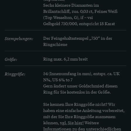
Sechs kleinere Diamanten im 
Brillantschliff, zus. 0,03 ct, Feines Weiß 
(Top Wesselton, G), if – vsi

Gelbgold 750/000, entspricht 18 Karat
Stempelungen:
Der Feingehaltsstempel „750“ in der 
Ringschiene
Größe:
Ring max. 6,2 mm breit
Ringgröße:
54 (Innenumfang in mm), entspr. ca. UK 
N¾, US 6¾ to 7
Gern ändert unser Goldschmied diesen 
Ring für Sie kostenlos in der Größe.
Sie kennen Ihre Ringgröße nicht? Wir 
haben eine einfache Anleitung vorbereitet, 
mit der Sie Ihre Ringgröße ausmessen 
können, 
vgl. Sie hier!
 Weitere 
Informationen zu den unterschiedlichen 