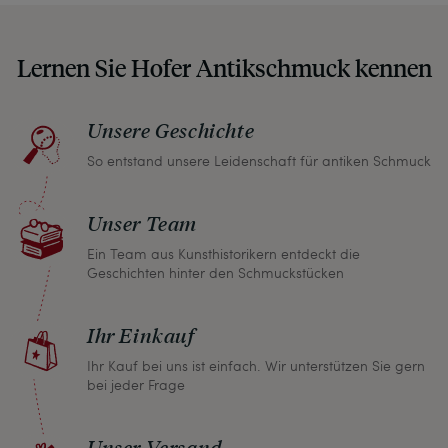
auf etwaige Altersspuren und Defekte hin, die wir
auch in unseren Fotos nicht verbergen – damit
Lernen Sie Hofer Antikschmuck kennen
Sie, wenn unser Paket zu Ihnen kommt, keine
unangenehmen Überraschungen erleben
müssen.
Unsere Geschichte
So entstand unsere Leidenschaft für antiken Schmuck
Sollten Sie aus irgendeinem Grund doch einmal
nicht zufrieden sein, nehmen Sie bitte mit uns
Unser Team
Kontakt auf und wir finden umgehend eine
gemeinsame Lösung. Unabhängig davon können
Ein Team aus Kunsthistorikern entdeckt die
Geschichten hinter den Schmuckstücken
Sie innerhalb von einem Monat jeden Artikel
zurückgeben und wir erstatten Ihnen den vollen
Ihr Einkauf
Kaufpreis.
Ihr Kauf bei uns ist einfach. Wir unterstützen Sie gern
bei jeder Frage
Unser Versand