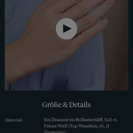
Der Ring ist durch seine hochwertigen, 
unempfindlichen Materialien und seine flache 
Bauweise auch täglich zu tragen. Er ist auf 
Wunsch auch in Roségold, Weißgold oder Platin 
erhältlich. Ob der Ring auch bald zu Ihrem 
Lieblingsstück wird?
Größe & Details
Material:
Ein Diamant im Brillantschliff, 0,15 ct, 
Feines Weiß (Top Wesselton, G), if 
(lupenrein)
