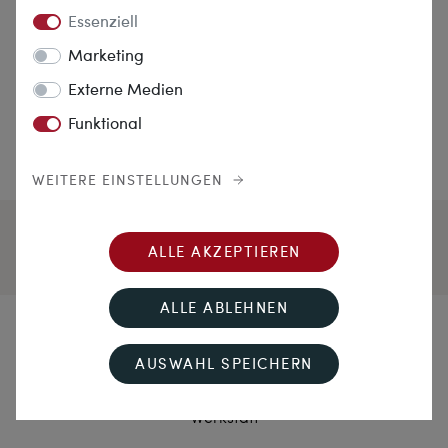
Essenziell
Marketing
Externe Medien
Funktional
WEITERE EINSTELLUNGEN
ALLE AKZEPTIEREN
ALLE ABLEHNEN
Lieblingsstück in Gelbgold
AUSWAHL SPEICHERN
Feiner Ring mit lupenreinem Diamanten, aus unserer
Werkstatt