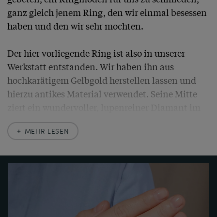
ganz gleich jenem Ring, den wir einmal besessen 
haben und den wir sehr mochten.

Der hier vorliegende Ring ist also in unserer 
Werkstatt entstanden. Wir haben ihn aus 
hochkarätigem Gelbgold herstellen lassen und 
hierzu antikes Material verwendet. Seine Mitte 
ziert ein wundervoller, lupenreiner Diamant im 
Brillantschliff von 0,15 ct, der von kleineren 
MEHR LESEN
Brillanten begleitet wird. Feine 
Durchbrucharbeiten und Verzierungen mit 
Millegriffes gliedern die Oberfläche und geben 
dem Stück seine leichte Eleganz. Zugleich 
funkeln sie bei jedem Lichtstrahl, der auf die 
feinen Oberflächen trifft. 
